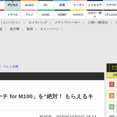
（コンパクト）
カメラバッグ
メディア/リーダー
三脚/一脚/雲台
道
航空機
動画
キャンペーン
マルミ光機
1
 for M100」を“絶対！ もらえるキ