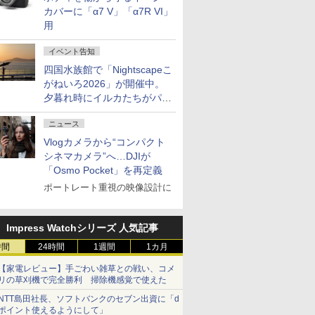
カバーに「α7 V」「α7R VI」
用
イベント告知
四国水族館で「Nightscapeこ
がねいろ2026」が開催中。
夕暮れ時にイルカたちがパフ
ォーマンスを繰り広げる
ニュース
Vlogカメラから“コンパクト
シネマカメラ”へ…DJIが
「Osmo Pocket」を再定義
ポートレート重視の映像設計に
Impress Watchシリーズ 人気記事
時間
24時間
1週間
1カ月
【家電レビュー】手ごわい雑草との戦い、コメ
リの草刈機で完全勝利 掃除機感覚で使えた
NTT島田社長、ソフトバンクのセブン出資に「d
ポイント使えるようにして」