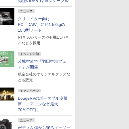
認証のUSB Type-Cケーブル
ニュース
クリエイター向け
PC「DAIV」に約1.53kgの
15.3型ノート
RTX 50シリーズや有機ELパネ
ルなどを採用
イベント告知
茨城空港で「羽田空港フェ
ア」が開催
航空会社のオリジナルグッズな
ども販売
キャンペーン
BougeRVのポータブル冷蔵
庫・エアコンなど最大
70％OFFに
ニュース
ボディを傷から守るイージー