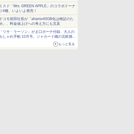
ミスド「Mrs. GREEN APPLE」のコラボドーナ
ツ4種、いよいよ発売！
ドコモ前田社長が「ahamo40GB化は検証のた
め」、料金値上げへの考え方にも言及
「リサ・ラーソン」がま口ポーチ付録、大人の
おしゃれ手帖 10月号。ジャカード織の北欧猫デ
ザイン
もっと見る