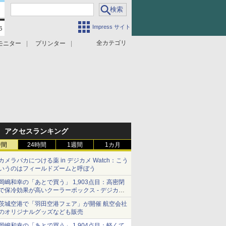
Impress サイト
全カテゴリ
モニター
プリンター
アクセスランキング
時間
24時間
1週間
1カ月
カメラバカにつける薬 in デジカメ Watch：こう
いうのはフィールドズームと呼ぼう
岡嶋和幸の「あとで買う」 1,903点目：高密閉
で保冷効果が高いクーラーボックス - デジカメ
Watch
茨城空港で「羽田空港フェア」が開催 航空会社
のオリジナルグッズなども販売
岡嶋和幸の「あとで買う」 1,904点目：軽くて