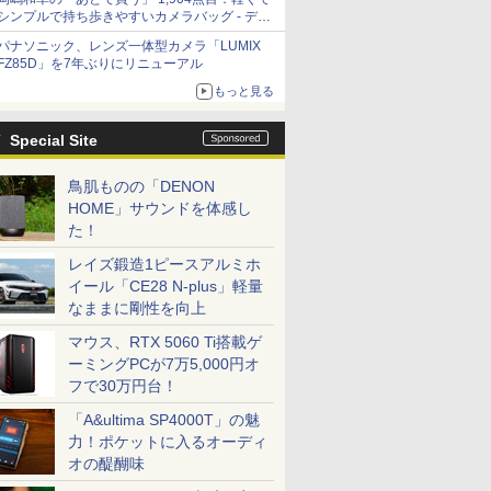
シンプルで持ち歩きやすいカメラバッグ - デジ
カメ Watch
パナソニック、レンズ一体型カメラ「LUMIX
FZ85D」を7年ぶりにリニューアル
もっと見る
Special Site
鳥肌ものの「DENON
HOME」サウンドを体感し
た！
レイズ鍛造1ピースアルミホ
イール「CE28 N-plus」軽量
なままに剛性を向上
マウス、RTX 5060 Ti搭載ゲ
ーミングPCが7万5,000円オ
フで30万円台！
「A&ultima SP4000T」の魅
力！ポケットに入るオーディ
オの醍醐味