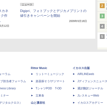
ニュース
スカネ
Digipri、フォトブックとデジカメプリントの
ック作
値引きキャンペーンを開始
入
2009年9月18日
年5月12日
Rittor Music
イカロス出版
dフォーラム
リットーミュージック
AIRLINEweb
ップ担当者フォーラム
楽器探そう!デジマート
Jディフェンスニュー
ness Library
TシャツPOD T-OD
通訳翻訳ジャーナル
セミナー
立東舎
JレスキューWeb
 X（デジタルクロス）
山と溪谷社
イカロスアカデミー