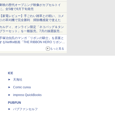
ショーツは1990円に
東映の歴代オープニング映像がカプセルトイ
に。全5種で8月下旬発売
【家電レビュー】手ごわい雑草との戦い、コメ
リの草刈機で完全勝利 掃除機感覚で使えた
カルディ、オンライン限定「ネコバッグ＆タン
ブラーセット」を一般販売。7月の抽選販売の
当選無効分
手塚治虫氏のマンガ「リボンの騎士」を原案と
するNetflix映画「THE RIBBON HERO リボンヒ
ーロー」本日配信開始
もっと見る
ICE
天海社
ス
Comic curea
impress QuickBooks
PUBFUN
パブファンセルフ