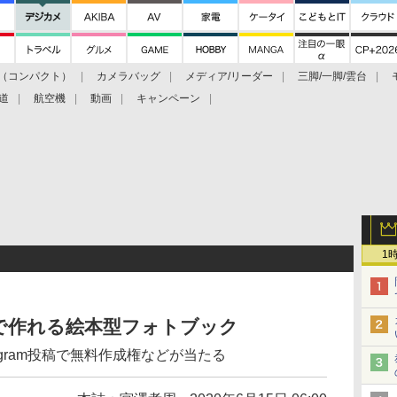
（コンパクト）
カメラバッグ
メディア/リーダー
三脚/一脚/雲台
道
航空機
動画
キャンペーン
1
で作れる絵本型フォトブック
agram投稿で無料作成権などが当たる