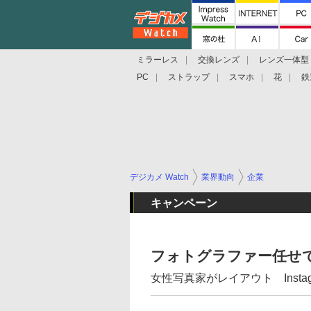
ミラーレス
交換レンズ
レンズ一体型
PC
ストラップ
スマホ
花
鉄
デジカメ Watch
業界動向
企業
キャンペーン
フォトグラファー任せ
女性写真家がレイアウト Inst