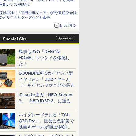
同梱レンズがII型に
茨城空港で「羽田空港フェア」が開催 航空会社
のオリジナルグッズなども販売
もっと見る
Special Site
鳥肌ものの「DENON
HOME」サウンドを体感し
た！
SOUNDPEATSのイヤカフ型
イヤフォン「UU2イヤーカ
フ」をイヤカフマニアが語る
iFi audio主力「NEO Stream
3」「NEO iDSD 3」に迫る
ハイグレードテレビ「TCL
Q7D Pro」。圧巻の色彩美で
映画＆ゲームが極上体験に