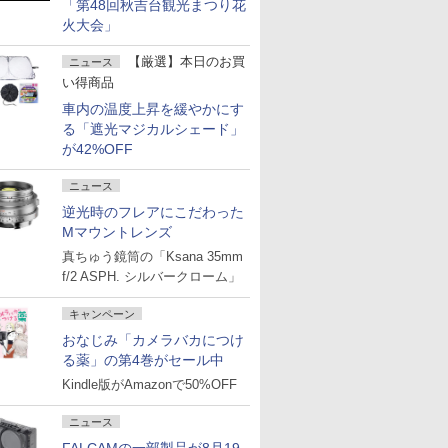
「第48回秋吉台観光まつり花
火大会」
【厳選】本日のお買
ニュース
い得商品
車内の温度上昇を緩やかにす
る「遮光マジカルシェード」
が42%OFF
ニュース
逆光時のフレアにこだわった
Mマウントレンズ
真ちゅう鏡筒の「Ksana 35mm
f/2 ASPH. シルバークローム」
キャンペーン
おなじみ「カメラバカにつけ
る薬」の第4巻がセール中
Kindle版がAmazonで50%OFF
ニュース