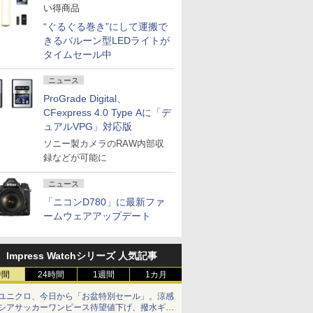
い得商品
“ぐるぐる巻き”にして運搬で
きるバルーン型LEDライトが
タイムセール中
ニュース
ProGrade Digital、
CFexpress 4.0 Type Aに「デ
ュアルVPG」対応版
ソニー製カメラのRAW内部収
録などが可能に
ニュース
「ニコンD780」に最新ファ
ームウェアアップデート
Impress Watchシリーズ 人気記事
時間
24時間
1週間
1カ月
ユニクロ、今日から「お盆特別セール」。涼感
シアサッカーワンピース待望値下げ、撥水ギア