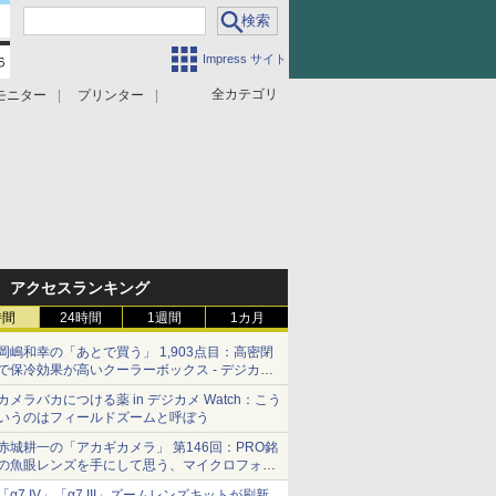
Impress サイト
全カテゴリ
モニター
プリンター
アクセスランキング
時間
24時間
1週間
1カ月
岡嶋和幸の「あとで買う」 1,903点目：高密閉
で保冷効果が高いクーラーボックス - デジカメ
Watch
カメラバカにつける薬 in デジカメ Watch：こう
いうのはフィールドズームと呼ぼう
赤城耕一の「アカギカメラ」 第146回：PRO銘
の魚眼レンズを手にして思う、マイクロフォー
サーズへの期待と可能性
「α7 IV」「α7 III」ズームレンズキットが刷新