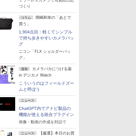
ミラーレスカメラで写真絵日記
づくり
岡嶋和幸の「あとで
コラム
買う」
1,904点目：軽くてシンプル
で持ち歩きやすいカメラバッ
グ
ニコン「FLX ショルダーバッ
グ」
カメラバカにつける薬
漫画
in デジカメ Watch
こういうのはフィールドズー
ムと呼ぼう
ニュース
ChatGPT内でアドビ製品の
機能が使える統合プラグイン
画像・動画の作成を対話で
【厳選】本日のお買
ニュース