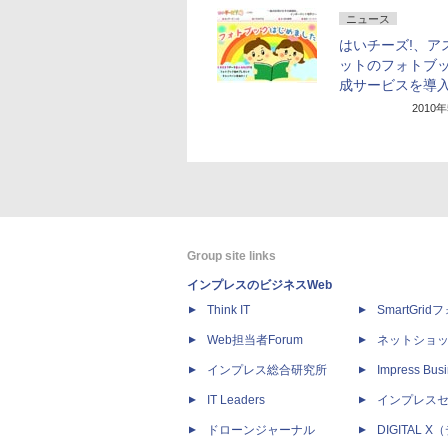
ニュース
はいチーズ!、ア
ットのフォトブ
成サービスを導
2010
Group site links
インプレスのビジネスWeb
Think IT
SmartGri
Web担当者Forum
ネットショ
インプレス総合研究所
Impress Busi
IT Leaders
インプレス
ドローンジャーナル
DIGITAL