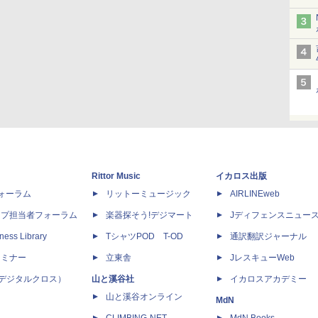
Rittor Music
イカロス出版
dフォーラム
リットーミュージック
AIRLINEweb
ップ担当者フォーラム
楽器探そう!デジマート
Jディフェンスニュー
ness Library
TシャツPOD T-OD
通訳翻訳ジャーナル
セミナー
立東舎
JレスキューWeb
 X（デジタルクロス）
山と溪谷社
イカロスアカデミー
山と溪谷オンライン
MdN