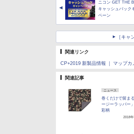
ニコン GET THE B
▲
キャッシュバック
ペーン
［キャ
関連リンク
CP+2019 新製品情報 ｜ マップ
関連記事
ニュース
巻くだけで留ま
ージーラッパー
彩柄
2018