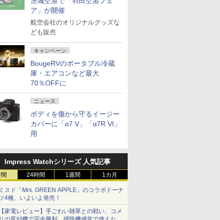
茨城空港で「羽田空港フェ
ア」が開催
航空会社のオリジナルグッズな
ども販売
キャンペーン
BougeRVのポータブル冷蔵
庫・エアコンなど最大
70％OFFに
ニュース
ボディを傷から守るイージー
カバーに「α7 V」「α7R VI」
用
Impress Watchシリーズ 人気記事
時間
24時間
1週間
1カ月
ミスド「Mrs. GREEN APPLE」のコラボドーナ
ツ4種、いよいよ発売！
【家電レビュー】手ごわい雑草との戦い、コメ
リの草刈機で完全勝利 掃除機感覚で使えた