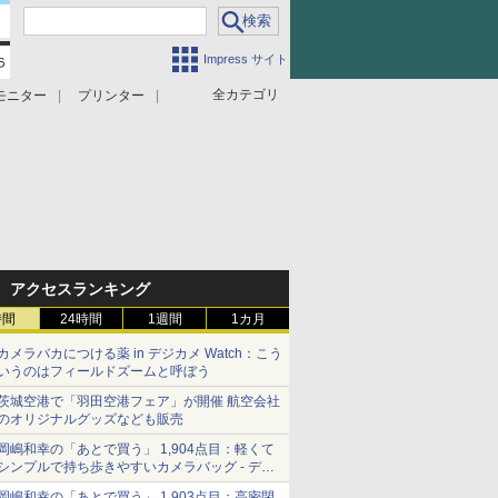
Impress サイト
全カテゴリ
モニター
プリンター
アクセスランキング
時間
24時間
1週間
1カ月
カメラバカにつける薬 in デジカメ Watch：こう
いうのはフィールドズームと呼ぼう
茨城空港で「羽田空港フェア」が開催 航空会社
のオリジナルグッズなども販売
岡嶋和幸の「あとで買う」 1,904点目：軽くて
シンプルで持ち歩きやすいカメラバッグ - デジ
カメ Watch
岡嶋和幸の「あとで買う」 1,903点目：高密閉