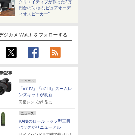
クリエイティブが作った2万
円台の“小さなピュアオーデ
ィオスピーカー”
デジカメ Watch をフォローする
新記事
ニュース
「α7 IV」「α7 III」ズームレ
ンズキットが刷新
同梱レンズがII型に
ニュース
KANIのロールトップ型三脚
バッグがリニューアル
サイドハンドル搭載で取り回し