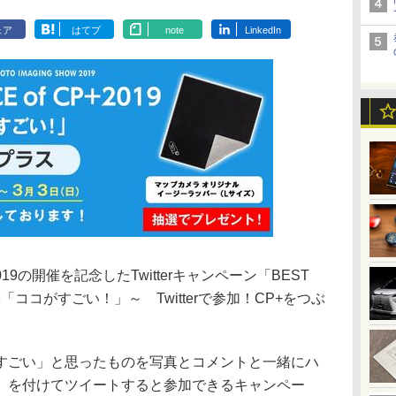
ェア
はてブ
note
LinkedIn
9の開催を記念したTwitterキャンペーン「BEST
が選ぶ「ココがすごい！」～ Twitterで参加！CP+をつぶ
はすごい」と思ったものを写真とコメントと一緒にハ
ス）を付けてツイートすると参加できるキャンペー