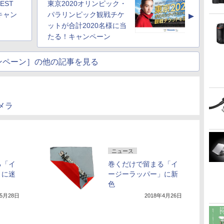
EST
東京2020オリンピック・
キャン
パラリンピック観戦チケ
▲
ットが合計2020名様に当
たる！キャンペーン
ンペーン］の他の記事を見る
カメラ
ニュース
る「イ
巻くだけで留まる「イ
」に迷
ージーラッパー」に新
色
年5月28日
2018年4月26日