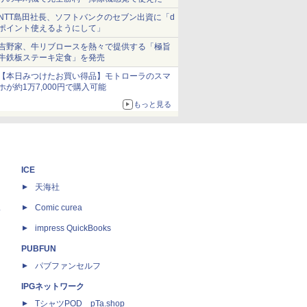
NTT島田社長、ソフトバンクのセブン出資に「d
ポイント使えるようにして」
吉野家、牛リブロースを熱々で提供する「極旨
牛鉄板ステーキ定食」を発売
【本日みつけたお買い得品】モトローラのスマ
ホが約1万7,000円で購入可能
もっと見る
ICE
天海社
ス
Comic curea
impress QuickBooks
PUBFUN
パブファンセルフ
IPGネットワーク
TシャツPOD pTa.shop