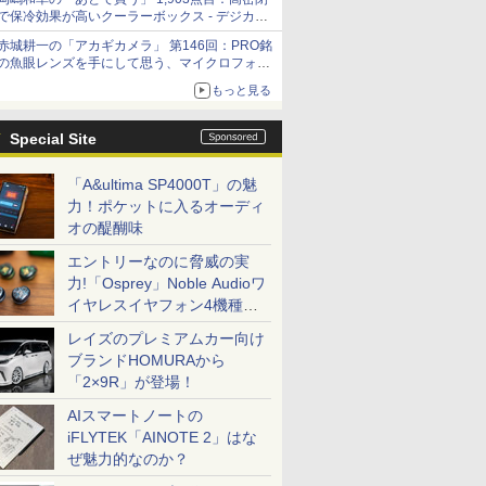
で保冷効果が高いクーラーボックス - デジカメ
Watch
赤城耕一の「アカギカメラ」 第146回：PRO銘
の魚眼レンズを手にして思う、マイクロフォー
サーズへの期待と可能性
もっと見る
Special Site
「A&ultima SP4000T」の魅
力！ポケットに入るオーディ
オの醍醐味
エントリーなのに脅威の実
力!「Osprey」Noble Audioワ
イヤレスイヤフォン4機種を
一気に聴く
レイズのプレミアムカー向け
ブランドHOMURAから
「2×9R」が登場！
AIスマートノートの
iFLYTEK「AINOTE 2」はな
ぜ魅力的なのか？