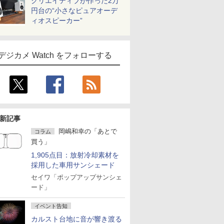
クリエイティブが作った2万
円台の“小さなピュアオーデ
ィオスピーカー”
デジカメ Watch をフォローする
新記事
岡嶋和幸の「あとで
コラム
買う」
1,905点目：放射冷却素材を
採用した車用サンシェード
セイワ「ポップアップサンシェ
ード」
イベント告知
カルスト台地に音が響き渡る