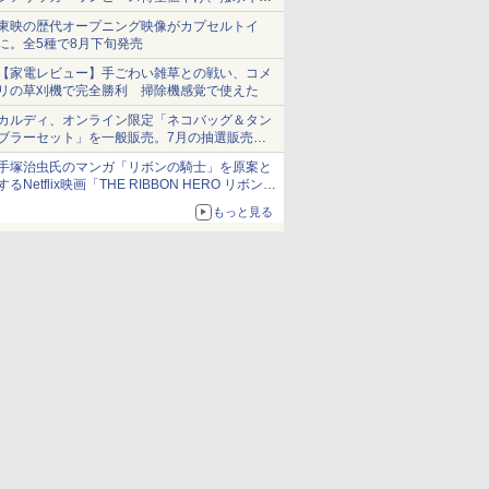
ショーツは1990円に
東映の歴代オープニング映像がカプセルトイ
に。全5種で8月下旬発売
【家電レビュー】手ごわい雑草との戦い、コメ
リの草刈機で完全勝利 掃除機感覚で使えた
カルディ、オンライン限定「ネコバッグ＆タン
ブラーセット」を一般販売。7月の抽選販売の
当選無効分
手塚治虫氏のマンガ「リボンの騎士」を原案と
するNetflix映画「THE RIBBON HERO リボンヒ
ーロー」本日配信開始
もっと見る