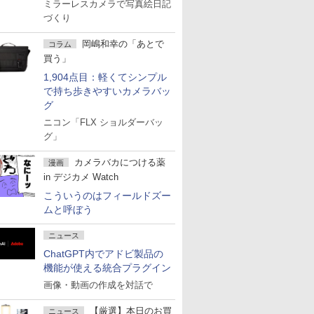
ミラーレスカメラで写真絵日記
づくり
岡嶋和幸の「あとで
コラム
買う」
1,904点目：軽くてシンプル
で持ち歩きやすいカメラバッ
グ
ニコン「FLX ショルダーバッ
グ」
カメラバカにつける薬
漫画
in デジカメ Watch
こういうのはフィールドズー
ムと呼ぼう
ニュース
ChatGPT内でアドビ製品の
機能が使える統合プラグイン
画像・動画の作成を対話で
【厳選】本日のお買
ニュース