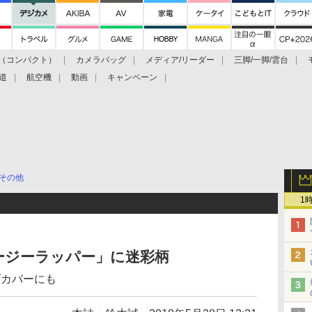
（コンパクト）
カメラバッグ
メディア/リーダー
三脚/一脚/雲台
道
航空機
動画
キャンペーン
その他
1
ージーラッパー」に迷彩柄
ズカバーにも