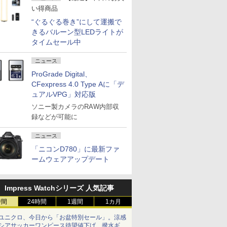
い得商品
“ぐるぐる巻き”にして運搬で
きるバルーン型LEDライトが
タイムセール中
ニュース
ProGrade Digital、
CFexpress 4.0 Type Aに「デ
ュアルVPG」対応版
ソニー製カメラのRAW内部収
録などが可能に
ニュース
「ニコンD780」に最新ファ
ームウェアアップデート
Impress Watchシリーズ 人気記事
時間
24時間
1週間
1カ月
ユニクロ、今日から「お盆特別セール」。涼感
シアサッカーワンピース待望値下げ、撥水ギア