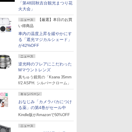
「第48回秋吉台観光まつり花
火大会」
【厳選】本日のお買
ニュース
い得商品
車内の温度上昇を緩やかにす
る「遮光マジカルシェード」
が42%OFF
ニュース
逆光時のフレアにこだわった
Mマウントレンズ
真ちゅう鏡筒の「Ksana 35mm
f/2 ASPH. シルバークローム」
キャンペーン
おなじみ「カメラバカにつけ
る薬」の第4巻がセール中
Kindle版がAmazonで50%OFF
ニュース