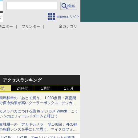
Impress サイト
全カテゴリ
モニター
プリンター
アクセスランキング
時間
24時間
1週間
1カ月
岡嶋和幸の「あとで買う」 1,903点目：高密閉
で保冷効果が高いクーラーボックス - デジカメ
Watch
カメラバカにつける薬 in デジカメ Watch：こう
いうのはフィールドズームと呼ぼう
赤城耕一の「アカギカメラ」 第146回：PRO銘
の魚眼レンズを手にして思う、マイクロフォー
サーズへの期待と可能性
「α7 IV」「α7 III」ズームレンズキットが刷新