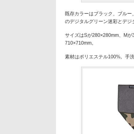
既存カラーはブラック、ブルー
のデジタルグリーン迷彩とデジ
サイズはSが280×280mm、Mが35
710×710mm。
素材はポリエステル100%。手