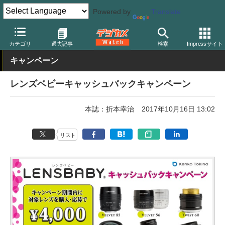
Powered by
Translate
デジカメ Watch
レンズ
交換レンズ
その他
カテゴリ
過去記事
検索
Impressサイト
キャンペーン
レンズベビーキャッシュバックキャンペーン
本誌：折本幸治
2017年10月16日 13:02
リスト