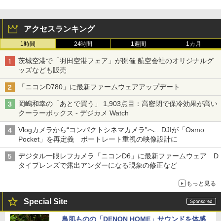
アクセスランキング
1時間
24時間
1週間
1カ月
茨城空港で「羽田空港フェア」が開催 航空会社のオリジナルグ
ッズなども販売
「ニコンD780」に最新ファームウェアアップデート
岡嶋和幸の「あとで買う」 1,903点目：高密閉で保冷効果が高い
クーラーボックス - デジカメ Watch
Vlogカメラから“コンパクトシネマカメラ”へ…DJIが「Osmo
Pocket」を再定義 ポートレート重視の映像設計に
デジタル一眼レフカメラ「ニコンD6」に最新ファームウェア D
タイプレンズで露出アンダーになる現象の修正など
もっと見る
Special Site
鳥肌ものの「DENON HOME」サウンドを体感