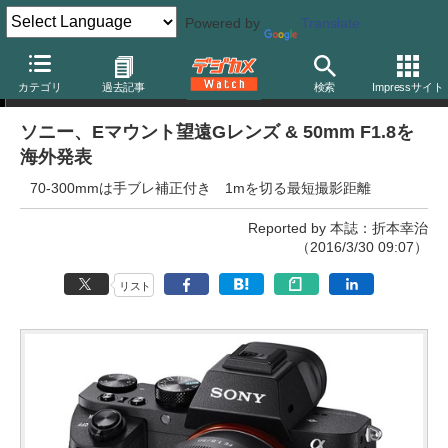
Powered by
Translate
ニュース
カテゴリ
過去記事
検索
Impressサイト
ソニー、Eマウント望遠Gレンズ & 50mm F1.8を
海外発表
70-300mmは手ブレ補正付き 1mを切る最短撮影距離
Reported by 本誌：折本幸治
（2016/3/30 09:07）
リスト