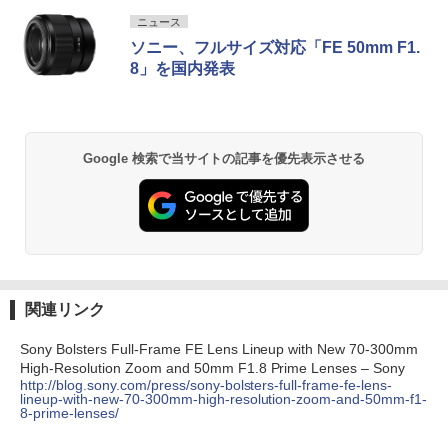
ニュース
ソニー、フルサイズ対応「FE 50mm F1.
8」を国内発表
Google 検索で当サイトの記事を優先表示させる
関連リンク
Sony Bolsters Full-Frame FE Lens Lineup with New 70-300mm
High-Resolution Zoom and 50mm F1.8 Prime Lenses – Sony
http://blog.sony.com/press/sony-bolsters-full-frame-fe-lens-
lineup-with-new-70-300mm-high-resolution-zoom-and-50mm-f1-
8-prime-lenses/