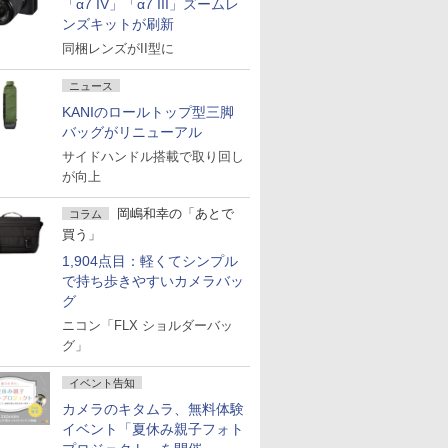
「α7 IV」「α7 III」ズームレ
ンズキットが刷新
同梱レンズがII型に
ニュース
KANIのロールトップ型三脚
バッグがリニューアル
サイドハンドル搭載で取り回し
が向上
岡嶋和幸の「あとで
コラム
買う」
1,904点目：軽くてシンプル
で持ち歩きやすいカメラバッ
グ
ニコン「FLX ショルダーバッ
グ」
イベント告知
カメラのキタムラ、無料体験
イベント「夏休み親子フォト