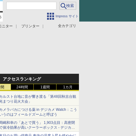
Impress サイト
全カテゴリ
モニター
プリンター
アクセスランキング
時間
24時間
1週間
1カ月
カルスト台地に音が響き渡る「第48回秋吉台観
光まつり花火大会」
カメラバカにつける薬 in デジカメ Watch：こう
いうのはフィールドズームと呼ぼう
岡嶋和幸の「あとで買う」 1,903点目：高密閉
で保冷効果が高いクーラーボックス - デジカメ
Watch
本日のお買い得商品 車内の温度上昇を緩やかに