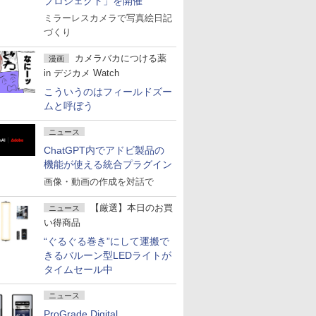
プロジェクト」を開催
ミラーレスカメラで写真絵日記
づくり
カメラバカにつける薬
漫画
in デジカメ Watch
こういうのはフィールドズー
ムと呼ぼう
ニュース
ChatGPT内でアドビ製品の
機能が使える統合プラグイン
画像・動画の作成を対話で
【厳選】本日のお買
ニュース
い得商品
“ぐるぐる巻き”にして運搬で
きるバルーン型LEDライトが
タイムセール中
ニュース
ProGrade Digital、