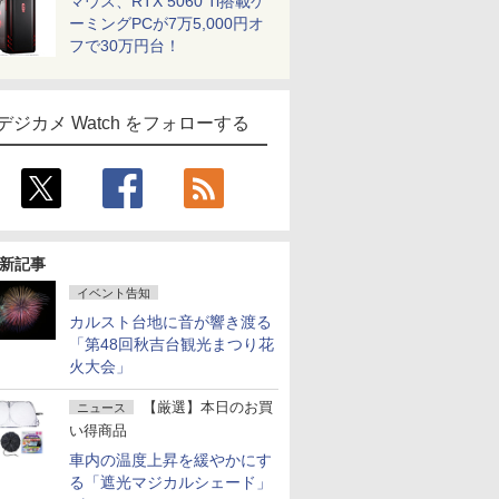
マウス、RTX 5060 Ti搭載ゲ
ーミングPCが7万5,000円オ
フで30万円台！
デジカメ Watch をフォローする
新記事
イベント告知
カルスト台地に音が響き渡る
「第48回秋吉台観光まつり花
火大会」
【厳選】本日のお買
ニュース
い得商品
車内の温度上昇を緩やかにす
る「遮光マジカルシェード」