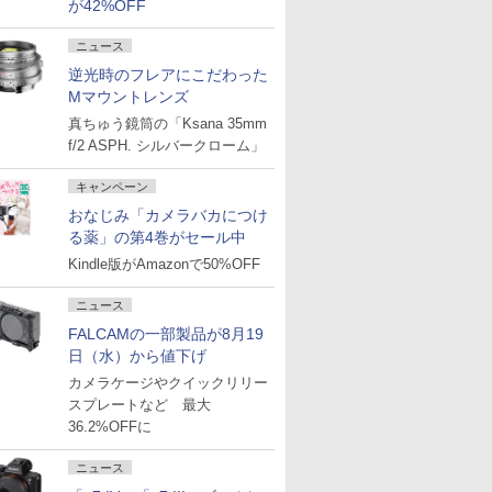
が42%OFF
ニュース
逆光時のフレアにこだわった
Mマウントレンズ
真ちゅう鏡筒の「Ksana 35mm
f/2 ASPH. シルバークローム」
キャンペーン
おなじみ「カメラバカにつけ
る薬」の第4巻がセール中
Kindle版がAmazonで50%OFF
ニュース
FALCAMの一部製品が8月19
日（水）から値下げ
カメラケージやクイックリリー
スプレートなど 最大
36.2%OFFに
ニュース