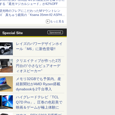
する「遮光マジカルシェード」が42%OFF
逆光時のフレアにこだわったMマウントレン
ズ 真ちゅう鏡筒の「Ksana 35mm f/2 ASPH.
シルバークローム」
もっと見る
Special Site
レイズのパワーデザインホイ
ール「M6」に新色登場!!
クリエイティブが作った2万
円台の“小さなピュアオーデ
ィオスピーカー”
メモリ32GBでも予算内。産
経新聞社がAMD Ryzen搭載
dynabookを2千台導入
ハイグレードテレビ「TCL
Q7D Pro」。圧巻の色彩美で
映画＆ゲームが極上体験に