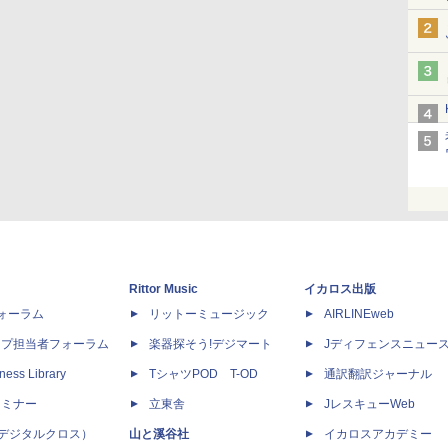
Rittor Music
イカロス出版
dフォーラム
リットーミュージック
AIRLINEweb
ップ担当者フォーラム
楽器探そう!デジマート
Jディフェンスニュー
ness Library
TシャツPOD T-OD
通訳翻訳ジャーナル
セミナー
立東舎
JレスキューWeb
 X（デジタルクロス）
山と溪谷社
イカロスアカデミー