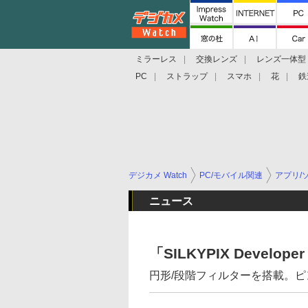
ミラーレス
交換レンズ
レンズ一体型
PC
ストラップ
スマホ
花
鉄
デジカメ Watch
PC/モバイル関連
アプリ/
ニュース
「SILKYPIX Develo
円形/段階フィルターを搭載。