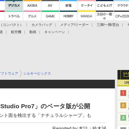
（コンパクト）
カメラバッグ
メディア/リーダー
三脚/一脚/雲台
道
航空機
動画
キャンペーン
ソフトウェア
シルキーピックス
1
per Studio Pro7」のベータ版が公開
ピント面を検出する「ナチュラルシャープ」も
Reported by 本誌：鈴木誠