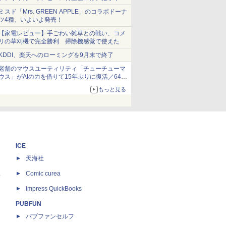
ショーツは1990円に
ミスド「Mrs. GREEN APPLE」のコラボドーナ
ツ4種、いよいよ発売！
【家電レビュー】手ごわい雑草との戦い、コメ
リの草刈機で完全勝利 掃除機感覚で使えた
KDDI、楽天へのローミングを9月末で終了
老舗のマウスユーティリティ「チューチューマ
ウス」がAIの力を借りて15年ぶりに復活／64bit
化、Windows 10/11、「Chrome」も走り回
もっと見る
る。復活記念で2026年末まで500円
ICE
天海社
ス
Comic curea
impress QuickBooks
PUBFUN
パブファンセルフ