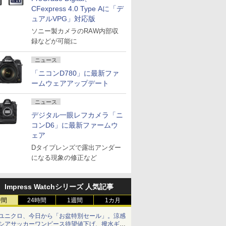
CFexpress 4.0 Type Aに「デ
ュアルVPG」対応版
ソニー製カメラのRAW内部収
録などが可能に
ニュース
「ニコンD780」に最新ファ
ームウェアアップデート
ニュース
デジタル一眼レフカメラ「ニ
コンD6」に最新ファームウ
ェア
Dタイプレンズで露出アンダー
になる現象の修正など
Impress Watchシリーズ 人気記事
時間
24時間
1週間
1カ月
ユニクロ、今日から「お盆特別セール」。涼感
シアサッカーワンピース待望値下げ、撥水ギア