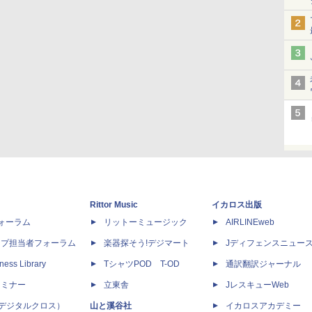
Rittor Music
イカロス出版
dフォーラム
リットーミュージック
AIRLINEweb
ップ担当者フォーラム
楽器探そう!デジマート
Jディフェンスニュー
ness Library
TシャツPOD T-OD
通訳翻訳ジャーナル
セミナー
立東舎
JレスキューWeb
 X（デジタルクロス）
山と溪谷社
イカロスアカデミー