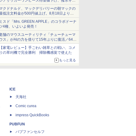
シアサッカーワンピース待望値下げ、撥水ギア
ショーツは1990円に
マクドナルド、マックデリバリーの朝マックの
最低注文料金が500円値上げ。8月18日より
1,500円から受付
ミスド「Mrs. GREEN APPLE」のコラボドーナ
ツ4種、いよいよ発売！
老舗のマウスユーティリティ「チューチューマ
ウス」がAIの力を借りて15年ぶりに復活／64bit
化、Windows 10/11、「Chrome」も走り回
【家電レビュー】手ごわい雑草との戦い、コメ
る。復活記念で2026年末まで500円
リの草刈機で完全勝利 掃除機感覚で使えた
もっと見る
ICE
天海社
ス
Comic curea
impress QuickBooks
PUBFUN
パブファンセルフ