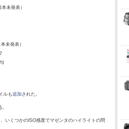
0（日本未発表）
（日本未発表）
7
70
イルも
追加
された。
る。
いて、いくつかのISO感度でマゼンタのハイライトの問