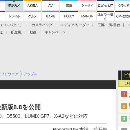
（コンパクト）
カメラバッグ
メディア/リーダー
三脚/一脚/雲台
道
航空機
動画
キャンペーン
ソフトウェア
アップル
1
最新版8.8を公開
8000D、D5500、LUMIX GF7、X-A2などに対応
Reported by 本誌：武石修