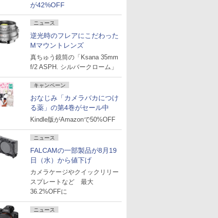
が42%OFF
ニュース
逆光時のフレアにこだわった
Mマウントレンズ
真ちゅう鏡筒の「Ksana 35mm
f/2 ASPH. シルバークローム」
キャンペーン
おなじみ「カメラバカにつけ
る薬」の第4巻がセール中
Kindle版がAmazonで50%OFF
ニュース
FALCAMの一部製品が8月19
日（水）から値下げ
カメラケージやクイックリリー
スプレートなど 最大
36.2%OFFに
ニュース