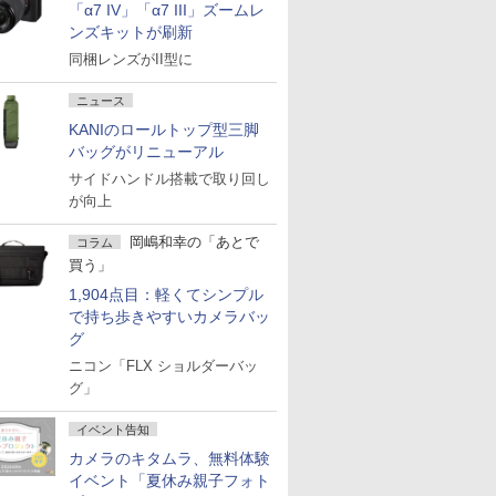
「α7 IV」「α7 III」ズームレ
ンズキットが刷新
同梱レンズがII型に
ニュース
KANIのロールトップ型三脚
バッグがリニューアル
サイドハンドル搭載で取り回し
が向上
岡嶋和幸の「あとで
コラム
買う」
1,904点目：軽くてシンプル
で持ち歩きやすいカメラバッ
グ
ニコン「FLX ショルダーバッ
グ」
イベント告知
カメラのキタムラ、無料体験
イベント「夏休み親子フォト