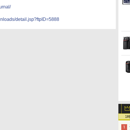
urnal/
nloads/detail.jsp?ftpID=5888
1