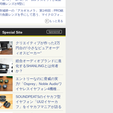
同梱レンズがII型に
赤城耕一の「アカギカメラ」 第146回：PRO銘
の魚眼レンズを手にして思う、マイクロフォー
サーズへの期待と可能性
もっと見る
Special Site
クリエイティブが作った2万
円台の“小さなピュアオーデ
ィオスピーカー”
総合オーディオブランドに進
化するSHANLINGとは何者
か？
エントリーなのに脅威の実
力!「Osprey」Noble Audioワ
イヤレスイヤフォン4機種を
一気に聴く
SOUNDPEATSのイヤカフ型
イヤフォン「UU2イヤーカ
フ」をイヤカフマニアが語る