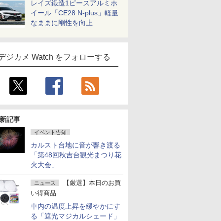
レイズ鍛造1ピースアルミホ
イール「CE28 N-plus」軽量
なままに剛性を向上
デジカメ Watch をフォローする
新記事
イベント告知
カルスト台地に音が響き渡る
「第48回秋吉台観光まつり花
火大会」
【厳選】本日のお買
ニュース
い得商品
車内の温度上昇を緩やかにす
る「遮光マジカルシェード」