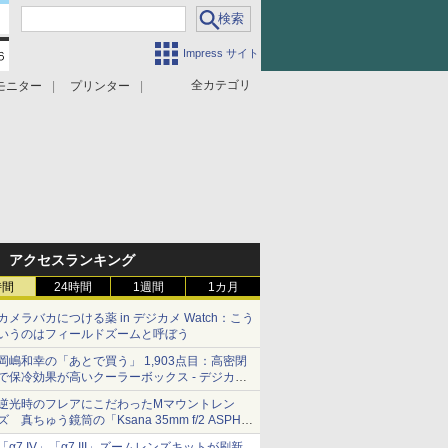
Impress サイト
全カテゴリ
モニター
プリンター
アクセスランキング
時間
24時間
1週間
1カ月
カメラバカにつける薬 in デジカメ Watch：こう
いうのはフィールドズームと呼ぼう
岡嶋和幸の「あとで買う」 1,903点目：高密閉
で保冷効果が高いクーラーボックス - デジカメ
Watch
逆光時のフレアにこだわったMマウントレン
ズ 真ちゅう鏡筒の「Ksana 35mm f/2 ASPH.
シルバークローム」
「α7 IV」「α7 III」ズームレンズキットが刷新