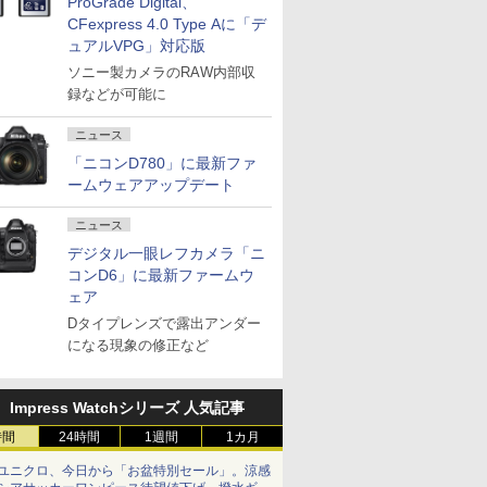
ProGrade Digital、
CFexpress 4.0 Type Aに「デ
ュアルVPG」対応版
ソニー製カメラのRAW内部収
録などが可能に
ニュース
「ニコンD780」に最新ファ
ームウェアアップデート
ニュース
デジタル一眼レフカメラ「ニ
コンD6」に最新ファームウ
ェア
Dタイプレンズで露出アンダー
になる現象の修正など
Impress Watchシリーズ 人気記事
時間
24時間
1週間
1カ月
ユニクロ、今日から「お盆特別セール」。涼感