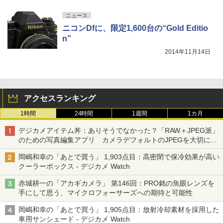
ニュース
ニコンDfに、限定1,600台の“Gold Editio
n”
2014年11月14日
アクセスランキング
1時間
24時間
1週間
1カ月
デジカメアイテム丼：ありそうでなかった？「RAW＋JPEG派」
のための写真編集アプリ カメラデフォルトのJPEGを大切にす
る「Filmator」
岡嶋和幸の「あとで買う」 1,903点目：高密閉で保冷効果が高い
クーラーボックス - デジカメ Watch
赤城耕一の「アカギカメラ」 第146回：PRO銘の魚眼レンズを
手にして思う、マイクロフォーサーズへの期待と可能性
岡嶋和幸の「あとで買う」 1,905点目：放射冷却素材を採用した
車用サンシェード - デジカメ Watch