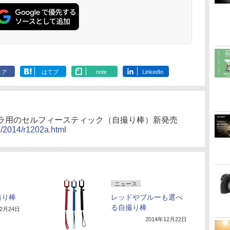
ェア
はてブ
note
LinkedIn
ラ用のセルフィースティック（自撮り棒）新発売
s/2014/r1202a.html
ニュース
撮り棒
レッドやブルーも選べ
る自撮り棒
12月24日
2014年12月22日