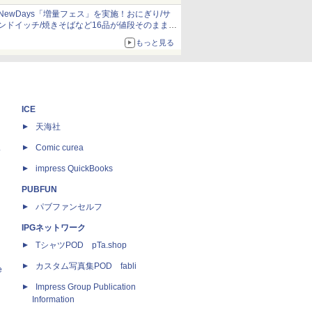
NewDays「増量フェス」を実施！おにぎり/サ
ンドイッチ/焼きそばなど16品が値段そのままで
ボリュームアップ
もっと見る
ICE
天海社
ス
Comic curea
impress QuickBooks
PUBFUN
パブファンセルフ
IPGネットワーク
TシャツPOD pTa.shop
カスタム写真集POD fabli
e
Impress Group Publication
Information