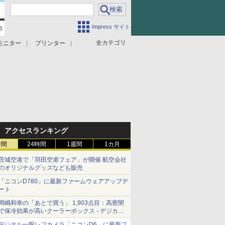
Impress サイト
全カテゴリ
モニター
プリンター
アクセスランキング
時間
24時間
1週間
1カ月
茨城空港で「羽田空港フェア」が開催 航空会社
のオリジナルグッズなども販売
「ニコンD780」に最新ファームウェアアップデ
ート
岡嶋和幸の「あとで買う」 1,903点目：高密閉
で保冷効果が高いクーラーボックス - デジカメ
Watch
デジタル一眼レフカメラ「ニコンD6」に最新フ