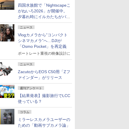
四国水族館で「Nightscapeこ
がねいろ2026」が開催中。
夕暮れ時にイルカたちがパフ
ォーマンスを繰り広げる
ニュース
Vlogカメラから“コンパクト
シネマカメラ”へ…DJIが
「Osmo Pocket」を再定義
ポートレート重視の映像設計に
ニュース
ZacutoからEOS C50用「Zフ
ァインダー」がリリース
週刊アンケート
【結果発表】撮影旅行でLCC
使っている？
コラム
ミラーレスカメラユーザーの
ための「動画サブカメラ論」