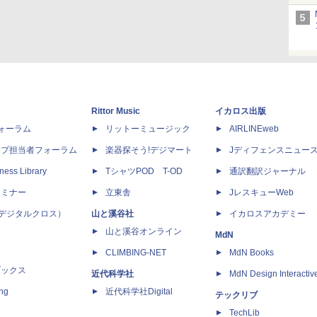
Rittor Music
イカロス出版
dフォーラム
リットーミュージック
AIRLINEweb
ップ担当者フォーラム
楽器探そう!デジマート
Jディフェンスニュー
ness Library
TシャツPOD T-OD
通訳翻訳ジャーナル
セミナー
立東舎
JレスキューWeb
 X（デジタルクロス）
山と溪谷社
イカロスアカデミー
山と溪谷オンライン
MdN
CLIMBING-NET
MdN Books
ブックス
近代科学社
MdN Design Interactiv
ing
近代科学社Digital
テックリブ
TechLib