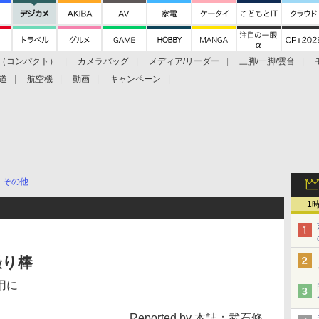
（コンパクト）
カメラバッグ
メディア/リーダー
三脚/一脚/雲台
道
航空機
動画
キャンペーン
その他
1
撮り棒
用に
Reported by 本誌：武石修