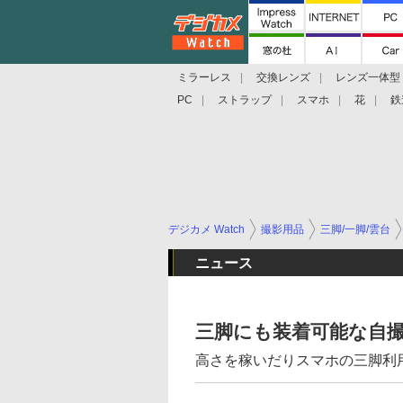
ミラーレス
交換レンズ
レンズ一体型
PC
ストラップ
スマホ
花
鉄
デジカメ Watch
撮影用品
三脚/一脚/雲台
ニュース
三脚にも装着可能な自
高さを稼いだりスマホの三脚利