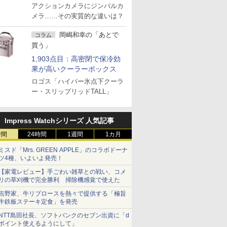
アクションカメラにジンバルカ
メラ……その実質的な違いは？
岡嶋和幸の「あとで
コラム
買う」
1,903点目：高密閉で保冷効
果が高いクーラーボックス
ロゴス「ハイパー氷点下クーラ
ー・スリップリッドTALL」
Impress Watchシリーズ 人気記事
時間
24時間
1週間
1カ月
ミスド「Mrs. GREEN APPLE」のコラボドーナ
ツ4種、いよいよ発売！
【家電レビュー】手ごわい雑草との戦い、コメ
リの草刈機で完全勝利 掃除機感覚で使えた
吉野家、牛リブロースを熱々で提供する「極旨
牛鉄板ステーキ定食」を発売
NTT島田社長、ソフトバンクのセブン出資に「d
ポイント使えるようにして」