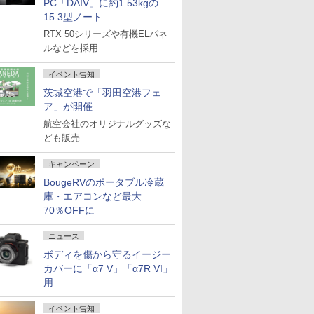
PC「DAIV」に約1.53kgの
15.3型ノート
RTX 50シリーズや有機ELパネ
ルなどを採用
イベント告知
茨城空港で「羽田空港フェ
ア」が開催
航空会社のオリジナルグッズな
ども販売
キャンペーン
BougeRVのポータブル冷蔵
庫・エアコンなど最大
70％OFFに
ニュース
ボディを傷から守るイージー
カバーに「α7 V」「α7R VI」
用
イベント告知