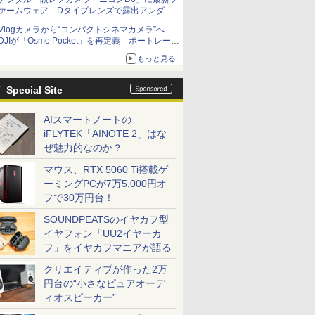
ァームウェア Dタイプレンズで露出アンダー
になる現象の修正など
Vlogカメラから“コンパクトシネマカメラ”へ…
DJIが「Osmo Pocket」を再定義 ポートレート
重視の映像設計に
もっと見る
Special Site
AIスマートノートの
iFLYTEK「AINOTE 2」はな
ぜ魅力的なのか？
マウス、RTX 5060 Ti搭載ゲ
ーミングPCが7万5,000円オ
フで30万円台！
SOUNDPEATSのイヤカフ型
イヤフォン「UU2イヤーカ
フ」をイヤカフマニアが語る
クリエイティブが作った2万
円台の“小さなピュアオーデ
ィオスピーカー”