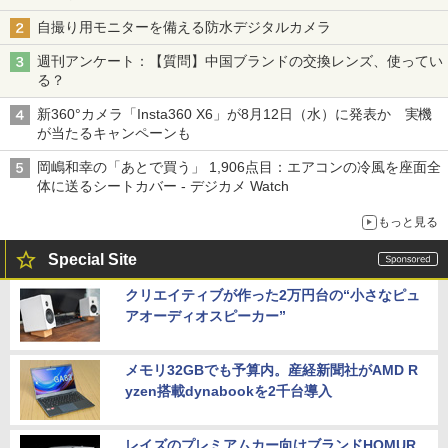
自撮り用モニターを備える防水デジタルカメラ
週刊アンケート：【質問】中国ブランドの交換レンズ、使ってい
る？
新360°カメラ「Insta360 X6」が8月12日（水）に発表か 実機
が当たるキャンペーンも
岡嶋和幸の「あとで買う」 1,906点目：エアコンの冷風を座面全
体に送るシートカバー - デジカメ Watch
もっと見る
Special Site
クリエイティブが作った2万円台の“小さなピュ
アオーディオスピーカー”
メモリ32GBでも予算内。産経新聞社がAMD R
yzen搭載dynabookを2千台導入
レイズのプレミアムカー向けブランドHOMUR