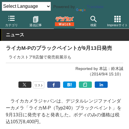
Powered by
Translate
デジカメ Watch
カメラ
レンジファインダーカメラ
ライカ
カテゴリ
過去記事
検索
Impressサイト
ニュース
ライカM-Pのブラックペイントが9月13日発売
ライカストア8店舗で発売前展示も
Reported by 本誌：鈴木誠
（2014/9/4 15:10）
リスト
ライカカメラジャパンは、デジタルレンジファインダ
ーカメラ「ライカM-P（Typ240）ブラックペイント」を
9月13日に発売すると発表した。ボディのみの価格は税
込105万8,400円。