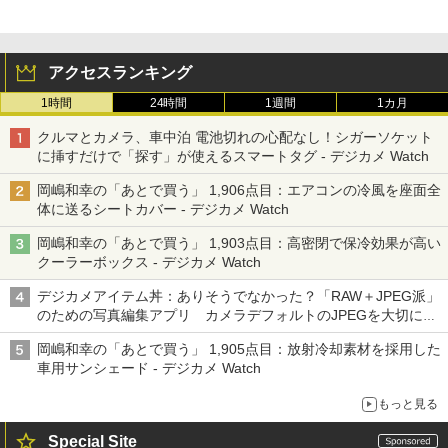
アクセスランキング
1時間
24時間
1週間
1カ月
クルマとカメラ、車中泊 電池切れの心配なし！シガーソケット
に挿すだけで「探す」が使えるスマートタグ - デジカメ Watch
岡嶋和幸の「あとで買う」 1,906点目：エアコンの冷風を座面全
体に送るシートカバー - デジカメ Watch
岡嶋和幸の「あとで買う」 1,903点目：高密閉で保冷効果が高い
クーラーボックス - デジカメ Watch
デジカメアイテム丼：ありそうでなかった？「RAW＋JPEG派」
のための写真編集アプリ カメラデフォルトのJPEGを大切にす
る「Filmator」
岡嶋和幸の「あとで買う」 1,905点目：放射冷却素材を採用した
車用サンシェード - デジカメ Watch
もっと見る
Special Site