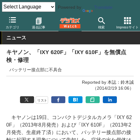
Powered by
Translate
デジカメ Watch
カメラ
レンズ一体型（コンパクト）カメラ
キ
カテゴリ
過去記事
検索
Impressサイト
ニュース
キヤノン、「IXY 620F」「IXY 610F」を無償点
検・修理
バッテリー接点部に不具合
Reported by 本誌：鈴木誠
（2014/2/19 16:06）
リスト
キヤノンは19日、コンパクトデジタルカメラ「IXY 62
0F」（2013年8月発売）および「IXY 610F」（2013年2
月発売、生産終了済）において、バッテリー接点部の接
触に起因する現象について告知した。症状の出た個体は