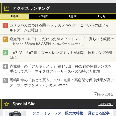
アクセスランキング
1時間
24時間
1週間
1カ月
カメラバカにつける薬 in デジカメ Watch：こういうのはフィー
ルドズームと呼ぼう
逆光時のフレアにこだわったMマウントレンズ 真ちゅう鏡筒の
「Ksana 35mm f/2 ASPH. シルバークローム」
「α7 IV」「α7 III」ズームレンズキットが刷新 同梱レンズがII
型に
赤城耕一の「アカギカメラ」 第146回：PRO銘の魚眼レンズを
手にして思う、マイクロフォーサーズへの期待と可能性
岡嶋和幸の「あとで買う」 1,903点目：高密閉で保冷効果が高い
クーラーボックス - デジカメ Watch
もっと見る
Special Site
ソニーミラーレス一眼の大特集！ 見どころ記事