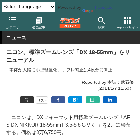
Powered by
Translate
デジカメ Watch
レンズ
交換レンズ
ニコン
カテゴリ
過去記事
検索
Impressサイト
ニュース
ニコン、標準ズームレンズ「DX 18-55mm」をリ
ニューアル
本体が大幅に小型軽量化。手ブレ補正は4段分に向上
Reported by 本誌：武石修
（2014/1/7 11:50）
リスト
ニコンは、DXフォーマット用標準ズームレンズ「AF-
S DX NIKKOR 18-55mm F3.5-5.6 G VR II」を2月に発売
する。価格は3万6,750円。