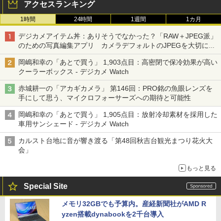
アクセスランキング
1時間
24時間
1週間
1カ月
デジカメアイテム丼：ありそうでなかった？「RAW＋JPEG派」
のための写真編集アプリ カメラデフォルトのJPEGを大切にす
る「Filmator」
岡嶋和幸の「あとで買う」 1,903点目：高密閉で保冷効果が高い
クーラーボックス - デジカメ Watch
赤城耕一の「アカギカメラ」 第146回：PRO銘の魚眼レンズを
手にして思う、マイクロフォーサーズへの期待と可能性
岡嶋和幸の「あとで買う」 1,905点目：放射冷却素材を採用した
車用サンシェード - デジカメ Watch
カルスト台地に音が響き渡る「第48回秋吉台観光まつり花火大
会」
もっと見る
Special Site
メモリ32GBでも予算内。産経新聞社がAMD R
yzen搭載dynabookを2千台導入