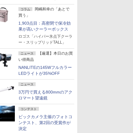
岡嶋和幸の「あとで
コラム
買う」
1,903点目：高密閉で保冷効
果が高いクーラーボックス
ロゴス「ハイパー氷点下クーラ
ー・スリップリッドTALL」
【厳選】本日のお買
ニュース
い得商品
NANLITEの145Wフルカラー
LEDライトが35%OFF
ニュース
3万円で買える800mmのアク
ロマート望遠鏡
コンテスト
ビックカメラ主催のフォトコ
ンテスト、第2回の受賞作が
決定