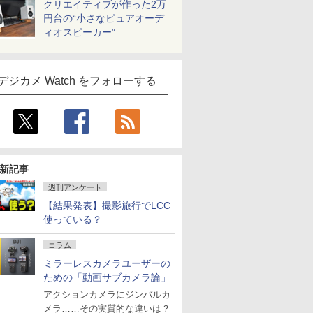
クリエイティブが作った2万
円台の“小さなピュアオーデ
ィオスピーカー”
デジカメ Watch をフォローする
新記事
週刊アンケート
【結果発表】撮影旅行でLCC
使っている？
コラム
ミラーレスカメラユーザーの
ための「動画サブカメラ論」
アクションカメラにジンバルカ
メラ……その実質的な違いは？