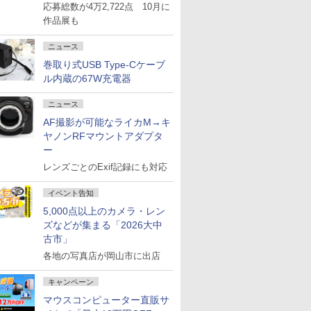
応募総数が4万2,722点 10月に
作品展も
ニュース
巻取り式USB Type-Cケーブ
ル内蔵の67W充電器
ニュース
AF撮影が可能なライカM→キ
ヤノンRFマウントアダプタ
ー
レンズごとのExif記録にも対応
イベント告知
5,000点以上のカメラ・レン
ズなどが集まる「2026大中
古市」
各地の写真店が岡山市に出店
キャンペーン
マウスコンピューター直販サ