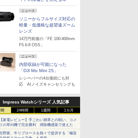
ニュース
ソニーからフルサイズ対応の
軽量・低価格な超望遠ズーム
レンズ
14万円前後の「FE 100-400mm
F5.6-8 OSS」
ニュース
内部収録が可能になった
「DJI Mic Mini 2S」
レシーバーの4台接続にも対
応 AIノイズキャンセリングも
Impress Watchシリーズ 人気記事
時間
24時間
1週間
1カ月
【家電レビュー】手ごわい雑草との戦い、コメ
リの草刈機で完全勝利 掃除機感覚で使えた
吉野家、牛リブロースを熱々で提供する「極旨