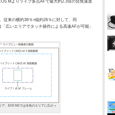
S Mよりライブ多点AFで最大約2.3倍の合焦速度
従来の横約38％×縦約26％に対して、同
では「広いエリアでタッチ操作による高速AFが可能」
ア。EOS M2では水色のエリアに広がっ