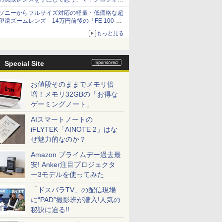
サーズへの期待と可能性
ソニーからフルサイズ対応の軽量・低価格な超
望遠ズームレンズ 14万円前後の「FE 100-
400mm F5.6-8 OSS」
もっと見る
Special Site
お値段そのままでメモリ倍
増！メモリ32GBの「お得な
ゲーミングノート」
AIスマートノートの
iFLYTEK「AINOTE 2」はな
ぜ魅力的なのか？
Amazon プライムデー過去最
安! Anker注目プロジェクタ
ー3モデルを使ってみた
「ドスパラTV」の配信現場
に“PAD”撮影班が潜入!人気の
秘訣に迫る!!