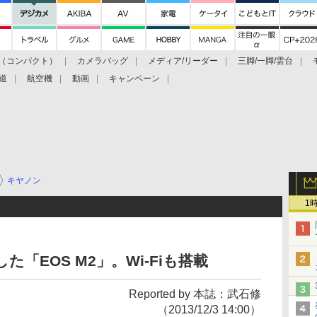
（コンパクト）
カメラバッグ
メディア/リーダー
三脚/一脚/雲台
道
航空機
動画
キャンペーン
キヤノン
1
「EOS M2」。Wi-Fiも搭載
Reported by 本誌：武石修
（2013/12/3 14:00）