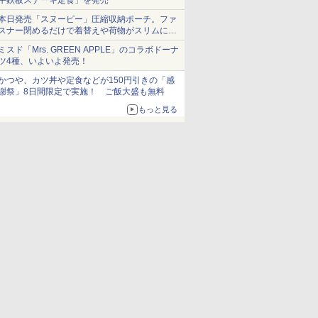
牛鉄板ステーキ定食」を発売
本日発売「スヌーピー」圧縮収納ポーチ。ファ
スナー閉めるだけで着替えや荷物がスリムにま
とまる
ミスド「Mrs. GREEN APPLE」のコラボドーナ
ツ4種、いよいよ発売！
かつや、カツ丼や定食などが150円引きの「感
謝祭」8日間限定で実施！ ご飯大盛も無料
もっと見る