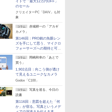
イトで「最大12万円OFF」
のセール
クリエイターPC「DAIV」も対
象
赤城耕一の「アカギ
コラム
カメラ」
第146回：PRO銘の魚眼レン
ズを手にして思う、マイクロ
フォーサーズへの期待と可能
性
岡嶋和幸の「あとで
コラム
買う」
1,902点目：向こう側が透け
て見えるユニークなカメラ
Godox「C100」
写真を巡る、今日の
コラム
読書
第116回：意図を超えた「何
か」が宿る。写真というメデ
ィアの深遠さを伝える本