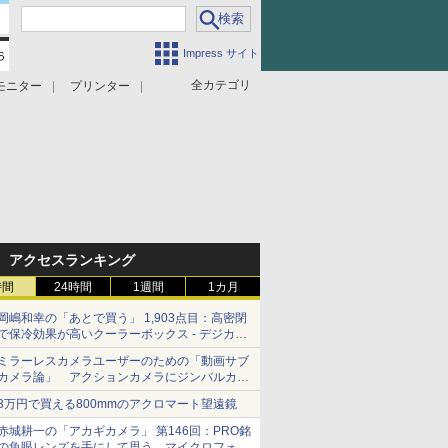
Impress サイト
全カテゴリ
モニター
プリンター
アクセスランキング
時間
24時間
1週間
1カ月
岡嶋和幸の「あとで買う」 1,903点目：高密閉
で保冷効果が高いクーラーボックス - デジカメ
Watch
ミラーレスカメラユーザーのための「動画サブ
カメラ論」 アクションカメラにジンバルカメ
ラ……その実質的な違いは？
3万円で買える800mmのアクロマート望遠鏡
赤城耕一の「アカギカメラ」 第146回：PRO銘
の魚眼レンズを手にして思う、マイクロフォー