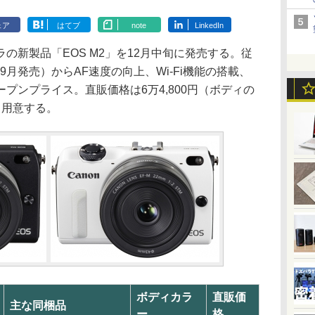
ェア
はてブ
note
LinkedIn
新製品「EOS M2」を12月中旬に発売する。従
年9月発売）からAF速度の向上、Wi-Fi機能の搭載、
プンプライス。直販価格は6万4,800円（ボディの
も用意する。
ボディカラ
直販価
主な同梱品
ー
格