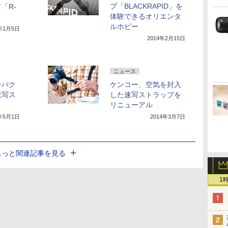
プ「BLACKRAPID」を
「R-
体験できるオリエンタ
ルホビー
0年1月5日
2014年2月15日
ニュース
ンパク
ケンコー、空気を封入
速写ス
した速写ストラップを
リニューアル
4年5月1日
2014年3月7日
もっと関連記事を見る
1