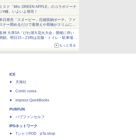
ミスド「Mrs. GREEN APPLE」のコラボドーナ
ツ4種、いよいよ発売！
本日発売「スヌーピー」圧縮収納ポーチ。ファ
スナー閉めるだけで着替えや荷物がスリムにま
とまる
名神 大津SA「びわ湖大花火大会」開催に伴い
閉鎖。明日15～21時は店舗・トイレ・駐車場の
利用不可
もっと見る
ICE
天海社
ス
Comic curea
impress QuickBooks
PUBFUN
パブファンセルフ
IPGネットワーク
TシャツPOD pTa.shop