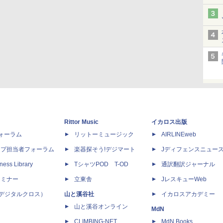
Rittor Music
イカロス出版
dフォーラム
リットーミュージック
AIRLINEweb
ップ担当者フォーラム
楽器探そう!デジマート
Jディフェンスニュー
ness Library
TシャツPOD T-OD
通訳翻訳ジャーナル
セミナー
立東舎
JレスキューWeb
 X（デジタルクロス）
山と溪谷社
イカロスアカデミー
山と溪谷オンライン
MdN
CLIMBING-NET
MdN Books