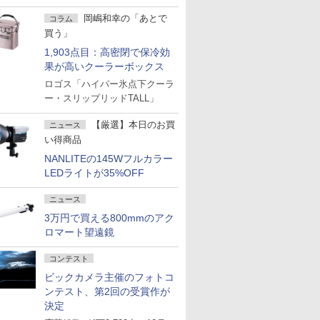
岡嶋和幸の「あとで
コラム
買う」
1,903点目：高密閉で保冷効
果が高いクーラーボックス
ロゴス「ハイパー氷点下クーラ
ー・スリップリッドTALL」
【厳選】本日のお買
ニュース
い得商品
NANLITEの145Wフルカラー
LEDライトが35%OFF
ニュース
3万円で買える800mmのアク
ロマート望遠鏡
コンテスト
ビックカメラ主催のフォトコ
ンテスト、第2回の受賞作が
決定