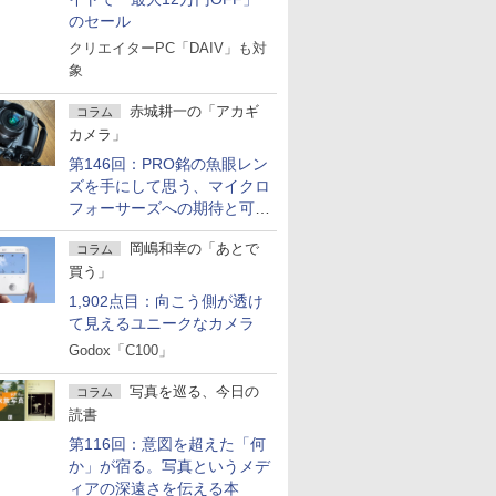
のセール
クリエイターPC「DAIV」も対
象
赤城耕一の「アカギ
コラム
カメラ」
第146回：PRO銘の魚眼レン
ズを手にして思う、マイクロ
フォーサーズへの期待と可能
性
岡嶋和幸の「あとで
コラム
買う」
1,902点目：向こう側が透け
て見えるユニークなカメラ
Godox「C100」
写真を巡る、今日の
コラム
読書
第116回：意図を超えた「何
か」が宿る。写真というメデ
ィアの深遠さを伝える本