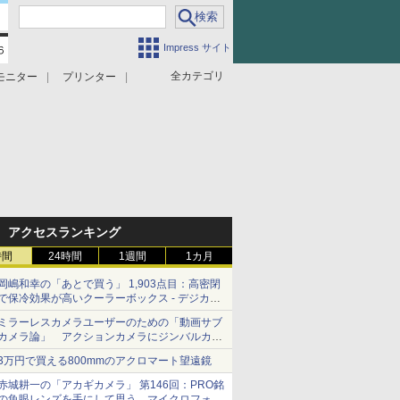
Impress サイト
全カテゴリ
モニター
プリンター
アクセスランキング
時間
24時間
1週間
1カ月
岡嶋和幸の「あとで買う」 1,903点目：高密閉
で保冷効果が高いクーラーボックス - デジカメ
Watch
ミラーレスカメラユーザーのための「動画サブ
カメラ論」 アクションカメラにジンバルカメ
ラ……その実質的な違いは？
3万円で買える800mmのアクロマート望遠鏡
赤城耕一の「アカギカメラ」 第146回：PRO銘
の魚眼レンズを手にして思う、マイクロフォー