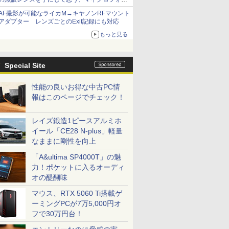
サーズへの期待と可能性
AF撮影が可能なライカM→キヤノンRFマウント
アダプター レンズごとのExif記録にも対応
もっと見る
Special Site
性能の良いお得な中古PC情
報はこのページでチェック！
レイズ鍛造1ピースアルミホ
イール「CE28 N-plus」軽量
なままに剛性を向上
「A&ultima SP4000T」の魅
力！ポケットに入るオーディ
オの醍醐味
マウス、RTX 5060 Ti搭載ゲ
ーミングPCが7万5,000円オ
フで30万円台！