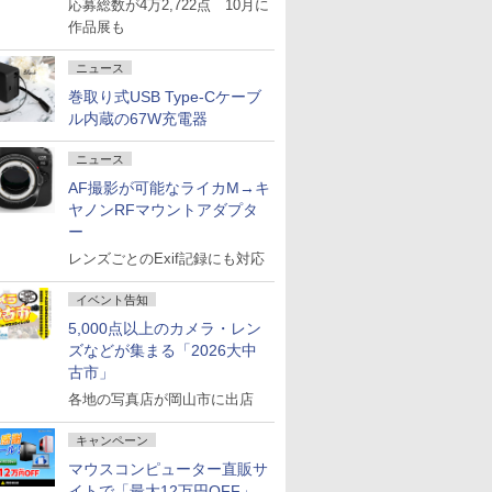
応募総数が4万2,722点 10月に
作品展も
ニュース
巻取り式USB Type-Cケーブ
ル内蔵の67W充電器
ニュース
AF撮影が可能なライカM→キ
ヤノンRFマウントアダプタ
ー
レンズごとのExif記録にも対応
イベント告知
5,000点以上のカメラ・レン
ズなどが集まる「2026大中
古市」
各地の写真店が岡山市に出店
キャンペーン
マウスコンピューター直販サ
イトで「最大12万円OFF」