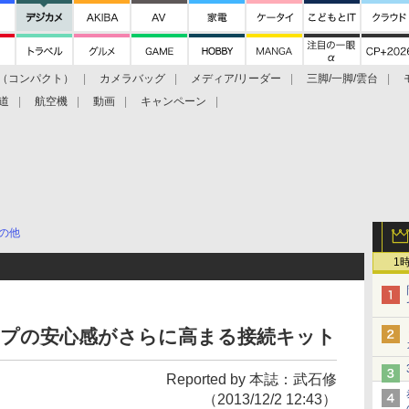
（コンパクト）
カメラバッグ
メディア/リーダー
三脚/一脚/雲台
道
航空機
動画
キャンペーン
の他
1
ストラップの安心感がさらに高まる接続キット
Reported by 本誌：武石修
（2013/12/2 12:43）