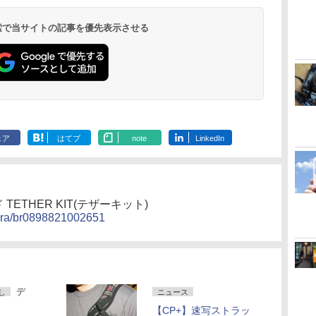
 検索で当サイトの記事を優先表示させる
ェア
はてブ
note
LinkedIn
ETHER KIT(テザーキット)
mera/br0898821002651
デ
し
ニュース
【CP+】速写ストラッ