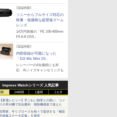
ニュース
ソニーからフルサイズ対応の
軽量・低価格な超望遠ズーム
レンズ
14万円前後の「FE 100-400mm
F5.6-8 OSS」
ニュース
内部収録が可能になった
「DJI Mic Mini 2S」
レシーバーの4台接続にも対
応 AIノイズキャンセリングも
Impress Watchシリーズ 人気記事
時間
24時間
1週間
1カ月
【家電レビュー】手ごわい雑草との戦い、コメ
リの草刈機で完全勝利 掃除機感覚で使えた
吉野家、牛リブロースを熱々で提供する「極旨
牛鉄板ステーキ定食」を発売