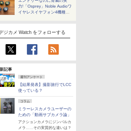
エントリーなのに脅威の実
力!「Osprey」Noble Audioワ
イヤレスイヤフォン4機種を
一気に聴く
デジカメ Watch をフォローする
新記事
週刊アンケート
【結果発表】撮影旅行でLCC
使っている？
コラム
ミラーレスカメラユーザーの
ための「動画サブカメラ論」
アクションカメラにジンバルカ
メラ……その実質的な違いは？