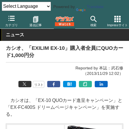
Powered by
Translate
デジカメ Watch
カメラ
レンズ一体型（コンパクト）カメラ
カ
カテゴリ
過去記事
検索
Impressサイト
ニュース
カシオ、「EXILIM EX-10」購入者全員にQUOカー
ド1,000円分
Reported by 本誌：武石修
（2013/11/29 12:02）
リスト
カシオは、「EX-10 QUOカード進呈キャンペーン」と
「EX-FC400S ドリームページキャンペーン」を実施す
る。