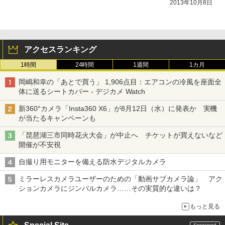
2013年10月8日
アクセスランキング
1時間
24時間
1週間
1カ月
岡嶋和幸の「あとで買う」 1,906点目：エアコンの冷風を座面全
体に送るシートカバー - デジカメ Watch
新360°カメラ「Insta360 X6」が8月12日（水）に発表か 実機
が当たるキャンペーンも
「琵琶湖三市同時花火大会」が中止へ チケットが買えないなど
開催が不安視
自撮り用モニターを備える防水デジタルカメラ
ミラーレスカメラユーザーのための「動画サブカメラ論」 アク
ションカメラにジンバルカメラ……その実質的な違いは？
もっと見る