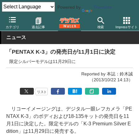
Powered by
Translate
デジカメ Watch
カメラ
一眼レフカメラ
ペンタックス
カテゴリ
過去記事
検索
Impressサイト
ニュース
「PENTAX K-3」の発売日が11月1日に決定
限定シルバーモデルは11月29日に
Reported by 本誌：鈴木誠
（2013/10/22 14:13）
リスト
リコーイメージングは、デジタル一眼レフカメラ「PE
NTAX K-3」のボディおよび18-135キットの発売日を11
月1日に決定した。限定モデルの「K-3 Premium Silver E
dition」は11月29日に発売する。