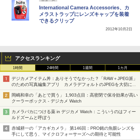
International Camera Accessories、カ
メラストラップにレンズキャップを装着
できるクリップ
2012年10月2日
アクセスランキング
1時間
24時間
1週間
1カ月
デジカメアイテム丼：ありそうでなかった？「RAW＋JPEG派」
のための写真編集アプリ カメラデフォルトのJPEGを大切にす
る「Filmator」
岡嶋和幸の「あとで買う」 1,903点目：高密閉で保冷効果が高い
クーラーボックス - デジカメ Watch
カメラバカにつける薬 in デジカメ Watch：こういうのはフィー
ルドズームと呼ぼう
赤城耕一の「アカギカメラ」 第146回：PRO銘の魚眼レンズを
手にして思う、マイクロフォーサーズへの期待と可能性