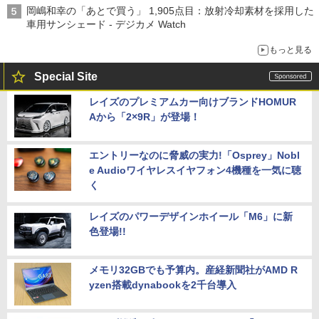
岡嶋和幸の「あとで買う」 1,905点目：放射冷却素材を採用した
車用サンシェード - デジカメ Watch
もっと見る
Special Site
レイズのプレミアムカー向けブランドHOMUR
Aから「2×9R」が登場！
エントリーなのに脅威の実力!「Osprey」Nobl
e Audioワイヤレスイヤフォン4機種を一気に聴
く
レイズのパワーデザインホイール「M6」に新
色登場!!
メモリ32GBでも予算内。産経新聞社がAMD R
yzen搭載dynabookを2千台導入