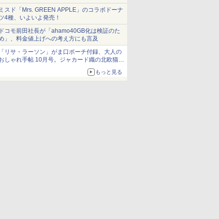
ミスド「Mrs. GREEN APPLE」のコラボドーナ
ツ4種、いよいよ発売！
ドコモ前田社長が「ahamo40GB化は検証のた
め」、料金値上げへの考え方にも言及
「リサ・ラーソン」がま口ポーチ付録、大人の
おしゃれ手帖 10月号。ジャカード織の北欧猫デ
ザイン
もっと見る