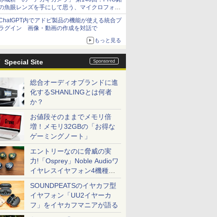
の魚眼レンズを手にして思う、マイクロフォー
サーズへの期待と可能性
ChatGPT内でアドビ製品の機能が使える統合プ
ラグイン 画像・動画の作成を対話で
もっと見る
Special Site
総合オーディオブランドに進
化するSHANLINGとは何者
か？
お値段そのままでメモリ倍
増！メモリ32GBの「お得な
ゲーミングノート」
エントリーなのに脅威の実
力!「Osprey」Noble Audioワ
イヤレスイヤフォン4機種を
一気に聴く
SOUNDPEATSのイヤカフ型
イヤフォン「UU2イヤーカ
フ」をイヤカフマニアが語る