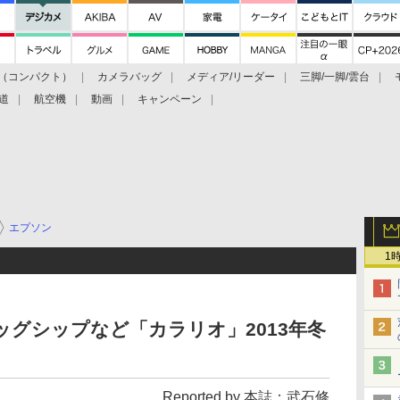
（コンパクト）
カメラバッグ
メディア/リーダー
三脚/一脚/雲台
道
航空機
動画
キャンペーン
エプソン
1
ッグシップなど「カラリオ」2013年冬
Reported by 本誌：武石修