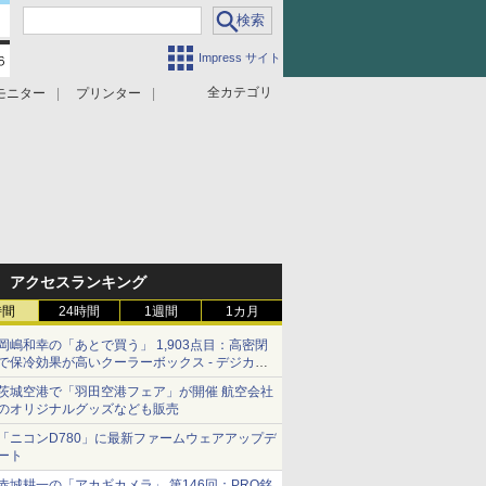
Impress サイト
全カテゴリ
モニター
プリンター
アクセスランキング
時間
24時間
1週間
1カ月
岡嶋和幸の「あとで買う」 1,903点目：高密閉
で保冷効果が高いクーラーボックス - デジカメ
Watch
茨城空港で「羽田空港フェア」が開催 航空会社
のオリジナルグッズなども販売
「ニコンD780」に最新ファームウェアアップデ
ート
赤城耕一の「アカギカメラ」 第146回：PRO銘