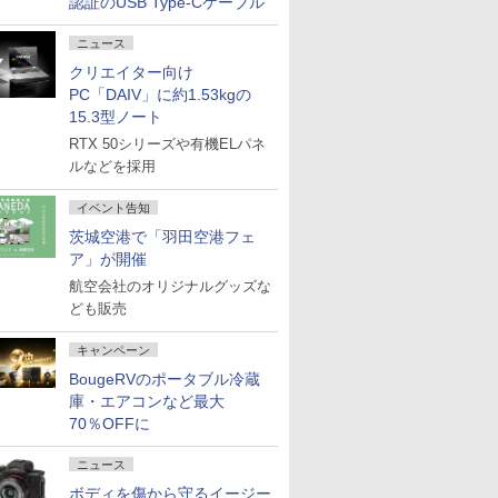
認証のUSB Type-Cケーブル
ニュース
クリエイター向け
PC「DAIV」に約1.53kgの
15.3型ノート
RTX 50シリーズや有機ELパネ
ルなどを採用
イベント告知
茨城空港で「羽田空港フェ
ア」が開催
航空会社のオリジナルグッズな
ども販売
キャンペーン
BougeRVのポータブル冷蔵
庫・エアコンなど最大
70％OFFに
ニュース
ボディを傷から守るイージー