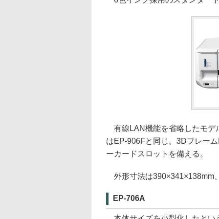
有線LAN機能を省略したモデル
はEP-906Fと同じ。3Dフレーム
ーカードスロットを備える。
外形寸法は390×341×138mm
EP-706A
本体サイズを小型化したという