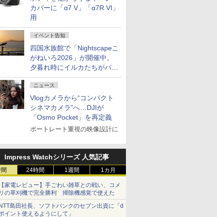
カバーに「α7 V」「α7R VI」
用
イベント告知
四国水族館で「Nightscapeこ
がねいろ2026」が開催中。
夕暮れ時にイルカたちがパフ
ォーマンスを繰り広げる
ニュース
Vlogカメラから“コンパクト
シネマカメラ”へ…DJIが
「Osmo Pocket」を再定義
ポートレート重視の映像設計に
Impress Watchシリーズ 人気記事
時間
24時間
1週間
1カ月
【家電レビュー】手ごわい雑草との戦い、コメ
リの草刈機で完全勝利 掃除機感覚で使えた
NTT島田社長、ソフトバンクのセブン出資に「d
ポイント使えるようにして」