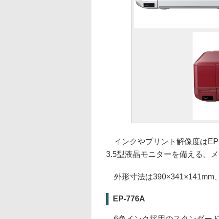
インクやプリント解像度はEP-9
3.5型液晶モニターを備える。
外形寸法は390×341×141mm、
EP-776A
6色インク採用のスタンダード