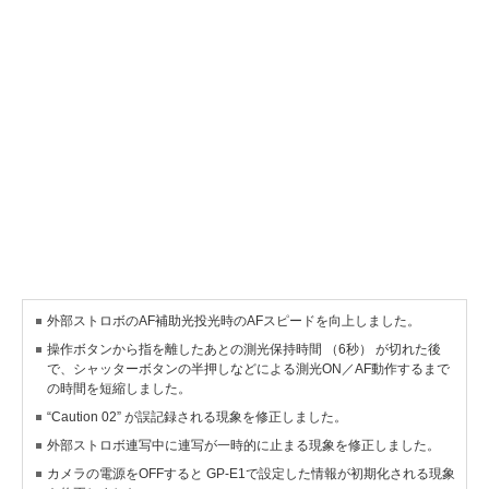
外部ストロボのAF補助光投光時のAFスピードを向上しました。
操作ボタンから指を離したあとの測光保持時間 （6秒） が切れた後
で、シャッターボタンの半押しなどによる測光ON／AF動作するまで
の時間を短縮しました。
“Caution 02” が誤記録される現象を修正しました。
外部ストロボ連写中に連写が一時的に止まる現象を修正しました。
カメラの電源をOFFすると GP-E1で設定した情報が初期化される現象