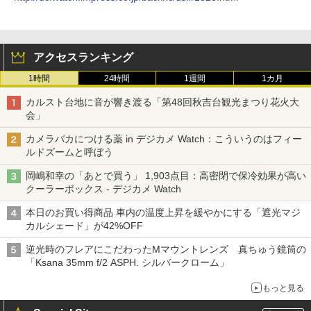
アクセスランキング
1時間
24時間
1週間
1カ月
カルスト台地に音が響き渡る「第48回秋吉台観光まつり花火大
会」
カメラバカにつける薬 in デジカメ Watch：こういうのはフィー
ルドズームと呼ぼう
岡嶋和幸の「あとで買う」 1,903点目：高密閉で保冷効果が高い
クーラーボックス - デジカメ Watch
本日のお買い得商品 車内の温度上昇を緩やかにする「遮光マジ
カルシェード」が42%OFF
逆光時のフレアにこだわったMマウントレンズ 真ちゅう鏡筒の
「Ksana 35mm f/2 ASPH. シルバークローム」
もっと見る