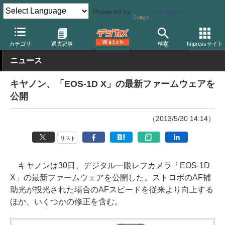
Powered by
Translate
デジカメ Watch
カメラ
一眼レフカメラ
キヤノン
カテゴリ
過去記事
検索
Impressサイト
ニュース
キヤノン、「EOS-1D X」の最新ファームウェアを
公開
（2013/5/30 14:14）
リスト
キヤノンは30日、デジタル一眼レフカメラ「EOS-1D
X」の最新ファームウェアを公開した。ストロボのAF補
助光が投光された場合のAFスピードを従来より向上する
ほか、いくつかの修正を含む。