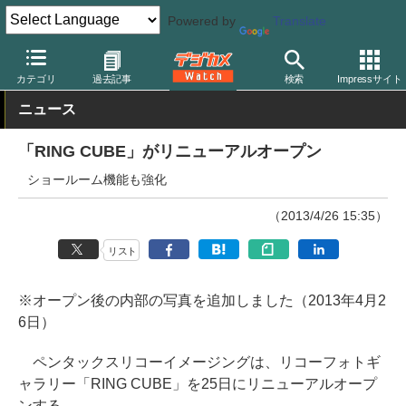
Powered by
Translate
デジカメ Watch
業界動向
企業
カテゴリ
過去記事
検索
Impressサイト
ニュース
「RING CUBE」がリニューアルオープン
ショールーム機能も強化
（2013/4/26 15:35）
リスト
※オープン後の内部の写真を追加しました（2013年4月2
6日）
ペンタックスリコーイメージングは、リコーフォトギ
ャラリー「RING CUBE」を25日にリニューアルオープ
ンする。