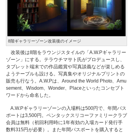
8階ギャラリーゾーン改装後のイメージ
改装後は8階をラウンジスタイルの「A.W.Pギャラリー
ゾーン」にする。テラウチマサト氏がプロデュースし、
タブレット端末での作品鑑賞や写真談義などが楽しめる
ようテーブルも設ける。写真集やオリジナルプリントの
販売も行なう。A.W.Pは、Around the World Photo、Amu
sement、Wisdom、Wonder、Placeといったコンセプト
ワードから命名した。
A.W.Pギャラリーゾーンの入場料は500円で、年間パス
ポートは3,500円。ペンタックスリコーファミリークラブ
会員は無料（初回利用時に1年有効の入場カード発行手
数料315円が必要）。また年間パスポートを購入すると