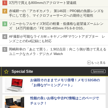
3万円で買える800mmのアクロマート望遠鏡
赤城耕一の「アカギカメラ」 第146回：PRO銘の魚眼レンズを
手にして思う、マイクロフォーサーズへの期待と可能性
ソニーからフルサイズ対応の軽量・低価格な超望遠ズームレン
ズ 14万円前後の「FE 100-400mm F5.6-8 OSS」
AF撮影が可能なライカM→キヤノンRFマウントアダプター レ
ンズごとのExif記録にも対応
岡嶋和幸の「あとで買う」 1,902点目：向こう側が透けて見える
ユニークなカメラ - デジカメ Watch
もっと見る
Special Site
お値段そのままでメモリ倍増！メモリ32GBの
「お得なゲーミングノート」
性能の良いお得な中古PC情報はこのページで
チェック！