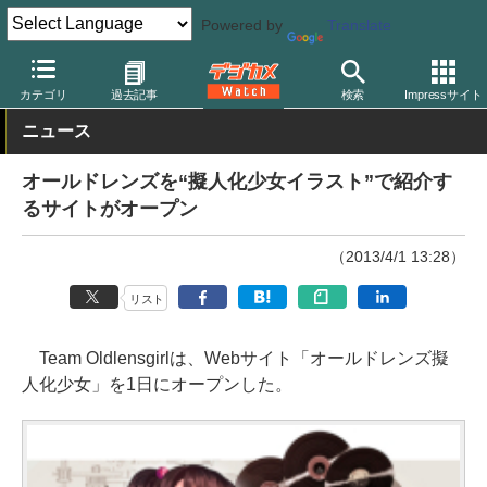
Powered by
Translate
デジカメ Watch
その他
カテゴリ
過去記事
検索
Impressサイト
ニュース
オールドレンズを“擬人化少女イラスト”で紹介す
るサイトがオープン
（2013/4/1 13:28）
リスト
Team Oldlensgirlは、Webサイト「オールドレンズ擬
人化少女」を1日にオープンした。