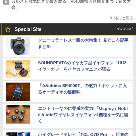
カルスト台地に音が響き渡る「第48回秋吉台観光まつり花火大
会」
もっと見る
Special Site
ソニーミラーレス一眼の大特集！ 見どころ記事
まとめ
SOUNDPEATSのイヤカフ型イヤフォン「UU2
イヤーカフ」をイヤカフマニアが語る
「A&ultima SP4000T」の魅力！ポケットに入
るオーディオの醍醐味
エントリーなのに脅威の実力!「Osprey」Nobl
e Audioワイヤレスイヤフォン4機種を一気に聴
く
ハイグレードテレビ「TCL Q7D Pro」。圧巻の