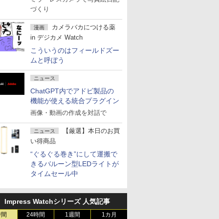
づくり
カメラバカにつける薬
漫画
in デジカメ Watch
こういうのはフィールドズー
ムと呼ぼう
ニュース
ChatGPT内でアドビ製品の
機能が使える統合プラグイン
画像・動画の作成を対話で
【厳選】本日のお買
ニュース
い得商品
“ぐるぐる巻き”にして運搬で
きるバルーン型LEDライトが
タイムセール中
Impress Watchシリーズ 人気記事
時間
24時間
1週間
1カ月