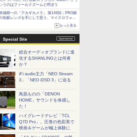
いうのはフィールドズームと呼ぼう
赤城耕一の「アカギカメラ」 第146回：PRO銘
の魚眼レンズを手にして思う、マイクロフォー
サーズへの期待と可能性
もっと見る
Special Site
総合オーディオブランドに進
化するSHANLINGとは何者
か？
iFi audio主力「NEO Stream
3」「NEO iDSD 3」に迫る
鳥肌ものの「DENON
HOME」サウンドを体感し
た！
ハイグレードテレビ「TCL
Q7D Pro」。圧巻の色彩美で
映画＆ゲームが極上体験に