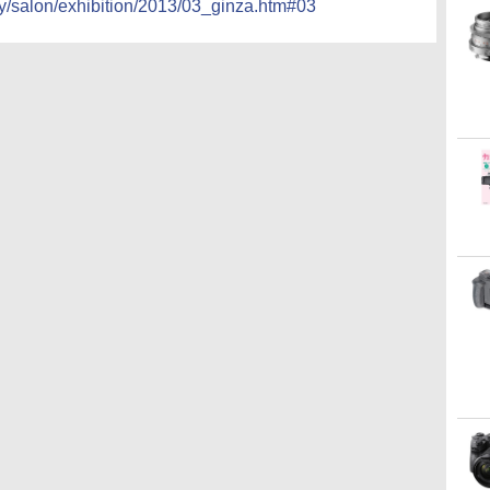
ty/salon/exhibition/2013/03_ginza.htm#03