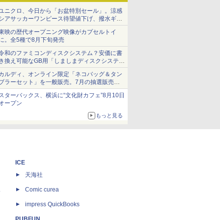
ユニクロ、今日から「お盆特別セール」。涼感
シアサッカーワンピース待望値下げ、撥水ギア
ショーツは1990円に
東映の歴代オープニング映像がカプセルトイ
に。全5種で8月下旬発売
令和のファミコンディスクシステム？安価に書
き換え可能なGB用「しましまディスクシステ
ム」
カルディ、オンライン限定「ネコバッグ＆タン
ブラーセット」を一般販売。7月の抽選販売の
当選無効分
スターバックス、横浜に“文化財カフェ”8月10日
オープン
もっと見る
ICE
天海社
ス
Comic curea
impress QuickBooks
PUBFUN