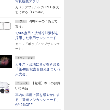
写真編集アプリ
カメラデフォルトのJPEGを大
切にする「Filmator」
岡嶋和幸の「あとで
コラム
買う」
1,905点目：放射冷却素材を
採用した車用サンシェード
セイワ「ポップアップサンシェ
ード」
イベント告知
カルスト台地に音が響き渡る
「第48回秋吉台観光まつり花
火大会」
【厳選】本日のお買
ニュース
い得商品
車内の温度上昇を緩やかにす
る「遮光マジカルシェード」
が42%OFF