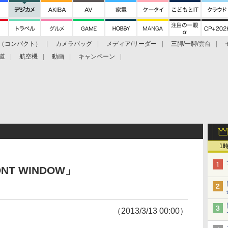
（コンパクト）
カメラバッグ
メディア/リーダー
三脚/一脚/雲台
道
航空機
動画
キャンペーン
1
T WINDOW」
（2013/3/13 00:00）