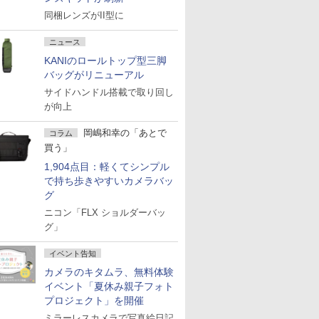
同梱レンズがII型に
ニュース
KANIのロールトップ型三脚
バッグがリニューアル
サイドハンドル搭載で取り回し
が向上
岡嶋和幸の「あとで
コラム
買う」
1,904点目：軽くてシンプル
で持ち歩きやすいカメラバッ
グ
ニコン「FLX ショルダーバッ
グ」
イベント告知
カメラのキタムラ、無料体験
イベント「夏休み親子フォト
プロジェクト」を開催
ミラーレスカメラで写真絵日記