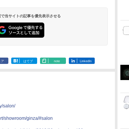
 検索で当サイトの記事を優先表示させる
ェア
はてブ
note
LinkedIn
y/salon/
rt/showroom/ginza/#salon