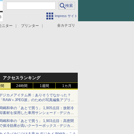
Impress サイト
全カテゴリ
モニター
プリンター
アクセスランキング
時間
24時間
1週間
1カ月
デジカメアイテム丼：ありそうでなかった？
「RAW＋JPEG派」のための写真編集アプリ
カメラデフォルトのJPEGを大切にする
岡嶋和幸の「あとで買う」 1,905点目：放射冷
「Filmator」
却素材を採用した車用サンシェード - デジカメ
Watch
岡嶋和幸の「あとで買う」 1,903点目：高密閉
で保冷効果が高いクーラーボックス - デジカメ
Watch
カメラバカにつける薬 in デジカメ Watch：こう