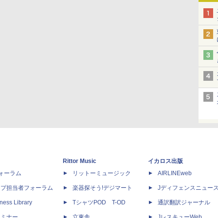
Rittor Music
イカロス出版
dフォーラム
リットーミュージック
AIRLINEweb
ップ担当者フォーラム
楽器探そう!デジマート
Jディフェンスニュー
ness Library
TシャツPOD T-OD
通訳翻訳ジャーナル
セミナー
立東舎
JレスキューWeb