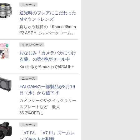
ニュース
逆光時のフレアにこだわった
Mマウントレンズ
真ちゅう鏡筒の「Ksana 35mm
f/2 ASPH. シルバークローム」
キャンペーン
おなじみ「カメラバカにつけ
る薬」の第4巻がセール中
Kindle版がAmazonで50%OFF
ニュース
FALCAMの一部製品が8月19
日（水）から値下げ
カメラケージやクイックリリー
スプレートなど 最大
36.2%OFFに
ニュース
「α7 IV」「α7 III」ズームレ
ンズキットが刷新