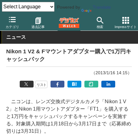
Powered by
Translate
デジカメ Watch
カメラ
ミラーレスカメラ
ニコン
カテゴリ
過去記事
検索
Impressサイト
ニュース
Nikon 1 V2 & Fマウントアダプター購入で1万円キ
ャッシュバック
（2013/1/16 14:15）
リスト
ニコンは、レンズ交換式デジタルカメラ「Nikon 1 V
2」とNikon 1用マウントアダプター「FT1」を購入する
と1万円をキャッシュバックするキャンペーンを実施す
る。対象購入期間は1月18日から3月17日まで（応募締め
切りは3月31日）。