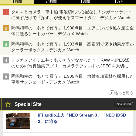
1時間
24時間
1週間
1カ月
クルマとカメラ、車中泊 電池切れの心配なし！シガーソケット
に挿すだけで「探す」が使えるスマートタグ - デジカメ Watch
岡嶋和幸の「あとで買う」 1,906点目：エアコンの冷風を座面全
体に送るシートカバー - デジカメ Watch
岡嶋和幸の「あとで買う」 1,903点目：高密閉で保冷効果が高い
クーラーボックス - デジカメ Watch
デジカメアイテム丼：ありそうでなかった？「RAW＋JPEG派」
のための写真編集アプリ カメラデフォルトのJPEGを大切にす
る「Filmator」
岡嶋和幸の「あとで買う」 1,905点目：放射冷却素材を採用した
車用サンシェード - デジカメ Watch
もっと見る
Special Site
iFi audio主力「NEO Stream 3」「NEO iDSD
3」に迫る