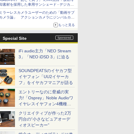
却素材を採用した車用サンシェード - デジカメ
Watch
ミラーレスカメラユーザーのための「動画サブ
カメラ論」 アクションカメラにジンバルカメ
ラ……その実質的な違いは？
もっと見る
Special Site
iFi audio主力「NEO Stream
3」「NEO iDSD 3」に迫る
SOUNDPEATSのイヤカフ型
イヤフォン「UU2イヤーカ
フ」をイヤカフマニアが語る
エントリーなのに脅威の実
力!「Osprey」Noble Audioワ
イヤレスイヤフォン4機種を
一気に聴く
クリエイティブが作った2万
円台の“小さなピュアオーデ
ィオスピーカー”