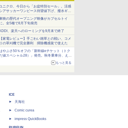
ユニクロ、今日から「お盆特別セール」。涼感
シアサッカーワンピース待望値下げ、撥水ギア
ショーツは1990円に
東映の歴代オープニング映像がカプセルトイ
に。全5種で8月下旬発売
KDDI、楽天へのローミングを9月末で終了
【家電レビュー】手ごわい雑草との戦い、コメ
リの草刈機で完全勝利 掃除機感覚で使えた
はやぶさ50％オフの「新幹線eチケット（トク
だ値スペシャル28）」発売。秋冬乗車分、えき
ねっと限定
もっと見る
ICE
天海社
ス
Comic curea
impress QuickBooks
PUBFUN