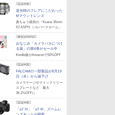
ニュース
逆光時のフレアにこだわった
Mマウントレンズ
真ちゅう鏡筒の「Ksana 35mm
f/2 ASPH. シルバークローム」
キャンペーン
おなじみ「カメラバカにつけ
る薬」の第4巻がセール中
Kindle版がAmazonで50%OFF
ニュース
FALCAMの一部製品が8月19
日（水）から値下げ
カメラケージやクイックリリー
スプレートなど 最大
36.2%OFFに
ニュース
「α7 IV」「α7 III」ズームレ
ンズキットが刷新