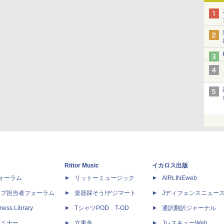
Rittor Music
イカロス出版
dフォーラム
リットーミュージック
AIRLINEweb
ップ担当者フォーラム
楽器探そう!デジマート
Jディフェンスニュー
ness Library
TシャツPOD T-OD
通訳翻訳ジャーナル
セミナー
立東舎
JレスキューWeb