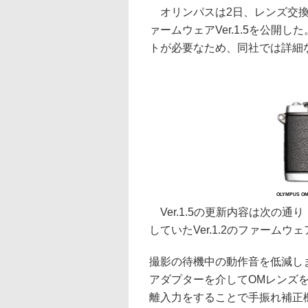
オリンパスは2日、レンズ交換式デ
ァームウェアVer.1.5を公開した。
トが必要なため、同社では詳細
OLYMPUS OM
Ver.1.5の更新内容は次の
していたVer.1.2のファー
撮影の待機中の動作音を低減し
アダプターを介してOMレンズ
離入力をすることで手振れ補正