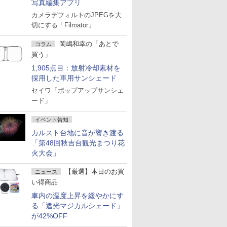
写真編集アプリ
カメラデフォルトのJPEGを大
切にする「Filmator」
岡嶋和幸の「あとで
コラム
買う」
1,905点目：放射冷却素材を
採用した車用サンシェード
セイワ「ポップアップサンシェ
ード」
イベント告知
カルスト台地に音が響き渡る
「第48回秋吉台観光まつり花
火大会」
【厳選】本日のお買
ニュース
い得商品
車内の温度上昇を緩やかにす
る「遮光マジカルシェード」
が42%OFF