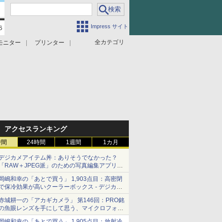
Impress サイト
全カテゴリ
モニター
プリンター
アクセスランキング
時間
24時間
1週間
1カ月
デジカメアイテム丼：ありそうでなかった？
「RAW＋JPEG派」のための写真編集アプリ
カメラデフォルトのJPEGを大切にする
岡嶋和幸の「あとで買う」 1,903点目：高密閉
「Filmator」
で保冷効果が高いクーラーボックス - デジカメ
Watch
赤城耕一の「アカギカメラ」 第146回：PRO銘
の魚眼レンズを手にして思う、マイクロフォー
サーズへの期待と可能性
岡嶋和幸の「あとで買う」 1,905点目：放射冷