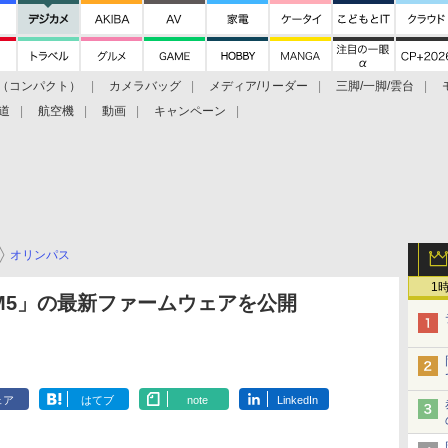
（コンパクト）
カメラバッグ
メディア/リーダー
三脚/一脚/雲台
道
航空機
動画
キャンペーン
オリンパス
1
-M5」の最新ファームウェアを公開
ェア
はてブ
note
LinkedIn