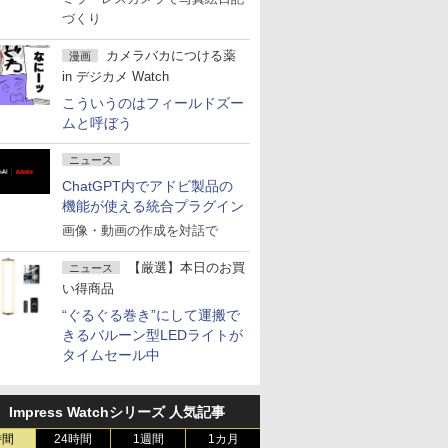
づくり
カメラバカにつける薬
漫画
in デジカメ Watch
こういうのはフィールドズー
ムと呼ぼう
ニュース
ChatGPT内でアドビ製品の
機能が使える統合プラグイン
画像・動画の作成を対話で
【厳選】本日のお買
ニュース
い得商品
“ぐるぐる巻き”にして運搬で
きるバルーン型LEDライトが
タイムセール中
Impress Watchシリーズ 人気記事
時間
24時間
1週間
1カ月