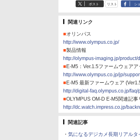
ポスト
リスト
シ
関連リンク
■
オリンパス
http://www.olympus.co.jp/
■
製品情報
http://olympus-imaging.jp/product/
■
E-M5：Ver.1.5ファームウェ
http://www.olympus.co.jp/jp/suppor
■
E-M5 最新ファームウェア (Ver
http://digital-faq.olympus.co.jp/f
■
OLYMPUS OM-D E-M5関連記
http://dc.watch.impress.co.jp/back
関連記事
・
気になるデジカメ長期リアルタイムレ