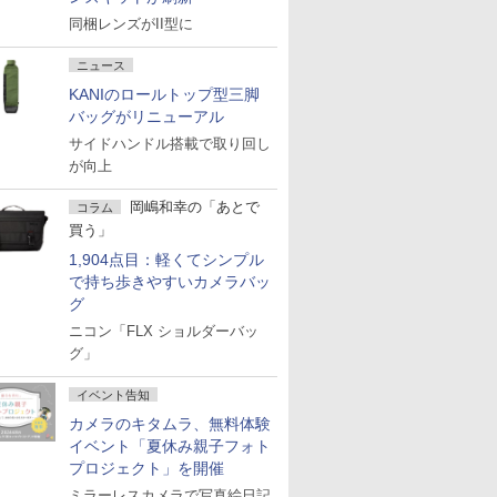
同梱レンズがII型に
ニュース
KANIのロールトップ型三脚
バッグがリニューアル
サイドハンドル搭載で取り回し
が向上
岡嶋和幸の「あとで
コラム
買う」
1,904点目：軽くてシンプル
で持ち歩きやすいカメラバッ
グ
ニコン「FLX ショルダーバッ
グ」
イベント告知
カメラのキタムラ、無料体験
イベント「夏休み親子フォト
プロジェクト」を開催
ミラーレスカメラで写真絵日記