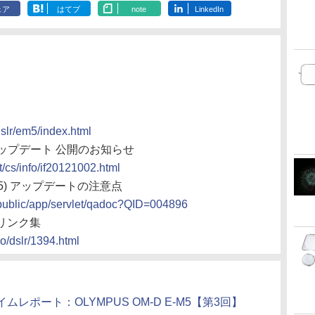
ェア
はてブ
note
LinkedIn
dslr/em5/index.html
アアップデート 公開のお知らせ
t/cs/info/if20121002.html
1.5) アップデートの注意点
aq/public/app/servlet/qadoc?QID=004896
事リンク集
no/dslr/1394.html
ポート：OLYMPUS OM-D E-M5【第3回】