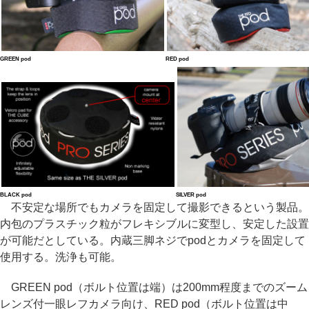
GREEN pod
RED pod
BLACK pod
SILVER pod
不安定な場所でもカメラを固定して撮影できるという製品。
内包のプラスチック粒がフレキシブルに変型し、安定した設置
が可能だとしている。内蔵三脚ネジでpodとカメラを固定して
使用する。洗浄も可能。
GREEN pod（ボルト位置は端）は200mm程度までのズーム
レンズ付一眼レフカメラ向け、RED pod（ボルト位置は中