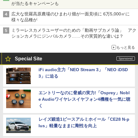
が当たるキャンペーンも
広大な世羅高原農場のひまわり畑が一面見頃に 6万5,000㎡に
様々な品種が
ミラーレスカメラユーザーのための「動画サブカメラ論」 アク
ションカメラにジンバルカメラ……その実質的な違いは？
もっと見る
Special Site
iFi audio主力「NEO Stream 3」「NEO iDSD
3」に迫る
エントリーなのに脅威の実力!「Osprey」Nobl
e Audioワイヤレスイヤフォン4機種を一気に聴
く
レイズ鍛造1ピースアルミホイール「CE28 N-p
lus」軽量なままに剛性を向上