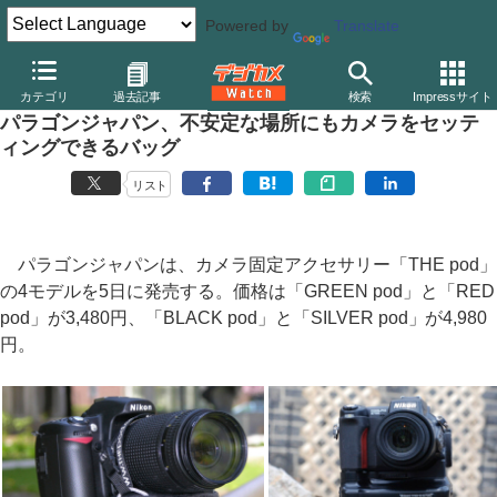
Powered by
Translate
デジカメ Watch
撮影用品
三脚/一脚/雲台
その他
カテゴリ
過去記事
検索
Impressサイト
パラゴンジャパン、不安定な場所にもカメラをセッテ
ィングできるバッグ
リスト
パラゴンジャパンは、カメラ固定アクセサリー「THE pod」
の4モデルを5日に発売する。価格は「GREEN pod」と「RED
pod」が3,480円、「BLACK pod」と「SILVER pod」が4,980
円。