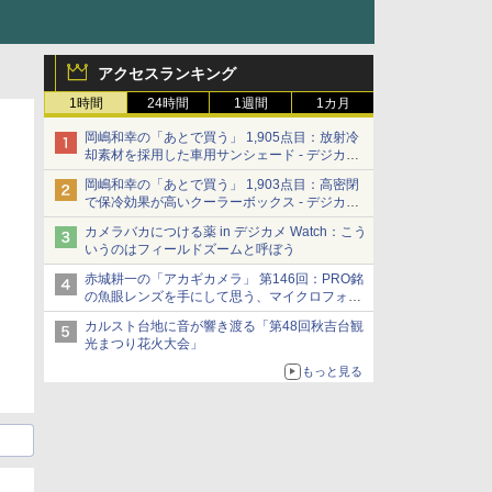
アクセスランキング
1時間
24時間
1週間
1カ月
岡嶋和幸の「あとで買う」 1,905点目：放射冷
却素材を採用した車用サンシェード - デジカメ
Watch
岡嶋和幸の「あとで買う」 1,903点目：高密閉
で保冷効果が高いクーラーボックス - デジカメ
Watch
カメラバカにつける薬 in デジカメ Watch：こう
いうのはフィールドズームと呼ぼう
赤城耕一の「アカギカメラ」 第146回：PRO銘
の魚眼レンズを手にして思う、マイクロフォー
サーズへの期待と可能性
カルスト台地に音が響き渡る「第48回秋吉台観
光まつり花火大会」
もっと見る