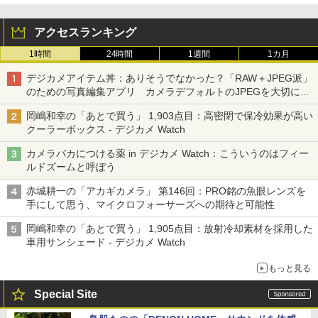
アクセスランキング
1時間
24時間
1週間
1カ月
デジカメアイテム丼：ありそうでなかった？「RAW＋JPEG派」
のための写真編集アプリ カメラデフォルトのJPEGを大切にす
る「Filmator」
岡嶋和幸の「あとで買う」 1,903点目：高密閉で保冷効果が高い
クーラーボックス - デジカメ Watch
カメラバカにつける薬 in デジカメ Watch：こういうのはフィー
ルドズームと呼ぼう
赤城耕一の「アカギカメラ」 第146回：PRO銘の魚眼レンズを
手にして思う、マイクロフォーサーズへの期待と可能性
岡嶋和幸の「あとで買う」 1,905点目：放射冷却素材を採用した
車用サンシェード - デジカメ Watch
もっと見る
Special Site