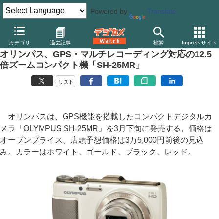
Powered by
Translate
デジカメ Watch
カメラ
レンズ一体型（コンパクト）カメラ
オ
カテゴリ
過去記事
検索
Impressサイト
オリンパス、GPS・マルチレコーディング対応の12.5
倍ズームコンパクト機「SH-25MR」
リスト
オリンパスは、GPS機能を搭載したコンパクトデジタルカ
メラ「OLYMPUS SH-25MR」を3月下旬に発売する。価格は
オープンプライス。店頭予想価格は3万5,000円前後の見込
み。カラーはホワイト、ゴールド、ブラック、レッド。