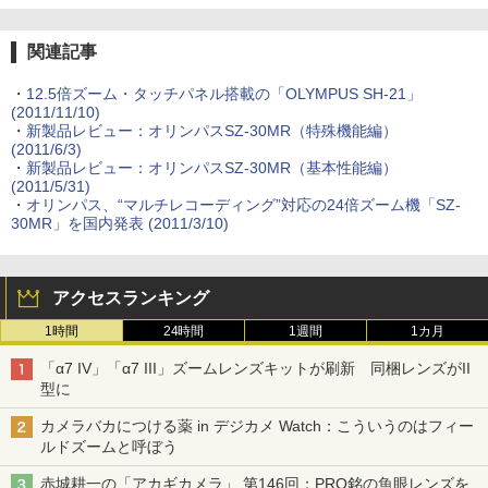
関連記事
・
12.5倍ズーム・タッチパネル搭載の「OLYMPUS SH-21」
(2011/11/10)
・
新製品レビュー：オリンパスSZ-30MR（特殊機能編）
(2011/6/3)
・
新製品レビュー：オリンパスSZ-30MR（基本性能編）
(2011/5/31)
・
オリンパス、“マルチレコーディング”対応の24倍ズーム機「SZ-
30MR」を国内発表 (2011/3/10)
アクセスランキング
1時間
24時間
1週間
1カ月
「α7 IV」「α7 III」ズームレンズキットが刷新 同梱レンズがII
型に
カメラバカにつける薬 in デジカメ Watch：こういうのはフィー
ルドズームと呼ぼう
赤城耕一の「アカギカメラ」 第146回：PRO銘の魚眼レンズを