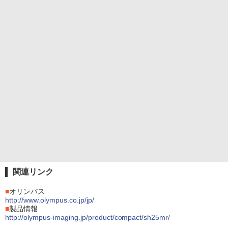
関連リンク
■
オリンパス
http://www.olympus.co.jp/jp/
■
製品情報
http://olympus-imaging.jp/product/compact/sh25mr/