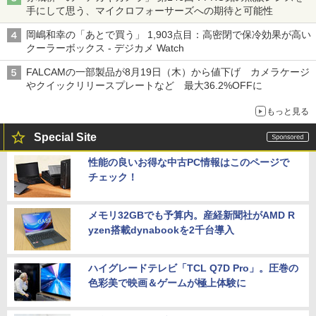
手にして思う、マイクロフォーサーズへの期待と可能性
岡嶋和幸の「あとで買う」 1,903点目：高密閉で保冷効果が高い
クーラーボックス - デジカメ Watch
FALCAMの一部製品が8月19日（木）から値下げ カメラケージ
やクイックリリースプレートなど 最大36.2%OFFに
もっと見る
Special Site
性能の良いお得な中古PC情報はこのページで
チェック！
メモリ32GBでも予算内。産経新聞社がAMD R
yzen搭載dynabookを2千台導入
ハイグレードテレビ「TCL Q7D Pro」。圧巻の
色彩美で映画＆ゲームが極上体験に