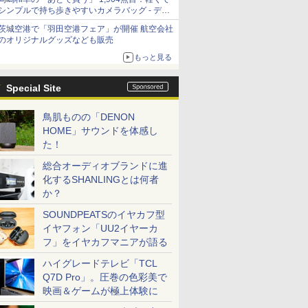
シンプルで持ち歩きやすいカメラバッグ - デジ
カメ Watch
茨城空港で「羽田空港フェア」が開催 航空会社
のオリジナルグッズなども販売
もっと見る
Special Site
鳥肌ものの「DENON
HOME」サウンドを体感し
た！
総合オーディオブランドに進
化するSHANLINGとは何者
か？
SOUNDPEATSのイヤカフ型
イヤフォン「UU2イヤーカ
フ」をイヤカフマニアが語る
ハイグレードテレビ「TCL
Q7D Pro」。圧巻の色彩美で
映画＆ゲームが極上体験に