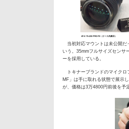
AT-X 70-200 PRO FX（ケース内展示）
当初対応マウントは未公開だっ
いう。35mmフルサイズセン
ーを採用している。
トキナーブランドのマイクロフォーサ
MF」は手に取れる状態で展示
が、価格は3万4800円前後を予