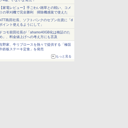
ツ4種、いよいよ発売！
【家電レビュー】手ごわい雑草との戦い、コメ
リの草刈機で完全勝利 掃除機感覚で使えた
NTT島田社長、ソフトバンクのセブン出資に「d
ポイント使えるようにして」
ドコモ前田社長が「ahamo40GB化は検証のた
め」、料金値上げへの考え方にも言及
吉野家、牛リブロースを熱々で提供する「極旨
牛鉄板ステーキ定食」を発売
もっと見る