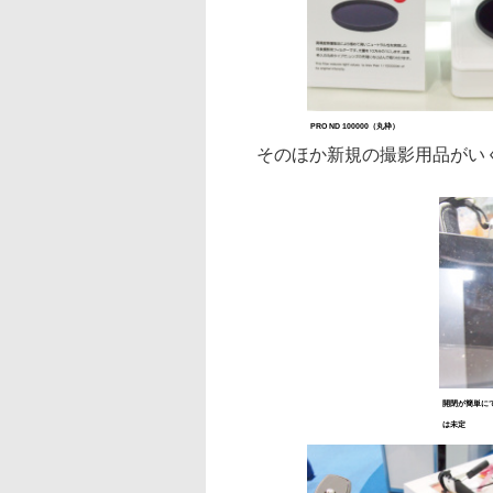
PRO ND 100000（丸枠）
そのほか新規の撮影用品がい
開閉が簡単に
は未定