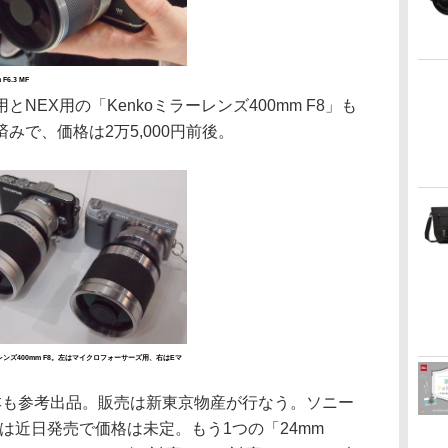
 F6.3 MF
EX用の「Kenkoミラーレンズ400mm F8」も
みで、価格は2万5,000円前後。
ーレンズ400mm F8。左はマイクロフォーサーズ用、右はEマ
も参考出品。販売は新東京物産が行なう。ソニー
heye」は近日発売で価格は未定。もう1つの「24mm