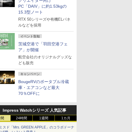
クリエイター向け
PC「DAIV」に約1.53kgの
15.3型ノート
RTX 50シリーズや有機ELパネ
ルなどを採用
イベント告知
茨城空港で「羽田空港フェ
ア」が開催
航空会社のオリジナルグッズな
ども販売
キャンペーン
BougeRVのポータブル冷蔵
庫・エアコンなど最大
70％OFFに
Impress Watchシリーズ 人気記事
時間
24時間
1週間
1カ月
ミスド「Mrs. GREEN APPLE」のコラボドーナ