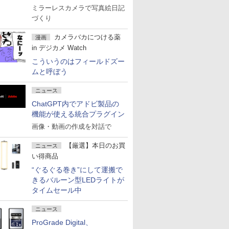
ミラーレスカメラで写真絵日記
づくり
カメラバカにつける薬
漫画
in デジカメ Watch
こういうのはフィールドズー
ムと呼ぼう
ニュース
ChatGPT内でアドビ製品の
機能が使える統合プラグイン
画像・動画の作成を対話で
【厳選】本日のお買
ニュース
い得商品
“ぐるぐる巻き”にして運搬で
きるバルーン型LEDライトが
タイムセール中
ニュース
ProGrade Digital、