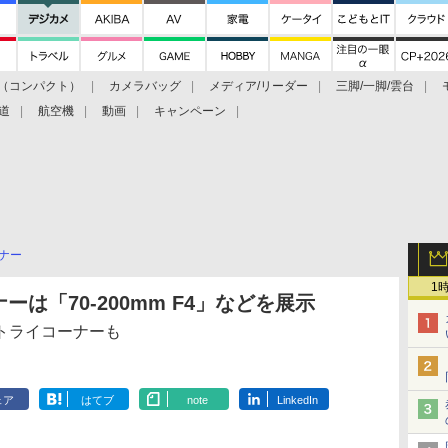
（コンパクト）
カメラバッグ
メディア/リーダー
三脚/一脚/雲台
道
航空機
動画
キャンペーン
ナー
1
ーは「70-200mm F4」などを展示
トライコーナーも
ェア
はてブ
note
LinkedIn