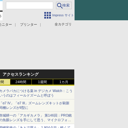
Impress サイト
全カテゴリ
モニター
プリンター
アクセスランキング
時間
24時間
1週間
1カ月
カメラバカにつける薬 in デジカメ Watch：こう
いうのはフィールドズームと呼ぼう
「α7 IV」「α7 III」ズームレンズキットが刷新
同梱レンズがII型に
赤城耕一の「アカギカメラ」 第146回：PRO銘
の魚眼レンズを手にして思う、マイクロフォー
サーズへの期待と可能性
岡嶋和幸の「あとで買う」 1,904点目：軽くて