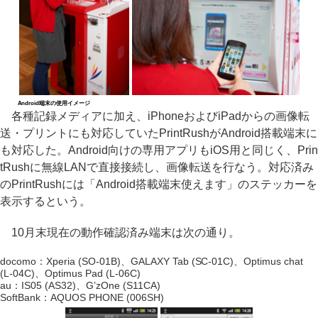
Android端末の使用イメージ
各種記録メディアに加え、iPhoneおよびiPadからの画像転
送・プリントにも対応していたPrintRushがAndroid搭載端末に
も対応した。Android向けの専用アプリもiOS用と同じく、Prin
tRushに無線LANで直接接続し、画像転送を行なう。対応済み
のPrintRushには「Android搭載端末使えます」のステッカーを
表示するという。
10月末現在の動作確認済み端末は次の通り。
docomo：Xperia (SO-01B)、GALAXY Tab (SC-01C)、Optimus chat
(L-04C)、Optimus Pad (L-06C)
au：IS05 (AS32)、G’zOne (S11CA)
SoftBank：AQUOS PHONE (006SH)