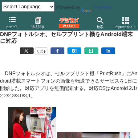
Powered by
Translate
デジカメ Watch
その他
カテゴリ
過去記事
検索
Impressサイト
DNPフォトルシオ、セルフプリント機をAndroid端末
に対応
リスト
DNPフォトルシオは、セルフプリント機「PrintRush」にAn
droid搭載スマートフォンの画像を転送できるサービスを1日に
開始した。対応アプリを無償配布する。対応OSはAndroid 2.1/
2.2/2.3/3.0/3.1。