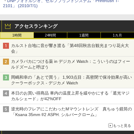
・
DNPフォトルシオ、セルフプリントシステム「PrintRush T-
2101」 (2010/7/1)
アクセスランキング
1時間
24時間
1週間
1カ月
カルスト台地に音が響き渡る「第48回秋吉台観光まつり花火大
会」
カメラバカにつける薬 in デジカメ Watch：こういうのはフィー
ルドズームと呼ぼう
岡嶋和幸の「あとで買う」 1,903点目：高密閉で保冷効果が高い
クーラーボックス - デジカメ Watch
本日のお買い得商品 車内の温度上昇を緩やかにする「遮光マジ
カルシェード」が42%OFF
逆光時のフレアにこだわったMマウントレンズ 真ちゅう鏡筒の
「Ksana 35mm f/2 ASPH. シルバークローム」
もっと見る