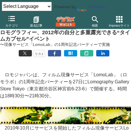
Powered by
Translate
デジカメ Watch
その他
カテゴリ
過去記事
検索
Impressサイト
ロモグラフィー、2012年の自分と多重露光できる“タイ
ムカプセル”イベント
〜現像サービス「LomoLab」の1周年記念パーティーで実施
リスト
ロモジャパンは、フィルム現像サービス「LomoLab」（ロ
モラボ）の1周年記念パーティーを27日にLomography Gallery
Store Tokyo（東京都渋谷区神宮前6-23-6）で開催する。時間
は18時30分〜21時30分。
2010年10月にサービスを開始したフィルム現像サービスLo