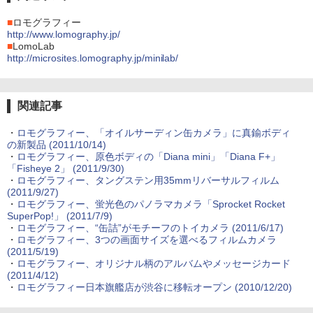
■
ロモグラフィー
http://www.lomography.jp/
■
LomoLab
http://microsites.lomography.jp/minilab/
関連記事
・
ロモグラフィー、「オイルサーディン缶カメラ」に真鍮ボディ
の新製品 (2011/10/14)
・
ロモグラフィー、原色ボディの「Diana mini」「Diana F+」
「Fisheye 2」 (2011/9/30)
・
ロモグラフィー、タングステン用35mmリバーサルフィルム
(2011/9/27)
・
ロモグラフィー、蛍光色のパノラマカメラ「Sprocket Rocket
SuperPop!」 (2011/7/9)
・
ロモグラフィー、“缶詰”がモチーフのトイカメラ (2011/6/17)
・
ロモグラフィー、3つの画面サイズを選べるフィルムカメラ
(2011/5/19)
・
ロモグラフィー、オリジナル柄のアルバムやメッセージカード
(2011/4/12)
・
ロモグラフィー日本旗艦店が渋谷に移転オープン (2010/12/20)