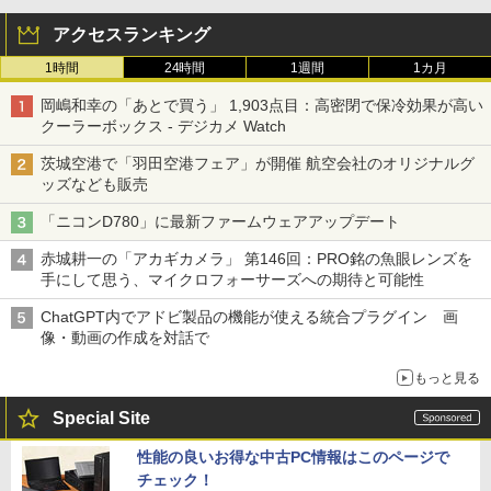
アクセスランキング
1時間
24時間
1週間
1カ月
岡嶋和幸の「あとで買う」 1,903点目：高密閉で保冷効果が高い
クーラーボックス - デジカメ Watch
茨城空港で「羽田空港フェア」が開催 航空会社のオリジナルグ
ッズなども販売
「ニコンD780」に最新ファームウェアアップデート
赤城耕一の「アカギカメラ」 第146回：PRO銘の魚眼レンズを
手にして思う、マイクロフォーサーズへの期待と可能性
ChatGPT内でアドビ製品の機能が使える統合プラグイン 画
像・動画の作成を対話で
もっと見る
Special Site
性能の良いお得な中古PC情報はこのページで
チェック！