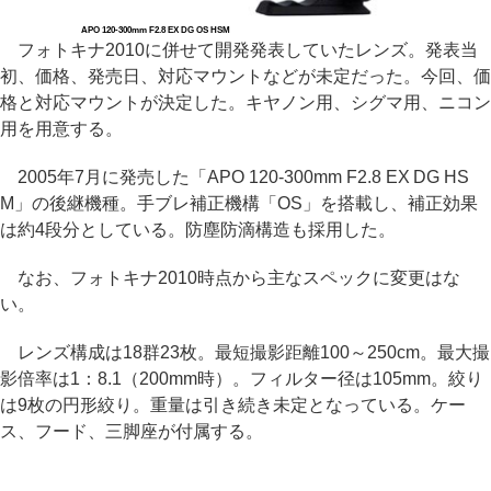
APO 120-300mm F2.8 EX DG OS HSM
フォトキナ2010に併せて開発発表していたレンズ。発表当
初、価格、発売日、対応マウントなどが未定だった。今回、価
格と対応マウントが決定した。キヤノン用、シグマ用、ニコン
用を用意する。
2005年7月に発売した「APO 120-300mm F2.8 EX DG HS
M」の後継機種。手ブレ補正機構「OS」を搭載し、補正効果
は約4段分としている。防塵防滴構造も採用した。
なお、フォトキナ2010時点から主なスペックに変更はな
い。
レンズ構成は18群23枚。最短撮影距離100～250cm。最大撮
影倍率は1：8.1（200mm時）。フィルター径は105mm。絞り
は9枚の円形絞り。重量は引き続き未定となっている。ケー
ス、フード、三脚座が付属する。