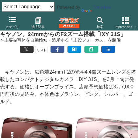
Powered by
Translate
デジカメ Watch
カメラ
レンズ一体型（コンパクト）カメラ
キ
カテゴリ
過去記事
検索
Impressサイト
キヤノン、24mmからのF2ズーム搭載「IXY 31S」
〜主要被写体を自動検知・追尾する「主役フォーカス」を装備
リスト
キヤノンは、広角端24mm F2の光学4.4倍ズームレンズを搭
載したコンパクトデジタルカメラ「IXY 31S」を3月上旬に発
売する。価格はオープンプライス。店頭予想価格は3万7,000
円前後の見込み。本体色はブラウン、ピンク、シルバー、ゴー
ルド。