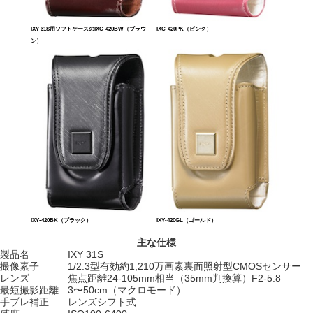
IXY 31S用ソフトケースのIXC-420BW（ブラウ
IXC-420PK（ピンク）
ン）
IXY-420BK（ブラック）
IXY-420GL（ゴールド）
主な仕様
製品名
IXY 31S
撮像素子
1/2.3型有効約1,210万画素裏面照射型CMOSセンサー
レンズ
焦点距離24-105mm相当（35mm判換算）F2-5.8
最短撮影距離
3〜50cm（マクロモード）
手ブレ補正
レンズシフト式