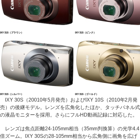
IXY 31S（ブラウン）
IXY 31S（ピンク）
IXY 31S（シルバー）
IXY 31S（ゴールド）
IXY 30S（20010年5月発売）およびIXY 10S（2010年2月発
売）の後継モデル。レンズを広角化したほか、タッチパネル式
の液晶モニターを採用。さらにフルHD動画記録に対応した。
レンズは焦点距離24-105mm相当（35mm判換算）の光学4.4
倍ズーム。IXY 30Sの28-105mm相当から広角側に画角を広げ