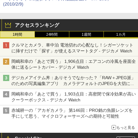
(2010/2/9)
アクセスランキング
1時間
24時間
1週間
1カ月
クルマとカメラ、車中泊 電池切れの心配なし！シガーソケット
に挿すだけで「探す」が使えるスマートタグ - デジカメ Watch
岡嶋和幸の「あとで買う」 1,906点目：エアコンの冷風を座面全
体に送るシートカバー - デジカメ Watch
デジカメアイテム丼：ありそうでなかった？「RAW＋JPEG派」
のための写真編集アプリ カメラデフォルトのJPEGを大切にす
る「Filmator」
岡嶋和幸の「あとで買う」 1,903点目：高密閉で保冷効果が高い
クーラーボックス - デジカメ Watch
赤城耕一の「アカギカメラ」 第146回：PRO銘の魚眼レンズを
手にして思う、マイクロフォーサーズへの期待と可能性
もっと見る