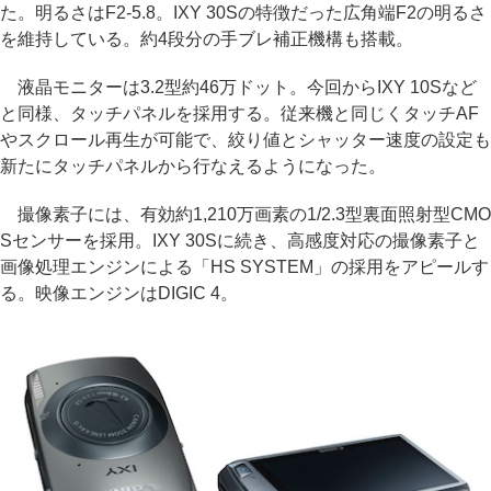
た。明るさはF2-5.8。IXY 30Sの特徴だった広角端F2の明るさ
を維持している。約4段分の手ブレ補正機構も搭載。
液晶モニターは3.2型約46万ドット。今回からIXY 10Sなど
と同様、タッチパネルを採用する。従来機と同じくタッチAF
やスクロール再生が可能で、絞り値とシャッター速度の設定も
新たにタッチパネルから行なえるようになった。
撮像素子には、有効約1,210万画素の1/2.3型裏面照射型CMO
Sセンサーを採用。IXY 30Sに続き、高感度対応の撮像素子と
画像処理エンジンによる「HS SYSTEM」の採用をアピールす
る。映像エンジンはDIGIC 4。