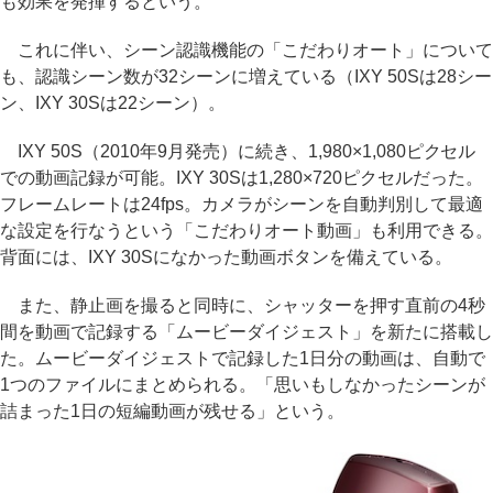
も効果を発揮するという。
これに伴い、シーン認識機能の「こだわりオート」について
も、認識シーン数が32シーンに増えている（IXY 50Sは28シー
ン、IXY 30Sは22シーン）。
IXY 50S（2010年9月発売）に続き、1,980×1,080ピクセル
での動画記録が可能。IXY 30Sは1,280×720ピクセルだった。
フレームレートは24fps。カメラがシーンを自動判別して最適
な設定を行なうという「こだわりオート動画」も利用できる。
背面には、IXY 30Sになかった動画ボタンを備えている。
また、静止画を撮ると同時に、シャッターを押す直前の4秒
間を動画で記録する「ムービーダイジェスト」を新たに搭載し
た。ムービーダイジェストで記録した1日分の動画は、自動で
1つのファイルにまとめられる。「思いもしなかったシーンが
詰まった1日の短編動画が残せる」という。