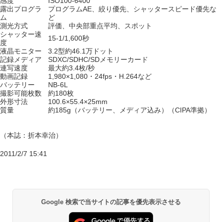
感度
ISO100-6400
露出プログラ
プログラムAE、絞り優先、シャッタースピード優先な
ム
ど
測光方式
評価、中央部重点平均、スポット
シャッター速
15-1/1,600秒
度
液晶モニター
3.2型約46.1万ドット
記録メディア
SDXC/SDHC/SDメモリーカード
連写速度
最大約3.4枚/秒
動画記録
1,980×1,080・24fps・H.264など
バッテリー
NB-6L
撮影可能枚数
約180枚
外形寸法
100.6×55.4×25mm
質量
約185g（バッテリー、メディア込み）（CIPA準拠）
（本誌：折本幸治）
2011/2/7 15:41
Google 検索で当サイトの記事を優先表示させる