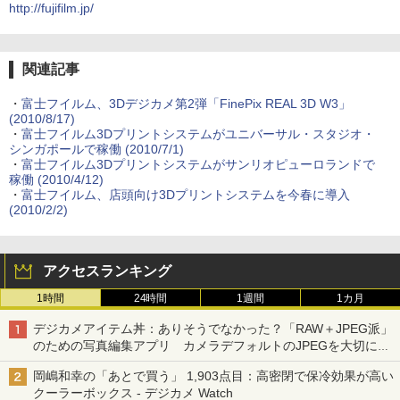
http://fujifilm.jp/
関連記事
・
富士フイルム、3Dデジカメ第2弾「FinePix REAL 3D W3」
(2010/8/17)
・
富士フイルム3Dプリントシステムがユニバーサル・スタジオ・
シンガポールで稼働 (2010/7/1)
・
富士フイルム3Dプリントシステムがサンリオピューロランドで
稼働 (2010/4/12)
・
富士フイルム、店頭向け3Dプリントシステムを今春に導入
(2010/2/2)
アクセスランキング
1時間
24時間
1週間
1カ月
デジカメアイテム丼：ありそうでなかった？「RAW＋JPEG派」
のための写真編集アプリ カメラデフォルトのJPEGを大切にす
る「Filmator」
岡嶋和幸の「あとで買う」 1,903点目：高密閉で保冷効果が高い
クーラーボックス - デジカメ Watch