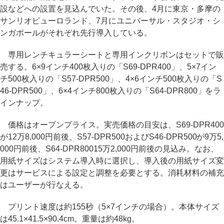
設などへの設置を見込んでいた。その後、4月に東京・多摩の
サンリオピューロランド、7月にユニバーサル・スタジオ・シ
ンガポールがそれぞれ先行導入している。
専用レンチキュラーシートと専用インクリボンはセットで販
売する。6×9インチ400枚入りの「S69-DPR400」、5×7イン
チ500枚入りの「S57-DPR500」、4×6インチ500枚入りの「S
46-DPR500」、6×4インチ800枚入りの「S64-DPR800」をラ
インナップ。
価格はオープンプライス。実売価格の目安は、S69-DPR400
が12万8,000円前後、S57-DPR500およびS46-DPR500が9万5,
000円前後、S64-DPR80015万2,000円前後の見込み。なお、
用紙サイズはシステム導入時に選択し、導入後の用紙サイズ変
更はサービスによる設定と調整を必要とする。消耗材料の補充
はユーザーが行なえる。
プリント速度は約155秒（5×7インチの場合）。本体サイズ
は45.1×41.5×90.4cm。重量は約48kg。