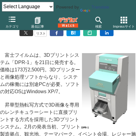
Powered by
Translate
富士フイルム、3Dプリントシステムの本格販売を開始
カテゴリ
過去記事
検索
Impressサイト
リスト
富士フイルムは、3Dプリントシス
テム「DPR-1」を21日に発売する。
価格は173万2,500円。3Dプリンター
と画像処理ソフトからなり、システ
ムの稼働には別途PCが必要。ソフト
の対応OSはWindows XP/7。
昇華型熱転写方式で3D画像を専用
のレンチキュラーシートに直接プリ
ントする方式を採用した3Dプリント
システム。2月の発表当初、プリント
DPR-1
製造拠点、観光地、テーマパーク、イベント会場、レジャー施