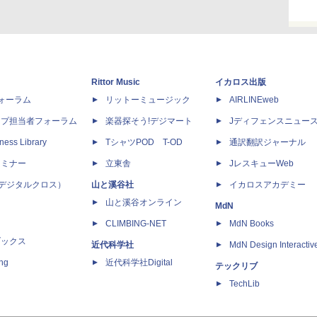
Rittor Music
イカロス出版
dフォーラム
リットーミュージック
AIRLINEweb
ップ担当者フォーラム
楽器探そう!デジマート
Jディフェンスニュー
ness Library
TシャツPOD T-OD
通訳翻訳ジャーナル
セミナー
立東舎
JレスキューWeb
 X（デジタルクロス）
山と溪谷社
イカロスアカデミー
山と溪谷オンライン
MdN
CLIMBING-NET
MdN Books
ブックス
近代科学社
MdN Design Interactiv
ing
近代科学社Digital
テックリブ
TechLib