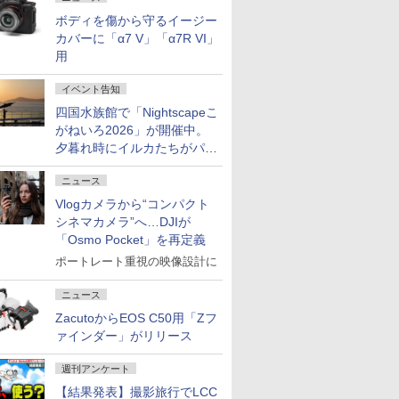
ボディを傷から守るイージー
カバーに「α7 V」「α7R VI」
用
イベント告知
四国水族館で「Nightscapeこ
がねいろ2026」が開催中。
夕暮れ時にイルカたちがパフ
ォーマンスを繰り広げる
ニュース
Vlogカメラから“コンパクト
シネマカメラ”へ…DJIが
「Osmo Pocket」を再定義
ポートレート重視の映像設計に
ニュース
ZacutoからEOS C50用「Zフ
ァインダー」がリリース
週刊アンケート
【結果発表】撮影旅行でLCC