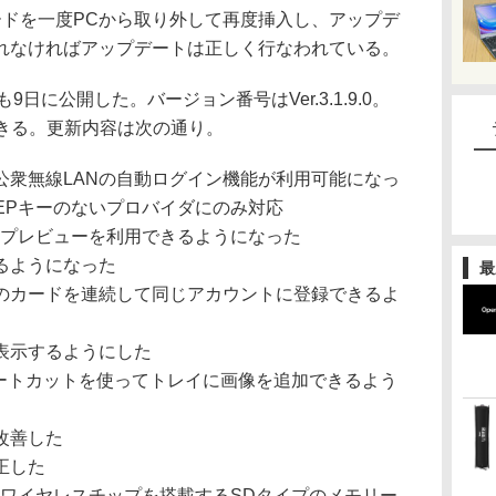
iカードを一度PCから取り外して再度挿入し、アップデ
れなければアップデートは正しく行なわれている。
版も9日に公開した。バージョン番号はVer.3.1.9.0。
できる。更新内容は次の通り。
より、公衆無線LANの自動ログイン機能が利用可能になっ
EPキーのないプロバイダにのみ対応
なプレビューを利用できるようになった
るようになった
最
のカードを連続して同じアカウントに登録できるよ
表示するようにした
ョートカットを使ってトレイに画像を追加できるよう
改善した
正した
対応のワイヤレスチップを搭載するSDタイプのメモリー