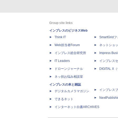
Group site links
インプレスのビジネスWeb
Think IT
SmartGri
Web担当者Forum
ネットショ
インプレス総合研究所
Impress Busi
IT Leaders
インプレス
ドローンジャーナル
DIGITAL
ネッ担お悩み相談室
インプレスの本と雑誌
インプレス
デジタルカメラマガジン
NextPublish
できるネット
インターネット白書ARCHIVES