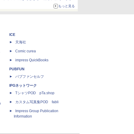
ボリュームアップ
もっと見る
ICE
天海社
ス
Comic curea
impress QuickBooks
PUBFUN
パブファンセルフ
IPGネットワーク
TシャツPOD pTa.shop
カスタム写真集POD fabli
e
Impress Group Publication
Information