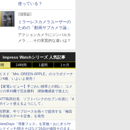
使っている？
コラム
ミラーレスカメラユーザーの
ための「動画サブカメラ論」
アクションカメラにジンバルカ
メラ……その実質的な違いは？
Impress Watchシリーズ 人気記事
時間
24時間
1週間
1カ月
ミスド「Mrs. GREEN APPLE」のコラボドーナ
ツ4種、いよいよ発売！
【家電レビュー】手ごわい雑草との戦い、コメ
リの草刈機で完全勝利 掃除機感覚で使えた
NTT島田社長、ソフトバンクのセブン出資に「d
ポイント使えるようにして」
吉野家、牛リブロースを熱々で提供する「極旨
牛鉄板ステーキ定食」を発売
NewDays「増量フェス」を実施！おにぎり/サ
ンドイッチ/焼きそばなど16品が値段そのままで