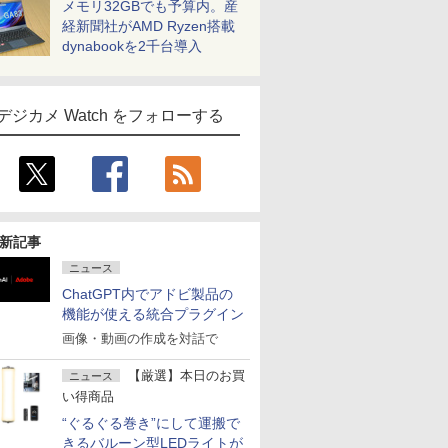
メモリ32GBでも予算内。産
経新聞社がAMD Ryzen搭載
dynabookを2千台導入
デジカメ Watch をフォローする
新記事
ニュース
ChatGPT内でアドビ製品の
機能が使える統合プラグイン
画像・動画の作成を対話で
【厳選】本日のお買
ニュース
い得商品
“ぐるぐる巻き”にして運搬で
きるバルーン型LEDライトが