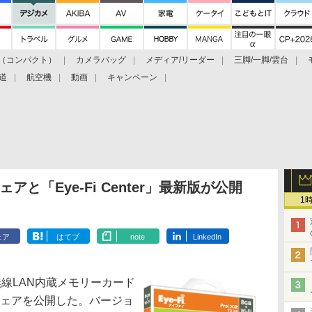
（コンパクト）
カメラバッグ
メディア/リーダー
三脚/一脚/雲台
道
航空機
動画
キャンペーン
ウェアと「Eye-Fi Center」最新版が公開
1
ェア
はてブ
note
LinkedIn
線LAN内蔵メモリーカード
ームウェアを公開した。バージョ