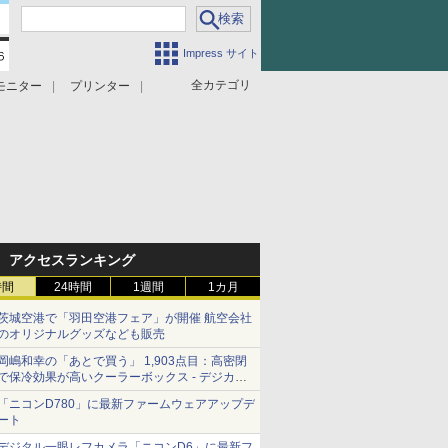
Impress サイト
全カテゴリ
モニター
プリンター
アクセスランキング
時間
24時間
1週間
1カ月
茨城空港で「羽田空港フェア」が開催 航空会社
のオリジナルグッズなども販売
岡嶋和幸の「あとで買う」 1,903点目：高密閉
で保冷効果が高いクーラーボックス - デジカメ
Watch
「ニコンD780」に最新ファームウェアアップデ
ート
デジタル一眼レフカメラ「ニコンD6」に最新フ