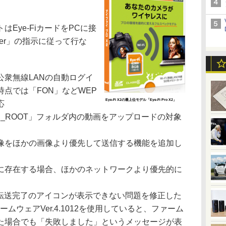
Eye-FiカードをPCに接
nter」の指示に従って行な
り、公衆無線LANの自動ログイ
点では「FON」などWEP
Eye-Fi X2の最上位モデル「Eye-Fi Pro X2」
応
_ROOT」フォルダ内の動画をアップロードの対象
像をほかの画像より優先して送信する機能を追加し
に存在する場合、ほかのネットワークより優先的に
ラで転送完了のアイコンが表示できない問題を修正した
ァームウェアVer.4.1012を使用していると、ファーム
た場合でも「失敗しました」というメッセージが表