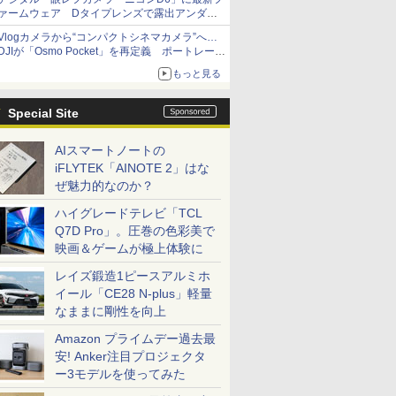
ァームウェア Dタイプレンズで露出アンダー
になる現象の修正など
Vlogカメラから“コンパクトシネマカメラ”へ…
DJIが「Osmo Pocket」を再定義 ポートレート
重視の映像設計に
もっと見る
Special Site
AIスマートノートの
iFLYTEK「AINOTE 2」はな
ぜ魅力的なのか？
ハイグレードテレビ「TCL
Q7D Pro」。圧巻の色彩美で
映画＆ゲームが極上体験に
レイズ鍛造1ピースアルミホ
イール「CE28 N-plus」軽量
なままに剛性を向上
Amazon プライムデー過去最
安! Anker注目プロジェクタ
ー3モデルを使ってみた