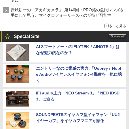
型に
赤城耕一の「アカギカメラ」 第146回：PRO銘の魚眼レンズを
手にして思う、マイクロフォーサーズへの期待と可能性
もっと見る
Special Site
AIスマートノートのiFLYTEK「AINOTE 2」は
なぜ魅力的なのか？
エントリーなのに脅威の実力!「Osprey」Nobl
e Audioワイヤレスイヤフォン4機種を一気に聴
く
iFi audio主力「NEO Stream 3」「NEO iDSD
3」に迫る
SOUNDPEATSのイヤカフ型イヤフォン「UU2
イヤーカフ」をイヤカフマニアが語る