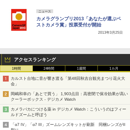
ニュース
カメラグランプリ2013「あなたが選ぶベ
ストカメラ賞」投票受付が開始
2013年3月25日
アクセスランキング
1時間
24時間
1週間
1カ月
カルスト台地に音が響き渡る「第48回秋吉台観光まつり花火大
会」
岡嶋和幸の「あとで買う」 1,903点目：高密閉で保冷効果が高い
クーラーボックス - デジカメ Watch
カメラバカにつける薬 in デジカメ Watch：こういうのはフィー
ルドズームと呼ぼう
「α7 IV」「α7 III」ズームレンズキットが刷新 同梱レンズがII