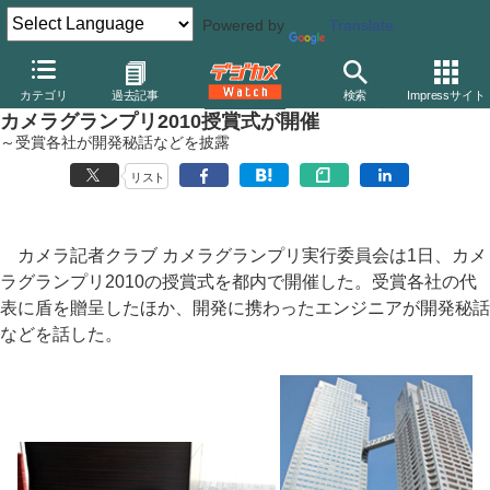
Powered by
Translate
デジカメ Watch
レンズ
交換レンズ
キヤノン
カテゴリ
過去記事
検索
Impressサイト
カメラグランプリ2010授賞式が開催
～受賞各社が開発秘話などを披露
リスト
カメラ記者クラブ カメラグランプリ実行委員会は1日、カメ
ラグランプリ2010の授賞式を都内で開催した。受賞各社の代
表に盾を贈呈したほか、開発に携わったエンジニアが開発秘話
などを話した。