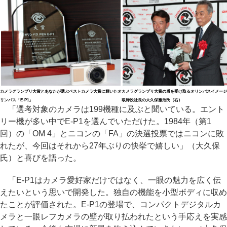
カメラグランプリ大賞とあなたが選ぶベストカメラ大賞に輝いたオ
カメラグランプリ大賞の盾を受け取るオリンパスイメージ
リンパス「E-P1」
取締役社長の大久保雅治氏（右）
「選考対象のカメラは199機種に及ぶと聞いている。エント
リー機が多い中でE-P1を選んでいただけた。1984年（第1
回）の「OM 4」とニコンの「FA」の決選投票ではニコンに敗
れたが、今回はそれから27年ぶりの快挙で嬉しい」（大久保
氏）と喜びを語った。
「E-P1はカメラ愛好家だけではなく、一眼の魅力を広く伝
えたいという思いで開発した。独自の機能を小型ボディに収め
たことが評価された。E-P1の登場で、コンパクトデジタルカ
メラと一眼レフカメラの壁が取り払われたという手応えを実感