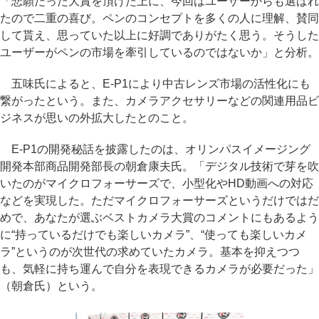
「悲願だった大賞を頂けた上に、今回はユーザーからも選ばれ
たので二重の喜び。ペンのコンセプトを多くの人に理解、賛同
して貰え、思っていた以上に好調でありがたく思う。そうした
ユーザーがペンの市場を牽引しているのではないか」と分析。
五味氏によると、E-P1により中古レンズ市場の活性化にも
繋がったという。また、カメラアクセサリーなどの関連用品ビ
ジネスが思いの外拡大したとのこと。
E-P1の開発秘話を披露したのは、オリンパスイメージング
開発本部商品開発部長の朝倉康夫氏。「デジタル技術で芽を吹
いたのがマイクロフォーサーズで、小型化やHD動画への対応
などを実現した。ただマイクロフォーサーズというだけではだ
めで、あなたが選ぶベストカメラ大賞のコメントにもあるよう
に“持っているだけでも楽しいカメラ”、“使っても楽しいカメ
ラ”というのが次世代の求めていたカメラ。基本を抑えつつ
も、気軽に持ち運んで自分を表現できるカメラが必要だった」
（朝倉氏）という。