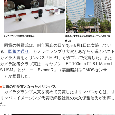
カメラグランプリ2010の授賞製品
発表会は東京中央区の聖路加ガーデンの47階で開
催した
同賞の授賞式は、例年写真の日である6月1日に実施してい
る。
既報の通り
、カメラグランプリ大賞とあなたが選ぶベスト
カメラ大賞をオリンパス「E-P1」がダブルで受賞した。また
カメラ記者クラブ賞は、キヤノン「EF 100mm F2.8 L Macro I
S USM」とソニー「Exmor R」（裏面照射型CMOSセンサ
ー）が受賞した。
■
大賞の初受賞となったオリンパス
カメラグランプ大賞を初めて受賞したオリンパスからは、オ
リンパスイメージング代表取締役社長の大久保雅治氏が出席し
た。