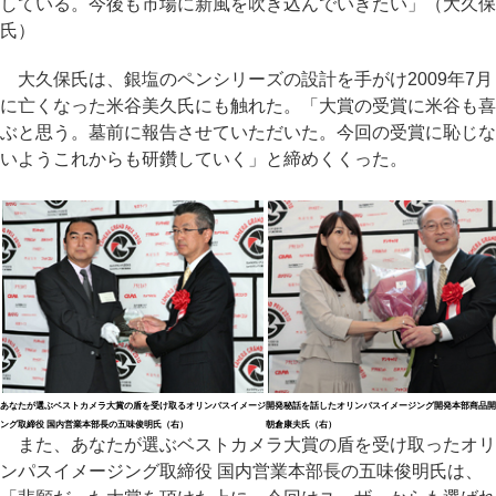
している。今後も市場に新風を吹き込んでいきたい」（大久保
氏）
大久保氏は、銀塩のペンシリーズの設計を手がけ2009年7月
に亡くなった米谷美久氏にも触れた。「大賞の受賞に米谷も喜
ぶと思う。墓前に報告させていただいた。今回の受賞に恥じな
いようこれからも研鑽していく」と締めくくった。
あなたが選ぶベストカメラ大賞の盾を受け取るオリンパスイメージ
開発秘話を話したオリンパスイメージング開発本部商品開
ング取締役 国内営業本部長の五味俊明氏（右）
朝倉康夫氏（右）
また、あなたが選ぶベストカメラ大賞の盾を受け取ったオリ
ンパスイメージング取締役 国内営業本部長の五味俊明氏は、