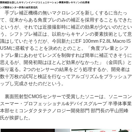
開発秘話を話したキヤノンイメージコミュニケーション事業本部レ
キヤノンの出席者
ンズ開発センター所長の金田直也氏
手ブレ補正機構の無いマクロレンズを新しくするに当たっ
て、従来からある角度ブレのみの補正を採用することもできた
というが、それでは近接撮影時に補正の効果が少ないのだとい
う。シフトブレ補正は、以前からキヤノンの要素技術として意
識はしていたそうだが、今回新たにEF 100mm F2.8L Macro IS
USMに搭載することを決めたとのこと。「角度ブレ量とシフ
トブレ量にあわせてレンズを制御すれば簡単に補正できそうに
思えるが、開発初期はほとんど効果がなかった」（金田氏）と
振り返る。2つのセンサーの結果をどう処理するか、開発者は
数十万枚の試写と検証を行なってアルゴリズムをブラッシュア
ップし完成させたのだという。
裏面照射型CMOSセンサーで受賞したソニーは、ソニーコン
スーマー・プロフェッショナル&デバイスグループ 半導体事業
本部セミコンダクタテクノロジー開発部門 部門長の平山照峰
氏が挨拶した。