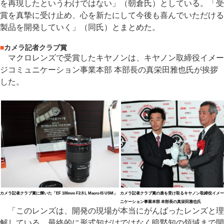
を再現したというわけではない」（朝倉氏）としている。「受
賞を真摯に受け止め、心を新たにして今後も喜んでいただける
製品を開発していく」（同氏）とまとめた。
■
カメラ記者クラブ賞
マクロレンズで受賞したキヤノンは、キヤノン取締役イメー
ジコミュニケーション事業本部 本部長の真栄田雅也氏が挨拶
した。
カメラ記者クラブ賞に輝いた「EF 100mm F2.8 L Macro IS USM」
カメラ記者クラブ賞の盾を受け取るキヤノン取締役イメー
ニケーション事業本部 本部長の真栄田雅也氏
「このレンズは、開発の現場が本当にがんばったレンズと理
解している。最終的に形式知だけではなく暗黙知の領域まで開