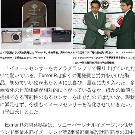
カメラ記者クラブ賞を受賞した「Exmor R」中央手前。周りのカメ
カメラ記者クラブ賞の盾を受け取るソニーコンスーマー・
ラはExmor Rを搭載したサイバーショット
ッショナル&デバイスグループ 半導体事業本部セミコン
ノロジー開発部門 部門長の平山照峰氏
「イメージセンサーをカメラグランプリで採り上げていただ
いて驚いている。Exmor Rは多くの開発費と労力をかけた製
品。初めていい絵が出たときには喜び、量産に力を入れた。多
画素化の付加価値が相対的に下がっているなか、ほかの価値を
提供できる可能性のあるセンサーを出せたのではないか。現状
に満足せず、今後もイメージセンサーを進化させていきたい」
（平山氏）とした。
Exmor Rの開発秘話は、ソニーパーソナルイメージング&サ
ウンド事業本部イメージング第2事業部商品設計部 部長の田中