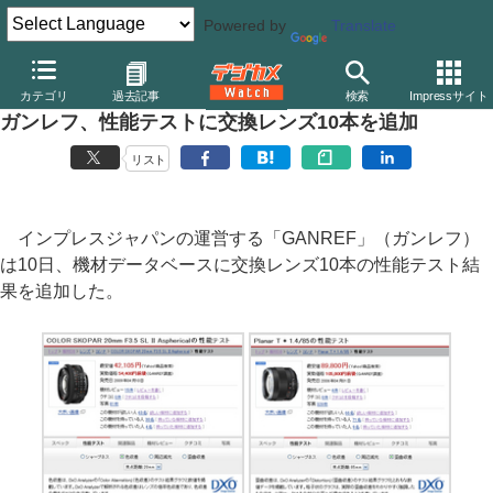
Powered by
Translate
デジカメ Watch
レンズ
交換レンズ
オリンパス
カテゴリ
過去記事
検索
Impressサイト
ガンレフ、性能テストに交換レンズ10本を追加
リスト
インプレスジャパンの運営する「GANREF」（ガンレフ）
は10日、機材データベースに交換レンズ10本の性能テスト結
果を追加した。