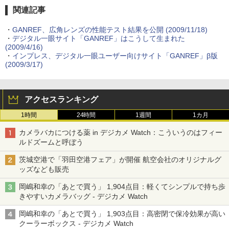
関連記事
・
GANREF、広角レンズの性能テスト結果を公開 (2009/11/18)
・
デジタル一眼サイト「GANREF」はこうして生まれた
(2009/4/16)
・
インプレス、デジタル一眼ユーザー向けサイト「GANREF」β版
(2009/3/17)
アクセスランキング
1時間
24時間
1週間
1カ月
カメラバカにつける薬 in デジカメ Watch：こういうのはフィー
ルドズームと呼ぼう
茨城空港で「羽田空港フェア」が開催 航空会社のオリジナルグ
ッズなども販売
岡嶋和幸の「あとで買う」 1,904点目：軽くてシンプルで持ち歩
きやすいカメラバッグ - デジカメ Watch
岡嶋和幸の「あとで買う」 1,903点目：高密閉で保冷効果が高い
クーラーボックス - デジカメ Watch