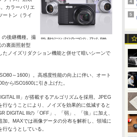
み。カラーバリエ
ツートン（ライ
2」の後継機種。撮
CX3。左からツートン（ライトグレー×ピンク）、ブラック、すみれ
画素の裏面照射型
化したノイズリダクション機能と併せて暗いシーンで
はISO80～1600）。高感度性能の向上に伴い、オート
0からISO1600に引き上げた。
ITAL III」が搭載するアルゴリズムを採用。JPEG
を行なうことにより、ノイズを効果的に低減すると
DIGITAL IIIの「OFF」、「弱」、「強」に加え、
を追加。MAXでは画像データの分布を解析し、領域に
を行なうとしている。