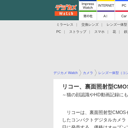
ミラーレス
交換レンズ
レンズ一体型
PC
ストラップ
スマホ
花
鉄
デジカメ Watch
カメラ
レンズ一体型（コ
リコー、裏面照射型CMO
～猫の顔認識やHD動画記録に
リコーは、裏面照射型CMOS
したコンパクトデジタルカメラ「
日に発売する。価格はオープン