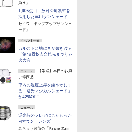
買う」
1,905点目：放射冷却素材を
採用した車用サンシェード
セイワ「ポップアップサンシェ
ード」
イベント告知
カルスト台地に音が響き渡る
「第48回秋吉台観光まつり花
火大会」
【厳選】本日のお買
ニュース
い得商品
車内の温度上昇を緩やかにす
る「遮光マジカルシェード」
が42%OFF
ニュース
逆光時のフレアにこだわった
Mマウントレンズ
真ちゅう鏡筒の「Ksana 35mm