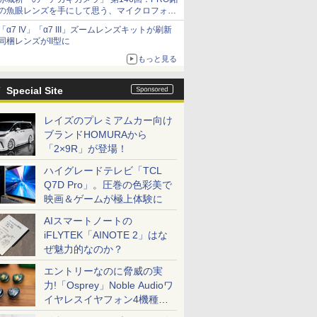
の魚眼レンズを手にして思う、マイクロフォー
サーズへの期待と可能性
「α7 IV」「α7 III」ズームレンズキットが刷新
同梱レンズがII型に
もっと見る
Special Site
レイズのプレミアムカー向け
ブランドHOMURAから
「2×9R」が登場！
ハイグレードテレビ「TCL
Q7D Pro」。圧巻の色彩美で
映画＆ゲームが極上体験に
AIスマートノートの
iFLYTEK「AINOTE 2」はな
ぜ魅力的なのか？
エントリーなのに脅威の実
力!「Osprey」Noble Audioワ
イヤレスイヤフォン4機種を
一気に聴く