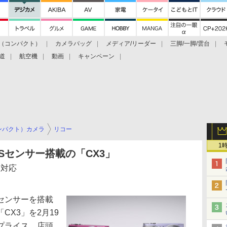
（コンパクト）
カメラバッグ
メディア/リーダー
三脚/一脚/雲台
道
航空機
動画
キャンペーン
ンパクト）カメラ
リコー
1
Sセンサー搭載の「CX3」
も対応
センサーを搭載
CX3」を2月19
プライス。店頭