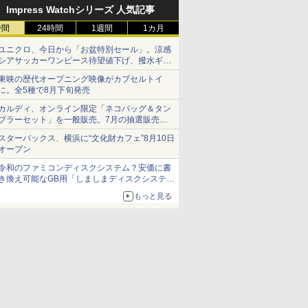
Impress Watchシリーズ 人気記事
時間
24時間
1週間
1カ月
ユニクロ、今日から「お盆特別セール」。涼感
シアサッカーワンピース待望値下げ、撥水ギア
ショーツは1990円に
東映の歴代オープニング映像がカプセルトイ
に。全5種で8月下旬発売
カルディ、オンライン限定「ネコバッグ＆タン
ブラーセット」を一般販売。7月の抽選販売の
当選無効分
スターバックス、横浜に“文化財カフェ”8月10日
オープン
令和のファミコンディスクシステム？安価に書
き換え可能なGB用「しましまディスクシステ
ム」
もっと見る