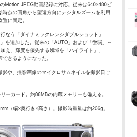
sのMotion JPEG動画記録に対応。従来は640×480ピ
始時点の画角から望遠方向にデジタルズームを利用
位置に固定。
行なう「ダイナミックレンジダブルショット」
」を追加した。従来の「AUTO」および「微弱」～
に加え、輝度を優先する領域を「ハイライト」、
択できるようになった。
の撮影や、撮影画像のマイクロサムネイルを撮影日ご
モリーカード。約88MBの内蔵メモリーも備える。
8.3mm（幅×奥行き×高さ）。撮影時重量は約206g。