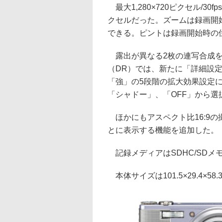
最大1,280×720ピクセル/30fp
クセルだった。ズームは録画開
できる。ピントは録画開始時の
露出が異なる2枚の連写合成を
（DR）では、新たに「詳細設定
「強」の5段階の拡大効果設定
「シャドー」、「OFF」から選
ほかにもアスペクト比16:9
とに表示する機能を追加した。
記録メディアはSDHC/SDメ
本体サイズは101.5×29.4×5