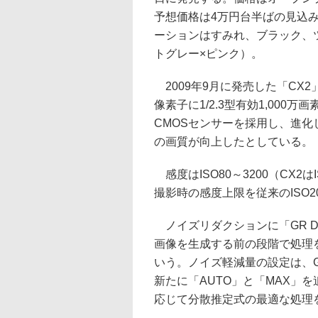
予想価格は4万円台半ばの見込
ーションはすみれ、ブラック、
トグレー×ピンク）。
2009年9月に発売した「CX
像素子に1/2.3型有効1,000万
CMOSセンサーを採用し、進
の画質が向上したとしている。
感度はISO80～3200（CX2
撮影時の感度上限を従来のISO20
ノイズリダクションに「GR DIG
画像を生成する前の段階で処理
いう。ノイズ軽減量の設定は、GR 
新たに「AUTO」と「MAX」
応じて分散推定式の最適な処理