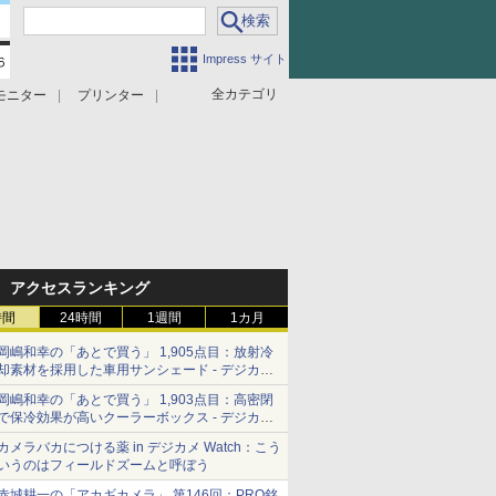
Impress サイト
全カテゴリ
モニター
プリンター
アクセスランキング
時間
24時間
1週間
1カ月
岡嶋和幸の「あとで買う」 1,905点目：放射冷
却素材を採用した車用サンシェード - デジカメ
Watch
岡嶋和幸の「あとで買う」 1,903点目：高密閉
で保冷効果が高いクーラーボックス - デジカメ
Watch
カメラバカにつける薬 in デジカメ Watch：こう
いうのはフィールドズームと呼ぼう
赤城耕一の「アカギカメラ」 第146回：PRO銘