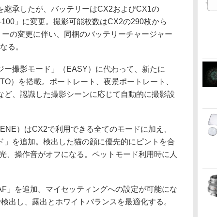
継承したが、バッテリーはCX2およびCX1の
-100」に変更。撮影可能枚数はCX2の290枚から
テリーの変更に伴い、同梱のバッテリーチャージャー
となる。
ー撮影モード」（EASY）に代わって、新たに
UTO）を搭載。ポートレート、夜景ポートレート、
など、認識した撮影シーンに応じて自動的に撮影設
NE）はCX2で利用できる全てのモードに加え、
ド」を追加。検出した猫の顔に優先的にピントを合
助光、操作音がオフになる。ペットモード利用時に人
F」を追加。マイセッティングへの設定が可能にな
で検出し、露出とホワイトバランスを最適化する。