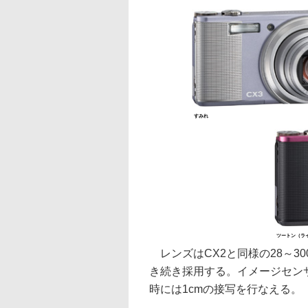
すみれ
ツートン（ラ
レンズはCX2と同様の28～300
き続き採用する。イメージセン
時には1cmの接写を行なえる。