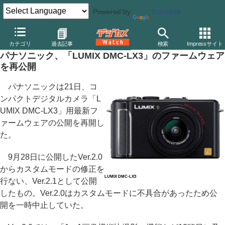
Powered by
Translate
デジカメ Watch
カメラ
レンズ一体型（コンパクト）カメラ
パ
カテゴリ
過去記事
検索
Impressサイト
パナソニック、「LUMIX DMC-LX3」のファームウェア
を再公開
パナソニックは21日、コ
ンパクトデジタルカメラ「L
UMIX DMC-LX3」用最新フ
ァームウェアの公開を再開し
た。
9月28日に公開したVer.2.0
からカスタムモードの修正を
LUMIX DMC-LX3
行ない、Ver.2.1として公開
したもの。Ver.2.0はカスタムモードに不具合があったため公
開を一時中止していた。