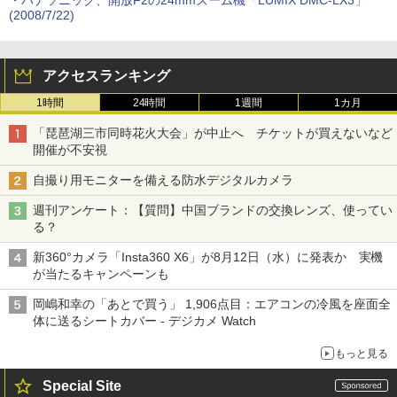
・
パナソニック、開放F2の24mmズーム機「LUMIX DMC-LX3」
(2008/7/22)
アクセスランキング
1時間
24時間
1週間
1カ月
「琵琶湖三市同時花火大会」が中止へ チケットが買えないなど
開催が不安視
自撮り用モニターを備える防水デジタルカメラ
週刊アンケート：【質問】中国ブランドの交換レンズ、使ってい
る？
新360°カメラ「Insta360 X6」が8月12日（水）に発表か 実機
が当たるキャンペーンも
岡嶋和幸の「あとで買う」 1,906点目：エアコンの冷風を座面全
体に送るシートカバー - デジカメ Watch
もっと見る
Special Site