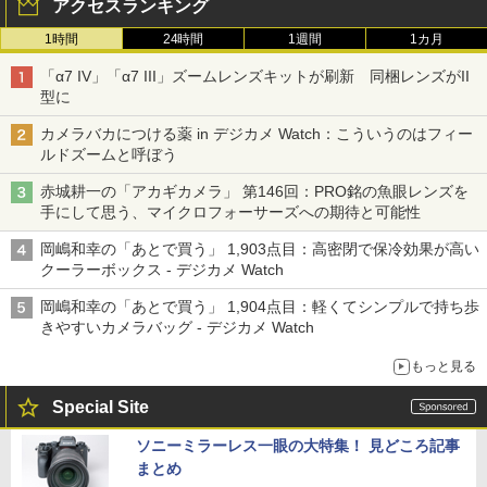
アクセスランキング
1時間
24時間
1週間
1カ月
「α7 IV」「α7 III」ズームレンズキットが刷新 同梱レンズがII
型に
カメラバカにつける薬 in デジカメ Watch：こういうのはフィー
ルドズームと呼ぼう
赤城耕一の「アカギカメラ」 第146回：PRO銘の魚眼レンズを
手にして思う、マイクロフォーサーズへの期待と可能性
岡嶋和幸の「あとで買う」 1,903点目：高密閉で保冷効果が高い
クーラーボックス - デジカメ Watch
岡嶋和幸の「あとで買う」 1,904点目：軽くてシンプルで持ち歩
きやすいカメラバッグ - デジカメ Watch
もっと見る
Special Site
ソニーミラーレス一眼の大特集！ 見どころ記事
まとめ