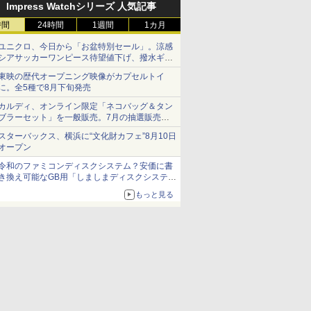
Impress Watchシリーズ 人気記事
時間
24時間
1週間
1カ月
ユニクロ、今日から「お盆特別セール」。涼感
シアサッカーワンピース待望値下げ、撥水ギア
ショーツは1990円に
東映の歴代オープニング映像がカプセルトイ
に。全5種で8月下旬発売
カルディ、オンライン限定「ネコバッグ＆タン
ブラーセット」を一般販売。7月の抽選販売の
当選無効分
スターバックス、横浜に“文化財カフェ”8月10日
オープン
令和のファミコンディスクシステム？安価に書
き換え可能なGB用「しましまディスクシステ
ム」
もっと見る