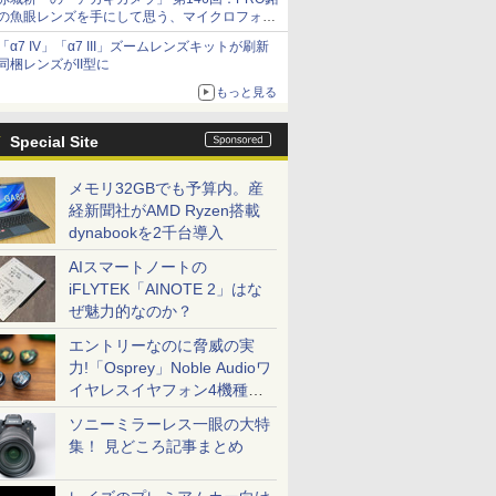
の魚眼レンズを手にして思う、マイクロフォー
サーズへの期待と可能性
「α7 IV」「α7 III」ズームレンズキットが刷新
同梱レンズがII型に
もっと見る
Special Site
メモリ32GBでも予算内。産
経新聞社がAMD Ryzen搭載
dynabookを2千台導入
AIスマートノートの
iFLYTEK「AINOTE 2」はな
ぜ魅力的なのか？
エントリーなのに脅威の実
力!「Osprey」Noble Audioワ
イヤレスイヤフォン4機種を
一気に聴く
ソニーミラーレス一眼の大特
集！ 見どころ記事まとめ