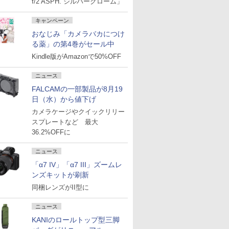
f/2 ASPH. シルバークローム」
キャンペーン
おなじみ「カメラバカにつけ
る薬」の第4巻がセール中
Kindle版がAmazonで50%OFF
ニュース
FALCAMの一部製品が8月19
日（水）から値下げ
カメラケージやクイックリリー
スプレートなど 最大
36.2%OFFに
ニュース
「α7 IV」「α7 III」ズームレ
ンズキットが刷新
同梱レンズがII型に
ニュース
KANIのロールトップ型三脚