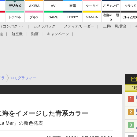
（コンパクト）
カメラバッグ
メディア/リーダー
三脚/一脚/雲台
道
航空機
動画
キャンペーン
メラ
ロモグラフィー
1
に海をイメージした青系カラー
 La Mer」の新色発表