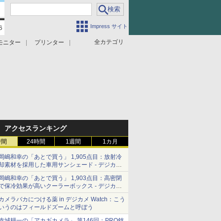
Impress サイト
全カテゴリ
モニター
プリンター
アクセスランキング
時間
24時間
1週間
1カ月
岡嶋和幸の「あとで買う」 1,905点目：放射冷
却素材を採用した車用サンシェード - デジカメ
Watch
岡嶋和幸の「あとで買う」 1,903点目：高密閉
で保冷効果が高いクーラーボックス - デジカメ
Watch
カメラバカにつける薬 in デジカメ Watch：こう
いうのはフィールドズームと呼ぼう
赤城耕一の「アカギカメラ」 第146回：PRO銘