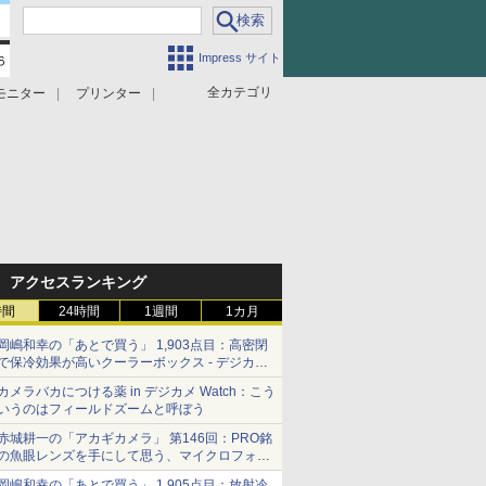
Impress サイト
全カテゴリ
モニター
プリンター
アクセスランキング
時間
24時間
1週間
1カ月
岡嶋和幸の「あとで買う」 1,903点目：高密閉
で保冷効果が高いクーラーボックス - デジカメ
Watch
カメラバカにつける薬 in デジカメ Watch：こう
いうのはフィールドズームと呼ぼう
赤城耕一の「アカギカメラ」 第146回：PRO銘
の魚眼レンズを手にして思う、マイクロフォー
サーズへの期待と可能性
岡嶋和幸の「あとで買う」 1,905点目：放射冷