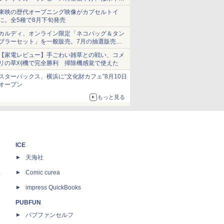
ショーツは1990円に
東映の歴代オープニング映像がカプセルトイ
に。全5種で8月下旬発売
カルディ、オンライン限定「ネコバッグ＆タン
ブラーセット」を一般販売。7月の抽選販売の
当選無効分
【家電レビュー】手ごわい雑草との戦い、コメ
リの草刈機で完全勝利 掃除機感覚で使えた
スターバックス、横浜に“文化財カフェ”8月10日
オープン
もっと見る
ICE
天海社
ス
Comic curea
impress QuickBooks
PUBFUN
パブファンセルフ