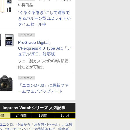
い得商品
“ぐるぐる巻き”にして運搬で
きるバルーン型LEDライトが
タイムセール中
ニュース
ProGrade Digital、
CFexpress 4.0 Type Aに「デ
ュアルVPG」対応版
ソニー製カメラのRAW内部収
録などが可能に
ニュース
「ニコンD780」に最新ファ
ームウェアアップデート
Impress Watchシリーズ 人気記事
時間
24時間
1週間
1カ月
ユニクロ、今日から「お盆特別セール」。涼感
シアサッカーワンピース待望値下げ、撥水ギア