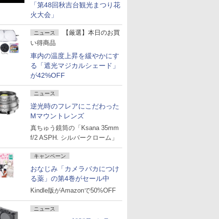
「第48回秋吉台観光まつり花
火大会」
【厳選】本日のお買
ニュース
い得商品
車内の温度上昇を緩やかにす
る「遮光マジカルシェード」
が42%OFF
ニュース
逆光時のフレアにこだわった
Mマウントレンズ
真ちゅう鏡筒の「Ksana 35mm
f/2 ASPH. シルバークローム」
キャンペーン
おなじみ「カメラバカにつけ
る薬」の第4巻がセール中
Kindle版がAmazonで50%OFF
ニュース