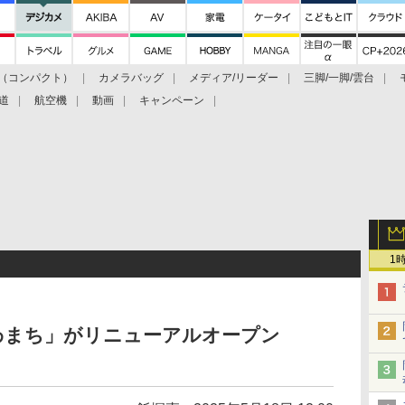
（コンパクト）
カメラバッグ
メディア/リーダー
三脚/一脚/雲台
道
航空機
動画
キャンペーン
1
わまち」がリニューアルオープン