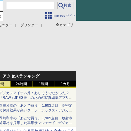
Impress サイト
全カテゴリ
モニター
プリンター
アクセスランキング
時間
24時間
1週間
1カ月
デジカメアイテム丼：ありそうでなかった？
「RAW＋JPEG派」のための写真編集アプリ
カメラデフォルトのJPEGを大切にする
岡嶋和幸の「あとで買う」 1,903点目：高密閉
「Filmator」
で保冷効果が高いクーラーボックス - デジカメ
Watch
岡嶋和幸の「あとで買う」 1,905点目：放射冷
却素材を採用した車用サンシェード - デジカメ
Watch
カメラバカにつける薬 in デジカメ Watch：こう