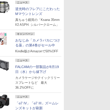
ニュース
逆光時のフレアにこだわった
Mマウントレンズ
真ちゅう鏡筒の「Ksana 35mm
f/2 ASPH. シルバークローム」
キャンペーン
おなじみ「カメラバカにつけ
る薬」の第4巻がセール中
Kindle版がAmazonで50%OFF
ニュース
FALCAMの一部製品が8月19
日（水）から値下げ
カメラケージやクイックリリー
スプレートなど 最大
36.2%OFFに
ニュース
「α7 IV」「α7 III」ズームレ
ンズキットが刷新