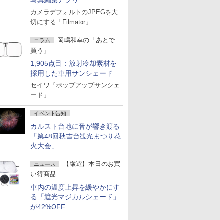
写真編集アプリ
カメラデフォルトのJPEGを大
切にする「Filmator」
岡嶋和幸の「あとで
コラム
買う」
1,905点目：放射冷却素材を
採用した車用サンシェード
セイワ「ポップアップサンシェ
ード」
イベント告知
カルスト台地に音が響き渡る
「第48回秋吉台観光まつり花
火大会」
【厳選】本日のお買
ニュース
い得商品
車内の温度上昇を緩やかにす
る「遮光マジカルシェード」
が42%OFF