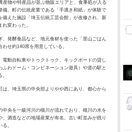
地元農産物や特産品が並ぶ物販エリアと、食事処が入る
整備。町の伝統産業である「手漉き和紙」が体験で
を備えた施設「埼玉伝統工芸会館」が改修され、新
まれ変わった。
ぎ、発酵食品など、地元食材を使った「里山ごはん
わせ約140席を用意している。
、電動自転車やトゥクトゥク、キックボードの貸し
わふわドーム・コンビネーション遊具）や道の駅と
る。
町は、埼玉県の中央部よりやや西にあり、都心から
の中央を一級河川の槻川が流れており、槻川の水を
や、酒造などの地場産業が有名。古い町並みが残り
いる。