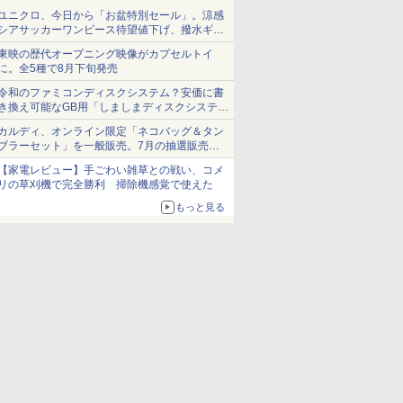
ユニクロ、今日から「お盆特別セール」。涼感
シアサッカーワンピース待望値下げ、撥水ギア
ショーツは1990円に
東映の歴代オープニング映像がカプセルトイ
に。全5種で8月下旬発売
令和のファミコンディスクシステム？安価に書
き換え可能なGB用「しましまディスクシステ
ム」
カルディ、オンライン限定「ネコバッグ＆タン
ブラーセット」を一般販売。7月の抽選販売の
当選無効分
【家電レビュー】手ごわい雑草との戦い、コメ
リの草刈機で完全勝利 掃除機感覚で使えた
もっと見る