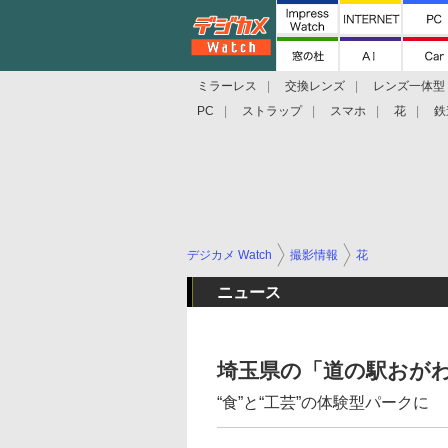
ミラーレス
交換レンズ
レンズ一体型
PC
ストラップ
スマホ
花
鉄
デジカメ Watch
撮影情報
花
ニュース
埼玉県の「道の駅おが
“食”と“工芸”の体験型パークに