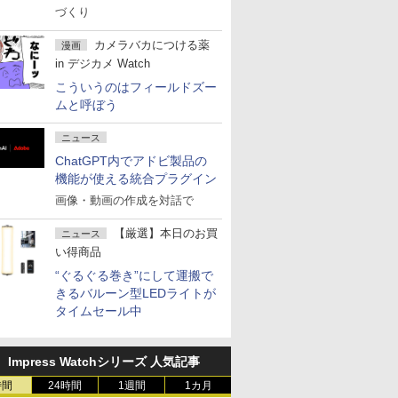
づくり
カメラバカにつける薬
漫画
in デジカメ Watch
こういうのはフィールドズー
ムと呼ぼう
ニュース
ChatGPT内でアドビ製品の
機能が使える統合プラグイン
画像・動画の作成を対話で
【厳選】本日のお買
ニュース
い得商品
“ぐるぐる巻き”にして運搬で
きるバルーン型LEDライトが
タイムセール中
Impress Watchシリーズ 人気記事
時間
24時間
1週間
1カ月