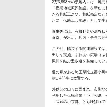
2万3,893㎡の敷地内には、
「産業地域振興施設」を新たに
きる和紙工房や、和紙売店など
たに「伝統工芸施設」として生
食事処には、有機野菜や深谷ね
食堂」が出店。店内・テラス席合
この他、隣接する関連施設では
出しを実施。ふれあい広場（ふ
槻川を結ぶ遊歩道を整備してい
道の駅がある埼玉県比企郡小川
約1時間半に位置する。
外秩父の山々に囲まれ、市街地
利用した伝統産業「小川和紙」
「武蔵の小京都」とも呼ばれて