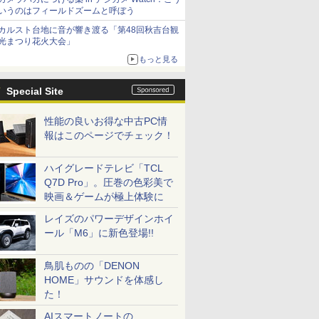
いうのはフィールドズームと呼ぼう
カルスト台地に音が響き渡る「第48回秋吉台観
光まつり花火大会」
もっと見る
Special Site
性能の良いお得な中古PC情
報はこのページでチェック！
ハイグレードテレビ「TCL
Q7D Pro」。圧巻の色彩美で
映画＆ゲームが極上体験に
レイズのパワーデザインホイ
ール「M6」に新色登場!!
鳥肌ものの「DENON
HOME」サウンドを体感し
た！
AIスマートノートの