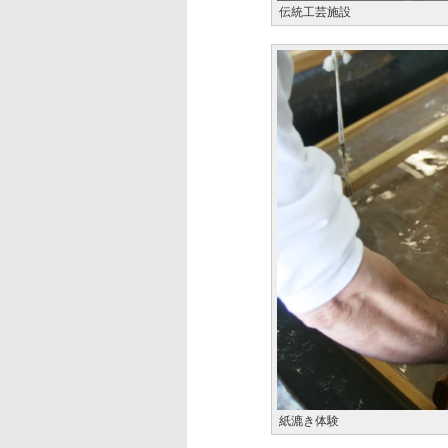
伝統工芸施設
紙漉き体験