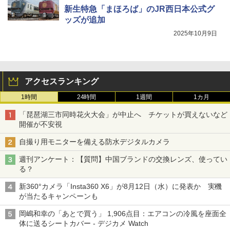
新生特急「まほろば」のJR西日本公式グ
ッズが追加
2025年10月9日
アクセスランキング
1時間
24時間
1週間
1カ月
「琵琶湖三市同時花火大会」が中止へ チケットが買えないなど
開催が不安視
自撮り用モニターを備える防水デジタルカメラ
週刊アンケート：【質問】中国ブランドの交換レンズ、使ってい
る？
新360°カメラ「Insta360 X6」が8月12日（水）に発表か 実機
が当たるキャンペーンも
岡嶋和幸の「あとで買う」 1,906点目：エアコンの冷風を座面全
体に送るシートカバー - デジカメ Watch