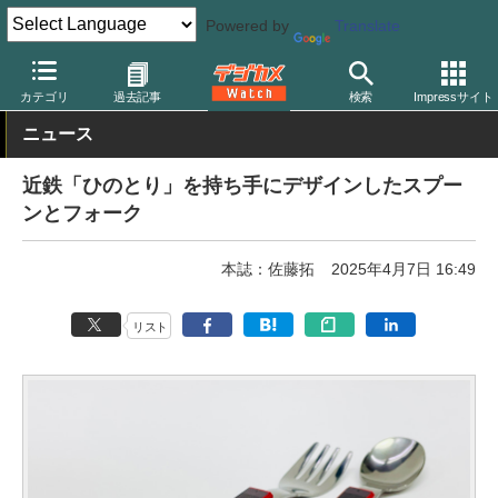
Powered by
Translate
デジカメ Watch
撮影情報
鉄道
カテゴリ
過去記事
検索
Impressサイト
ニュース
近鉄「ひのとり」を持ち手にデザインしたスプー
ンとフォーク
本誌：佐藤拓
2025年4月7日 16:49
リスト