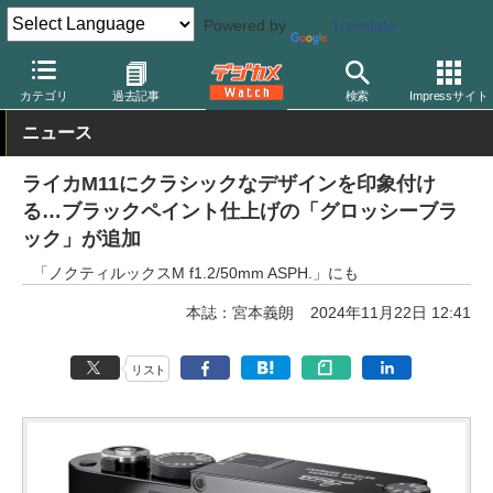
Powered by
Translate
デジカメ Watch
カメラ
レンジファインダーカメラ
ライカ
カテゴリ
過去記事
検索
Impressサイト
ニュース
ライカM11にクラシックなデザインを印象付け
る…ブラックペイント仕上げの「グロッシーブラ
ック」が追加
「ノクティルックスM f1.2/50mm ASPH.」にも
本誌：宮本義朗
2024年11月22日 12:41
リスト