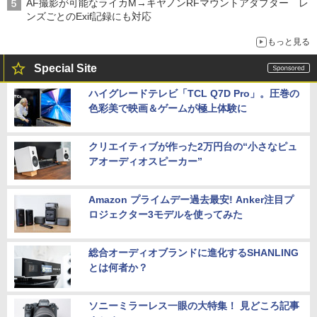
AF撮影が可能なライカM→キヤノンRFマウントアダプター レ
ンズごとのExif記録にも対応
もっと見る
Special Site
ハイグレードテレビ「TCL Q7D Pro」。圧巻の
色彩美で映画＆ゲームが極上体験に
クリエイティブが作った2万円台の“小さなピュ
アオーディオスピーカー”
Amazon プライムデー過去最安! Anker注目プ
ロジェクター3モデルを使ってみた
総合オーディオブランドに進化するSHANLING
とは何者か？
ソニーミラーレス一眼の大特集！ 見どころ記事