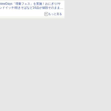
NewDays「増量フェス」を実施！おにぎり/サ
ンドイッチ/焼きそばなど16品が値段そのままで
ボリュームアップ
もっと見る