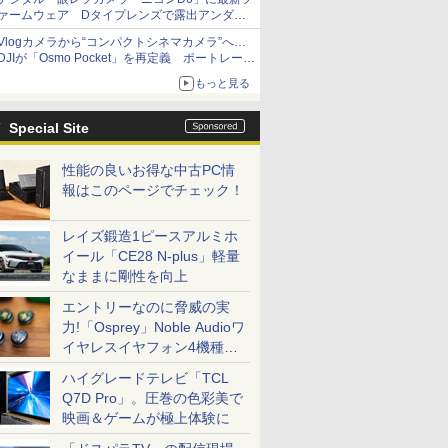
ァームウェア Dタイプレンズで露出アンダー
になる現象の修正など
Vlogカメラから“コンパクトシネマカメラ”へ…
DJIが「Osmo Pocket」を再定義 ポートレート
重視の映像設計に
もっと見る
Special Site
性能の良いお得な中古PC情
報はこのページでチェック！
レイズ鍛造1ピースアルミホ
イール「CE28 N-plus」軽量
なままに剛性を向上
エントリーなのに脅威の実
力!「Osprey」Noble Audioワ
イヤレスイヤフォン4機種を
一気に聴く
ハイグレードテレビ「TCL
Q7D Pro」。圧巻の色彩美で
映画＆ゲームが極上体験に