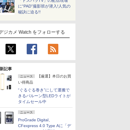
「ドスパラTV」の配信現場
に“PAD”撮影班が潜入!人気の
秘訣に迫る!!
デジカメ Watch をフォローする
新記事
【厳選】本日のお買
ニュース
い得商品
“ぐるぐる巻き”にして運搬で
きるバルーン型LEDライトが
タイムセール中
ニュース
ProGrade Digital、
CFexpress 4.0 Type Aに「デ