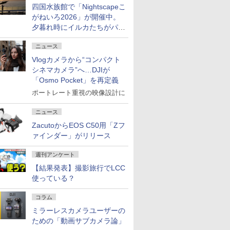
四国水族館で「Nightscapeこ
がねいろ2026」が開催中。
夕暮れ時にイルカたちがパフ
ォーマンスを繰り広げる
ニュース
Vlogカメラから“コンパクト
シネマカメラ”へ…DJIが
「Osmo Pocket」を再定義
ポートレート重視の映像設計に
ニュース
ZacutoからEOS C50用「Zフ
ァインダー」がリリース
週刊アンケート
【結果発表】撮影旅行でLCC
使っている？
コラム
ミラーレスカメラユーザーの
ための「動画サブカメラ論」