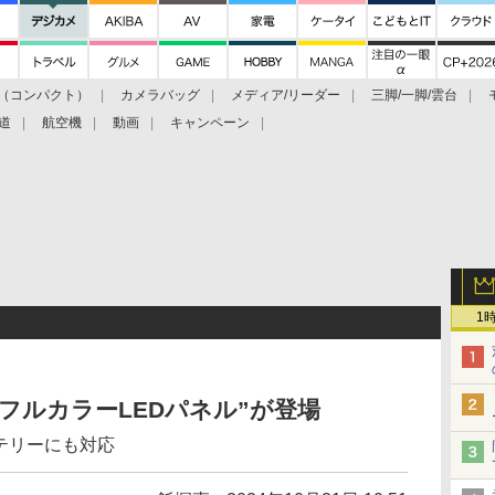
（コンパクト）
カメラバッグ
メディア/リーダー
三脚/一脚/雲台
道
航空機
動画
キャンペーン
1
防滴フルカラーLEDパネル”が登場
ッテリーにも対応