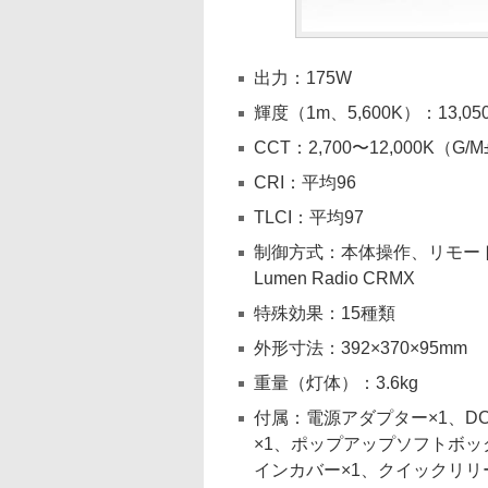
出力：175W
輝度（1m、5,600K）：13,0
CCT：2,700〜12,000K（G/M
CRI：平均96
TLCI：平均97
制御方式：本体操作、リモートコ
Lumen Radio CRMX
特殊効果：15種類
外形寸法：392×370×95mm
重量（灯体）：3.6kg
付属：電源アダプター×1、D
×1、ポップアップソフトボッ
インカバー×1、クイックリリ