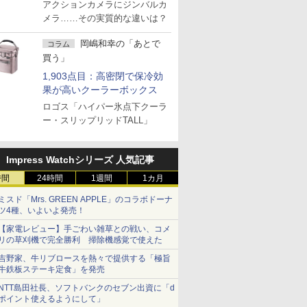
アクションカメラにジンバルカ
メラ……その実質的な違いは？
岡嶋和幸の「あとで
コラム
買う」
1,903点目：高密閉で保冷効
果が高いクーラーボックス
ロゴス「ハイパー氷点下クーラ
ー・スリップリッドTALL」
Impress Watchシリーズ 人気記事
時間
24時間
1週間
1カ月
ミスド「Mrs. GREEN APPLE」のコラボドーナ
ツ4種、いよいよ発売！
【家電レビュー】手ごわい雑草との戦い、コメ
リの草刈機で完全勝利 掃除機感覚で使えた
吉野家、牛リブロースを熱々で提供する「極旨
牛鉄板ステーキ定食」を発売
NTT島田社長、ソフトバンクのセブン出資に「d
ポイント使えるようにして」