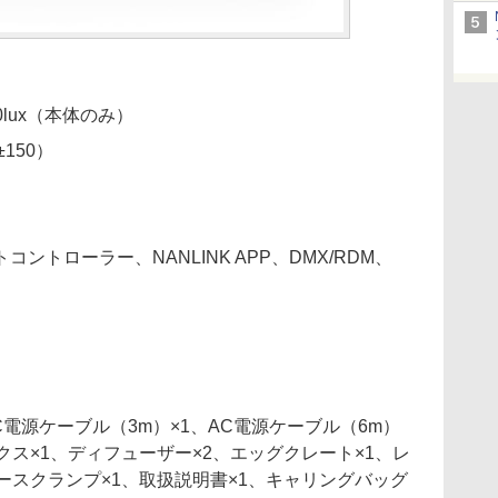
50lux（本体のみ）
±150）
ントローラー、NANLINK APP、DMX/RDM、
C電源ケーブル（3m）×1、AC電源ケーブル（6m）
クス×1、ディフューザー×2、エッグクレート×1、レ
ースクランプ×1、取扱説明書×1、キャリングバッグ