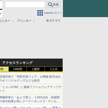
Impress サイト
全カテゴリ
モニター
プリンター
アクセスランキング
時間
24時間
1週間
1カ月
茨城空港で「羽田空港フェア」が開催 航空会社
のオリジナルグッズなども販売
「ニコンD780」に最新ファームウェアアップデ
ート
岡嶋和幸の「あとで買う」 1,903点目：高密閉
で保冷効果が高いクーラーボックス - デジカメ
Watch
デジタル一眼レフカメラ「ニコンD6」に最新フ