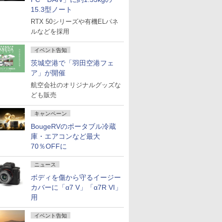
15.3型ノート
RTX 50シリーズや有機ELパネ
ルなどを採用
イベント告知
茨城空港で「羽田空港フェ
ア」が開催
航空会社のオリジナルグッズな
ども販売
キャンペーン
BougeRVのポータブル冷蔵
庫・エアコンなど最大
70％OFFに
ニュース
ボディを傷から守るイージー
カバーに「α7 V」「α7R VI」
用
イベント告知