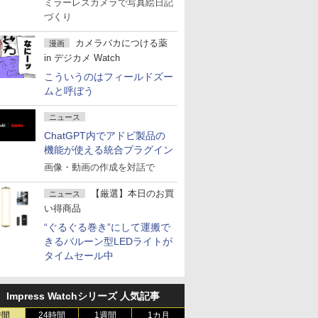
ミラーレスカメラで写真絵日記
づくり
カメラバカにつける薬
漫画
in デジカメ Watch
こういうのはフィールドズー
ムと呼ぼう
ニュース
ChatGPT内でアドビ製品の
機能が使える統合プラグイン
画像・動画の作成を対話で
【厳選】本日のお買
ニュース
い得商品
“ぐるぐる巻き”にして運搬で
きるバルーン型LEDライトが
タイムセール中
Impress Watchシリーズ 人気記事
時間
24時間
1週間
1カ月