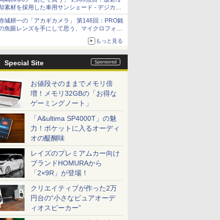
却素材を採用した車用サンシェード - デジカメ
Watch
赤城耕一の「アカギカメラ」 第146回：PRO銘
の魚眼レンズを手にして思う、マイクロフォー
サーズへの期待と可能性
もっと見る
Special Site
お値段そのままでメモリ倍
増！メモリ32GBの「お得な
ゲーミングノート」
「A&ultima SP4000T」の魅
力！ポケットに入るオーディ
オの醍醐味
レイズのプレミアムカー向け
ブランドHOMURAから
「2×9R」が登場！
クリエイティブが作った2万
円台の“小さなピュアオーデ
ィオスピーカー”