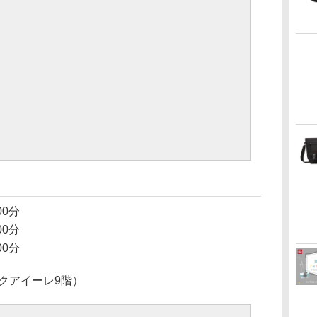
00分
00分
00分
クアイーレ9階）