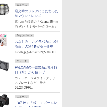
ニュース
逆光時のフレアにこだわった
Mマウントレンズ
真ちゅう鏡筒の「Ksana 35mm
f/2 ASPH. シルバークローム」
キャンペーン
おなじみ「カメラバカにつけ
る薬」の第4巻がセール中
Kindle版がAmazonで50%OFF
ニュース
FALCAMの一部製品が8月19
日（水）から値下げ
カメラケージやクイックリリー
スプレートなど 最大
36.2%OFFに
ニュース
「α7 IV」「α7 III」ズームレ