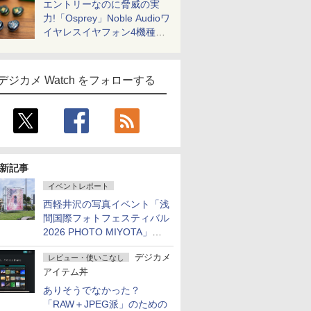
エントリーなのに脅威の実
力!「Osprey」Noble Audioワ
イヤレスイヤフォン4機種を
一気に聴く
デジカメ Watch をフォローする
新記事
イベントレポート
西軽井沢の写真イベント「浅
間国際フォトフェスティバル
2026 PHOTO MIYOTA」が
開幕
デジカメ
レビュー・使いこなし
アイテム丼
ありそうでなかった？
「RAW＋JPEG派」のための