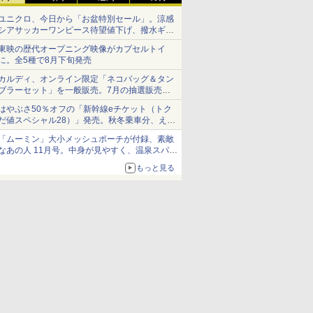
ユニクロ、今日から「お盆特別セール」。涼感
シアサッカーワンピース待望値下げ、撥水ギア
ショーツは1990円に
東映の歴代オープニング映像がカプセルトイ
に。全5種で8月下旬発売
カルディ、オンライン限定「ネコバッグ＆タン
ブラーセット」を一般販売。7月の抽選販売の
当選無効分
はやぶさ50％オフの「新幹線eチケット（トク
だ値スペシャル28）」発売。秋冬乗車分、えき
ねっと限定
「ムーミン」大小メッシュポーチが付録、素敵
なあの人 11月号。中身が見やすく、温泉スパに
も使える
もっと見る