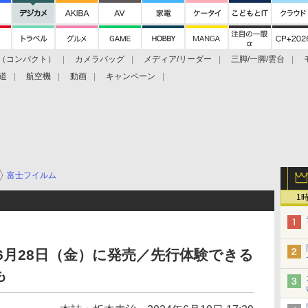
（コンパクト）
カメラバッグ
メディア/リーダー
三脚/一脚/雲台
道
航空機
動画
キャンペーン
富士フイルム
1
50」が6月28日（金）に発売／先行体験できる
も