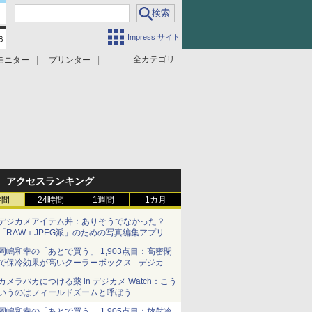
Impress サイト
全カテゴリ
モニター
プリンター
アクセスランキング
時間
24時間
1週間
1カ月
デジカメアイテム丼：ありそうでなかった？
「RAW＋JPEG派」のための写真編集アプリ
カメラデフォルトのJPEGを大切にする
岡嶋和幸の「あとで買う」 1,903点目：高密閉
「Filmator」
で保冷効果が高いクーラーボックス - デジカメ
Watch
カメラバカにつける薬 in デジカメ Watch：こう
いうのはフィールドズームと呼ぼう
岡嶋和幸の「あとで買う」 1,905点目：放射冷