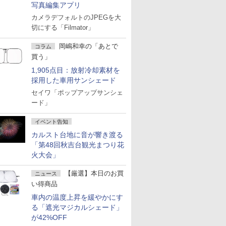
写真編集アプリ
カメラデフォルトのJPEGを大
切にする「Filmator」
岡嶋和幸の「あとで
コラム
買う」
1,905点目：放射冷却素材を
採用した車用サンシェード
セイワ「ポップアップサンシェ
ード」
イベント告知
カルスト台地に音が響き渡る
「第48回秋吉台観光まつり花
火大会」
【厳選】本日のお買
ニュース
い得商品
車内の温度上昇を緩やかにす
る「遮光マジカルシェード」
が42%OFF