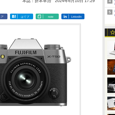
本誌：折本幸治
2024年6月10日 17:29
ェア
はてブ
note
LinkedIn