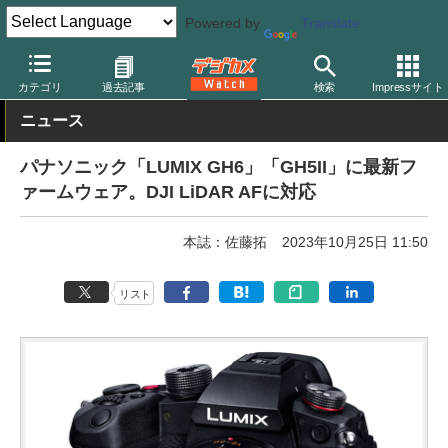
Powered by
Translate
デジカメ Watch
カメラ
ミラーレスカメラ
パナソニック
カテゴリ
過去記事
検索
Impressサイト
ニュース
パナソニック「LUMIX GH6」「GH5II」に最新フ
ァームウェア。DJI LiDAR AFに対応
本誌：佐藤拓
2023年10月25日 11:50
リスト