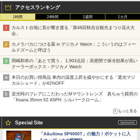
アクセスランキング
1時間
24時間
1週間
1カ月
カルスト台地に音が響き渡る「第48回秋吉台観光まつり花火大
会」
カメラバカにつける薬 in デジカメ Watch：こういうのはフィー
ルドズームと呼ぼう
岡嶋和幸の「あとで買う」 1,903点目：高密閉で保冷効果が高い
クーラーボックス - デジカメ Watch
本日のお買い得商品 車内の温度上昇を緩やかにする「遮光マジ
カルシェード」が42%OFF
逆光時のフレアにこだわったMマウントレンズ 真ちゅう鏡筒の
「Ksana 35mm f/2 ASPH. シルバークローム」
もっと見る
Special Site
「A&ultima SP4000T」の魅力！ポケットに入