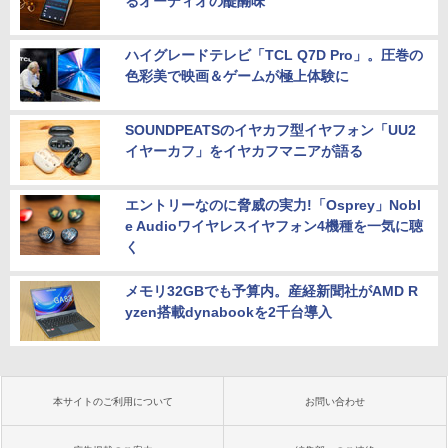
るオーディオの醍醐味
ハイグレードテレビ「TCL Q7D Pro」。圧巻の
色彩美で映画＆ゲームが極上体験に
SOUNDPEATSのイヤカフ型イヤフォン「UU2
イヤーカフ」をイヤカフマニアが語る
エントリーなのに脅威の実力!「Osprey」Nobl
e Audioワイヤレスイヤフォン4機種を一気に聴
く
メモリ32GBでも予算内。産経新聞社がAMD R
yzen搭載dynabookを2千台導入
本サイトのご利用について
お問い合わせ